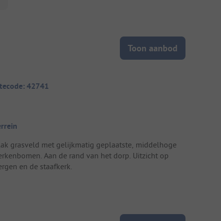
Toon aanbod
itecode: 42741
errein
lak grasveld met gelijkmatig geplaatste, middelhoge
erkenbomen. Aan de rand van het dorp. Uitzicht op
ergen en de staafkerk.