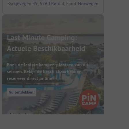
Kyrkjevegen 49, 5760 Røldal, Fjord-Norwegen
Last Minute Camping:
Actuele Beschikbaarheid
Boek de laatste kampeerplaatsen van dit
seizoen. Bekijk de beschikbaarheid en
reserveer direct online!
Nu ontdekken!