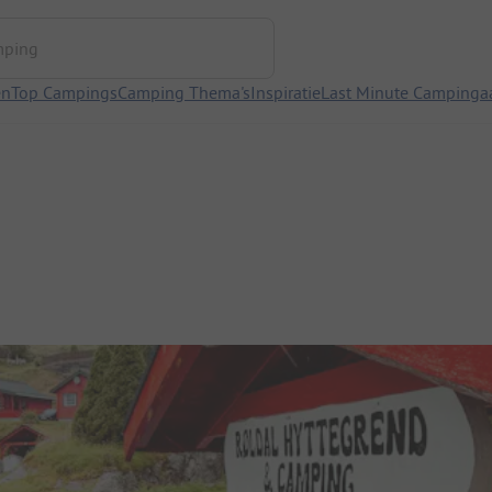
ng
en
Top Campings
Camping Thema's
Inspiratie
Last Minute Campinga