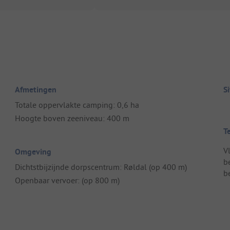
Afmetingen
S
Totale oppervlakte camping: 0,6 ha
Hoogte boven zeeniveau: 400 m
T
V
Omgeving
b
Dichtstbijzijnde dorpscentrum: Røldal (op 400 m)
b
Openbaar vervoer: (op 800 m)