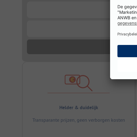
...
...
Helder & duidelijk
Transparante prijzen, geen verborgen kosten