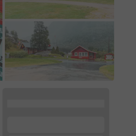
...
...