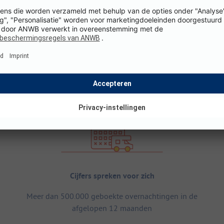
Cijfers spreken voor zich
Meer dan 500.000 geboekte overnachtingen in de
afgelopen 12 maanden