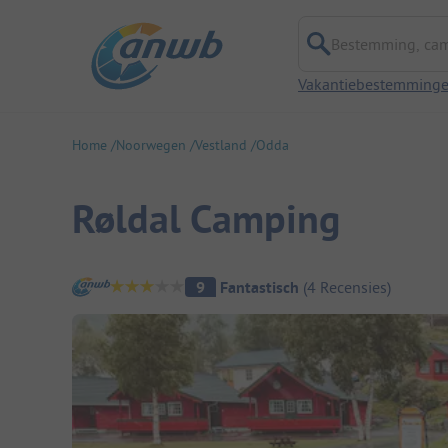
Bestemming, campi
Vakantiebestemming
Home
Noorwegen
Vestland
Odda
Røldal Camping
Camping overzicht
9
Fantastisch
(
4
Recensies
)