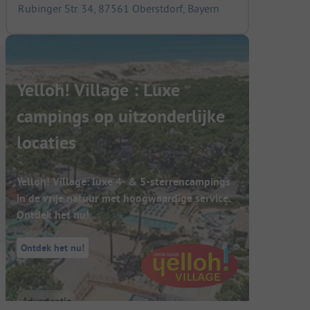
Rubinger Str. 34, 87561 Oberstdorf, Bayern
Yelloh! Village : Luxe
campings op uitzonderlijke
locaties
Yelloh! Village: luxe 4- & 5-sterrencampings
in de vrije natuur met hoogwaardige service.
Ontdek het nu!
Ontdek het nu!