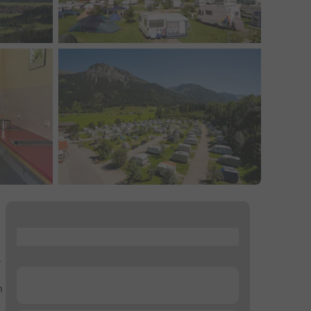
...
.
...
n