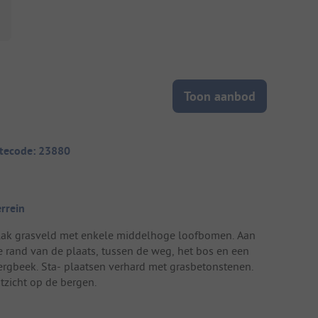
Toon aanbod
itecode: 23880
errein
lak grasveld met enkele middelhoge loofbomen. Aan
e rand van de plaats, tussen de weg, het bos en een
ergbeek. Sta- plaatsen verhard met grasbetonstenen.
itzicht op de bergen.