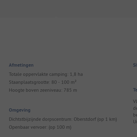
Afmetingen
S
Totale oppervlakte camping: 1,8 ha
Staanplaatsgrootte: 80 - 100 m²
T
Hoogte boven zeeniveau: 785 m
V
d
Omgeving
b
Dichtstbijzijnde dorpscentrum: Oberstdorf (op 1 km)
U
Openbaar vervoer: (op 100 m)