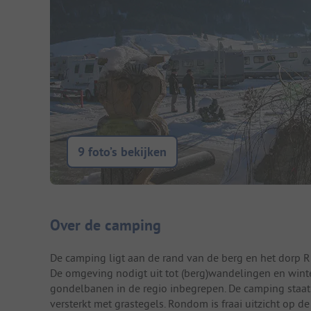
9 foto’s bekijken
Camping introductie
Over de camping
De camping ligt aan de rand van de berg en het dorp R
De omgeving nodigt uit tot (berg)wandelingen en winter
gondelbanen in de regio inbegrepen. De camping staat
versterkt met grastegels. Rondom is fraai uitzicht op d