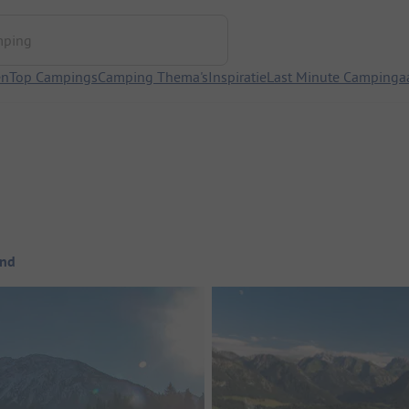
ng
en
Top Campings
Camping Thema's
Inspiratie
Last Minute Campinga
ond