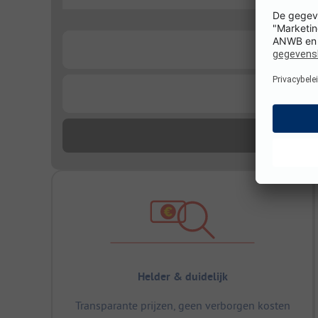
...
...
...
Helder & duidelijk
Transparante prijzen, geen verborgen kosten