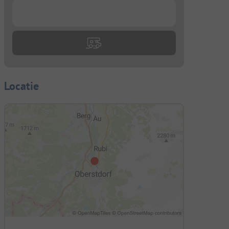
...
Locatie