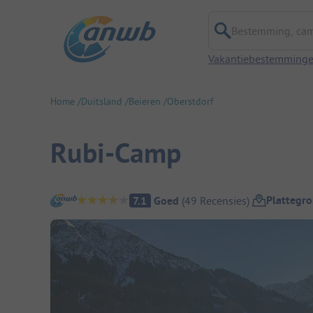
Bestemming, campi
Vakantiebestemming
Home
Duitsland
Beieren
Oberstdorf
Rubi-Camp
Camping overzicht
Plattegr
7.1
Goed
(
49
Recensies
)