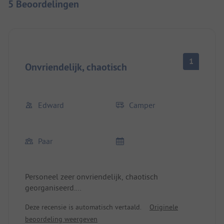
5 Beoordelingen
1
Onvriendelijk, chaotisch
Edward
Camper
Paar
Personeel zeer onvriendelijk, chaotisch
georganiseerd.
Deze recensie is automatisch vertaald.
Originele
Bij boeking de afmetingen van de camper
beoordeling weergeven
opgegeven. De plaats was nog te klein en takken