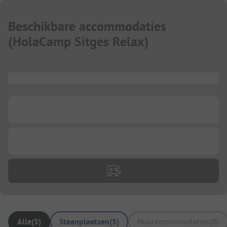
Beschikbare accommodaties
(
HolaCamp Sitges Relax
)
...
...
...
Alle
(
5
)
Staanplaatsen
(
5
)
Huuraccommodaties
(
0
)