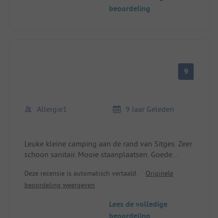
alles wat je nodig hebt. Het sanitair was tip top.
beoordeling
Kortom, een plek die niets te wensen overlaat. Wij
komen zeker nog een keer.
9
Allergie1
9 Jaar Geleden
Leuke kleine camping aan de rand van Sitges. Zeer
schoon sanitair. Mooie staanplaatsen. Goede
busverbinding naar Barcelona,
Deze recensie is automatisch vertaald.
Originele
beoordeling weergeven
Lees de volledige
beoordeling