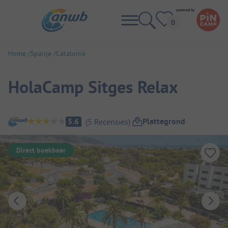
Home
Spanje
Catalonië
HolaCamp Sitges Relax
Camping overzicht
Plattegrond
5.6
(
5
Recensies
)
Direct boekbaar