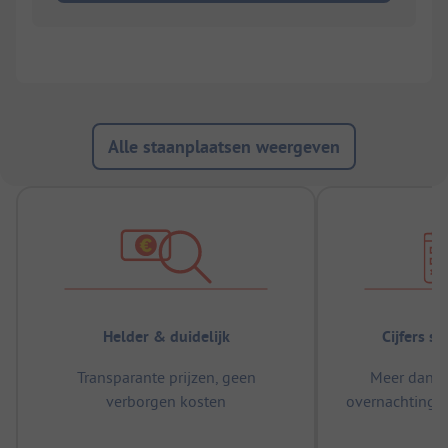
Alle staanplaatsen weergeven
Helder & duidelijk
Cijfers s
Transparante prijzen, geen
Meer dan 5
verborgen kosten
overnachtingen
m