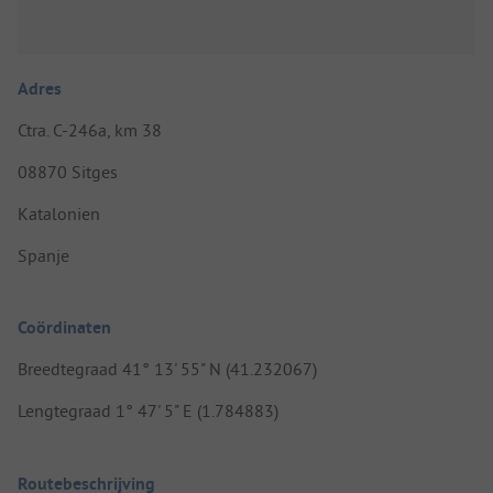
Adres
Ctra. C-246a, km 38
08870 Sitges
Katalonien
Spanje
Coördinaten
Breedtegraad 41° 13' 55" N (41.232067)
Lengtegraad 1° 47' 5" E (1.784883)
Routebeschrijving