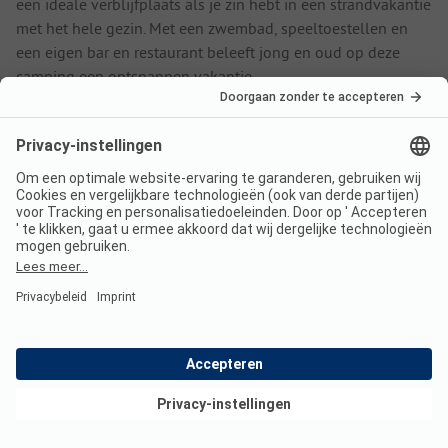
een ideale verblijfplaats als je zin hebt in een strandvakantie
met het hele gezin. Met een zwembad, speeltoestellen en
een eigen bar en restaurant beleeft jong en oud op deze
camping een ontspannen vakantie.
Kampeerplaatsen en huuraccommodaties
Deze middelgrote camping telt in totaal 214 plaatsen. Voor
de terugkerende vakantiegangers zijn 50 vaste
staanplaatsen beschikbaar en voor de enthousiaste
campinggast zijn er 121 toeristische plaatsen voorhanden.
Wie niet over een eigen kampeeruitrusting zoals een
caravan, camper, vouwwagen of tent beschikt, kan terecht in
een huuraccommodatie. HolaCamp Sitges Relax telt 43
huuraccommodaties, waaronder bungalows en stacaravans.
Deze uitgeruste vakantieverblijven zijn voorzien van een
eigen keukenblok en sanitaire voorzieningen.
Bekijk deals
Activiteiten in het zwembad