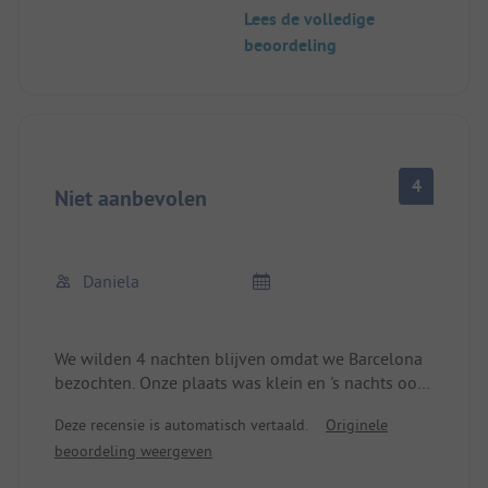
omgeving. De sanitaire voorzieningen waren zeer
Lees de volledige
schoon. Om bij het strand te komen, moet je door
beoordeling
een woonwijk en verschillende straten oversteken.
4
Niet aanbevolen
Daniela
We wilden 4 nachten blijven omdat we Barcelona
bezochten. Onze plaats was klein en 's nachts ook
erg lawaaierig door de straat. Ons bewijs van de
Deze recensie is automatisch vertaald.
Originele
ADAC Camping Key Europe werd niet in
beoordeling weergeven
aanmerking genomen, hoewel we de camping
mede daarom hadden gekozen. Omdat we de kaart