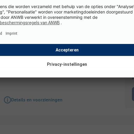
Huuraccommodatie
Cottage PREMIUM | 3 slaapkamers
Grootte: 53.0 m²
1 Badkamers
3 Slaapkamer
Honden toegestaan
K
Details en voorzieningen