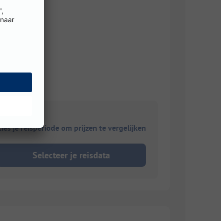
ies je reisperiode om prijzen te vergelijken
Selecteer je reisdata