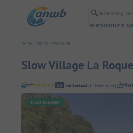
Bestemming, campi
Vakantiebestemming
Home
Frankrijk
Occitanië
Slow Village La Roqu
Camping overzicht
Plat
10
Fantastisch
(
2
Recensies
)
Direct boekbaar