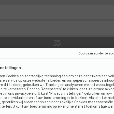
ies
(
7
)