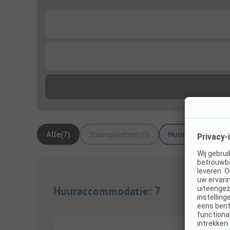
...
...
Alle
(
7
)
Staanplaatsen
(
0
)
Huuraccommodat
Huuraccommodatie
:
7
1/
9