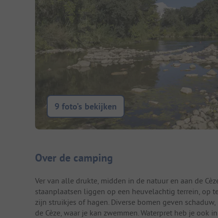
9 foto’s bekijken
Camping introductie
Over de camping
Ver van alle drukte, midden in de natuur en aan de Cèz
staanplaatsen liggen op een heuvelachtig terrein, op 
zijn struikjes of hagen. Diverse bomen geven schaduw, 
de Cèze, waar je kan zwemmen. Waterpret heb je ook i