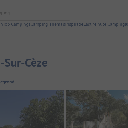
ng
en
Top Campings
Camping Thema's
Inspiratie
Last Minute Campinga
e-Sur-Cèze
tegrond