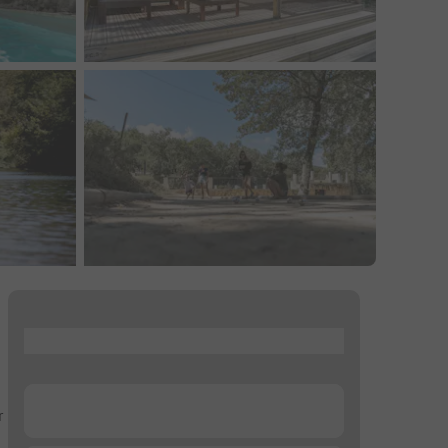
...
...
r