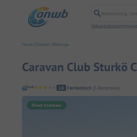
Bestemming, campi
Vakantiebestemming
Home
Zweden
Blekinge
Caravan Club Sturkö 
Camping overzicht
10
Fantastisch
(
3
Recensies
)
Direct boekbaar