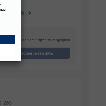
t Strom Nr. 9
ies je reisperiode om prijzen te vergelijken
Selecteer je reisdata
50-265