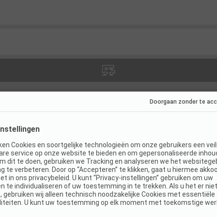
ies
(
0
)