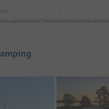
ng
en
Top Campings
Camping Thema's
Inspiratie
Last Minute Campinga
Camping