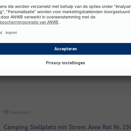
Staanplaats
Camping Stellplatz Wohnwagen/Wohnmobil mi
K
Details en voorzieningen
Staanplaats
Camping Stellplatz mit Strom. Area Rot Nr. 2