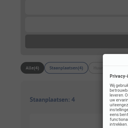
...
...
Alle
(
4
)
Staanplaatsen
(
4
)
Huuraccommodat
Staanplaatsen
:
4