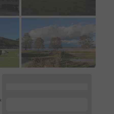
...
jk
...