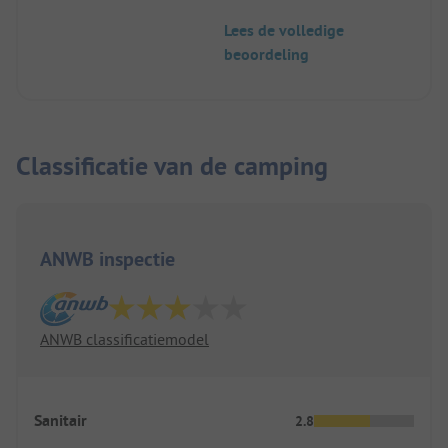
"Vildmark i Värmland" en quad rijden in
Lees de volledige
Bograngen.
beoordeling
Het sanitair is oud maar schoon.
We hadden geen problemen met de
drinkwatervoorziening, het chemisch toilet en de
afvoer van grijs water.
Classificatie van de camping
ANWB inspectie
ANWB classificatiemodel
Sanitair
2.8