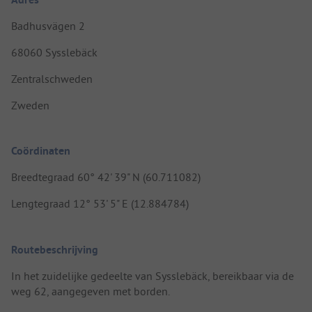
Badhusvägen 2
68060 Sysslebäck
Zentralschweden
Zweden
Coördinaten
Breedtegraad 60° 42' 39" N (60.711082)
Lengtegraad 12° 53' 5" E (12.884784)
Routebeschrijving
In het zuidelijke gedeelte van Sysslebäck, bereikbaar via de
weg 62, aangegeven met borden.