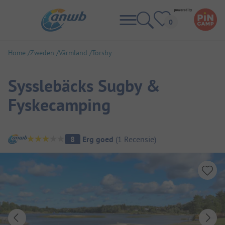
Home
Zweden
Värmland
Torsby
Sysslebäcks Sugby &
Fyskecamping
Camping overzicht
8
Erg goed
(
1
Recensie
)