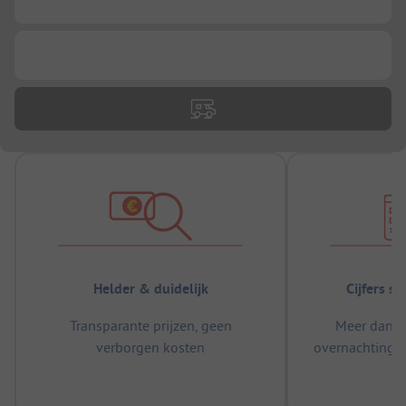
...
Helder & duidelijk
Cijfers s
Transparante prijzen, geen
Meer dan 5
verborgen kosten
overnachtingen
m