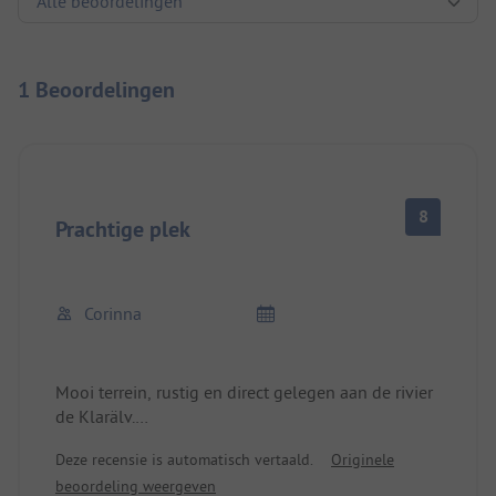
1 Beoordelingen
8
Prachtige plek
Corinna
Mooi terrein, rustig en direct gelegen aan de rivier
de Klarälv.
Het gemeentelijk zwembad is in de directe
Deze recensie is automatisch vertaald.
Originele
omgeving en op loopafstand.
beoordeling weergeven
In de omgeving kun je rafttochten boeken bij