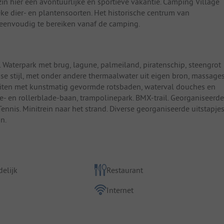
in hier een avontuurlijke en sportieve vakantie. Camping Village
eke dier- en plantensoorten. Het historische centrum van
 eenvoudig te bereiken vanaf de camping.
 Waterpark met brug, lagune, palmeiland, piratenschip, steengrot
se stijl, met onder andere thermaalwater uit eigen bron, massage
iten met kunstmatig gevormde rotsbaden, waterval douches en
e- en rollerblade-baan, trampolinepark. BMX-trail. Georganiseerde
nnis. Minitrein naar het strand. Diverse georganiseerde uitstapje
n.
elijk
Restaurant
Internet