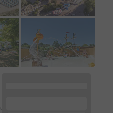
...
...
t