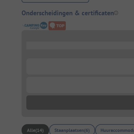
Onderscheidingen & certificaten
...
...
...
Alle
(
14
)
Staanplaatsen
(
6
)
Huuraccommoda