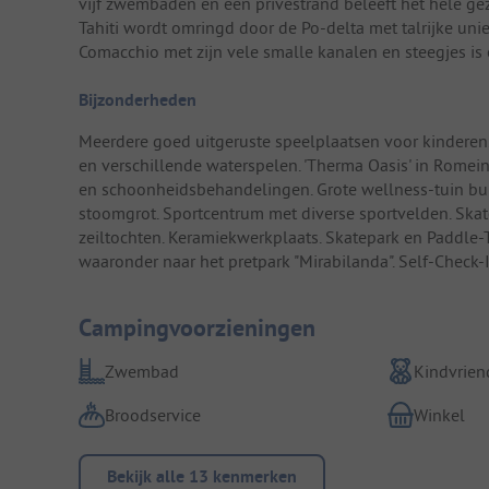
vijf zwembaden en een privéstrand beleeft het hele gez
Tahiti wordt omringd door de Po-delta met talrijke uni
Comacchio met zijn vele smalle kanalen en steegjes is
Bijzonderheden
Meerdere goed uitgeruste speelplaatsen voor kinderen.
en verschillende waterspelen. 'Therma Oasis' in Romein
en schoonheidsbehandelingen. Grote wellness-tuin bu
stoomgrot. Sportcentrum met diverse sportvelden. Skat
zeiltochten. Keramiekwerkplaats. Skatepark en Paddle-Te
waaronder naar het pretpark "Mirabilanda". Self-Check-I
Campingvoorzieningen
Zwembad
Kindvriend
Broodservice
Winkel
Bekijk alle 13 kenmerken