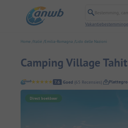
Bestemming, campi
Vakantiebestemming
Home
Italië
Emilia-Romagna
Lido delle Nazioni
Camping Village Tahit
Camping overzicht
Plattegr
7.6
Goed
(
65
Recensies
)
Direct boekbaar