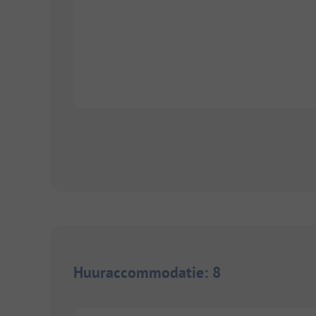
Huuraccommodatie
:
8
1/
5