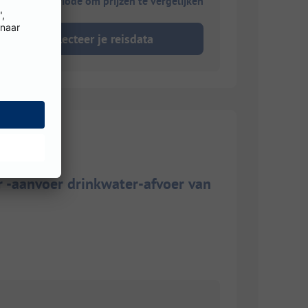
ies je reisperiode om prijzen te vergelijken
Selecteer je reisdata
 -aanvoer drinkwater-afvoer van