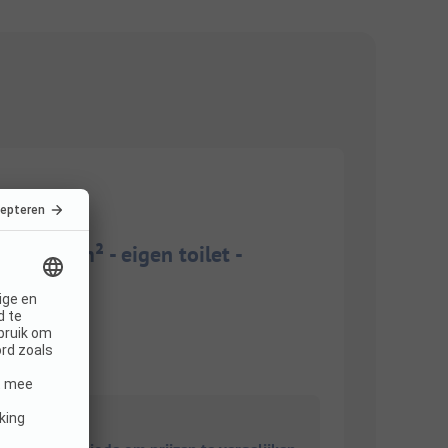
90/100m² - eigen toilet -