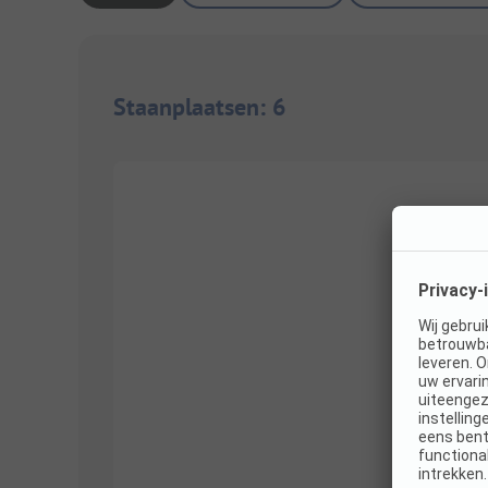
Staanplaatsen
:
6
1/
3