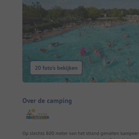
20 foto’s bekijken
Camping introductie
Over de camping
Op slechts 800 meter van het strand genieten kampeerde