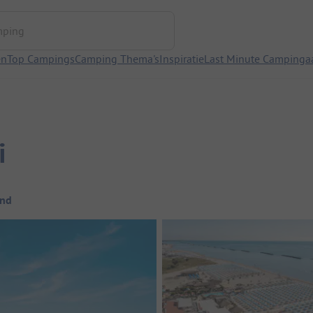
ng
en
Top Campings
Camping Thema's
Inspiratie
Last Minute Campinga
i
ond