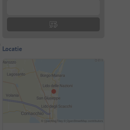
...
s
Locatie
s