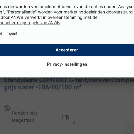
K
WiFi
Details en voorzieningen
Staanplaats
Standplaats COMFORT L- tent/caravan/camper
grijs water -10A-90/100 m²
Honden niet
toegestaan
TV