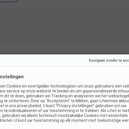
Staanplaats
Standplaats DELUXE L - tent/caravan/camper - 
buitenwastafel - 10A
Honden niet
toegestaan
TV