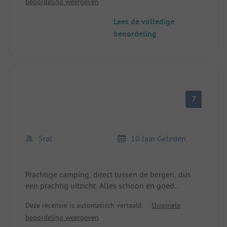
beoordeling weergeven
Super ligging tussen de bergen,
grandioze natuur
Lees de volledige
beoordeling
7
Sral
10 Jaar Geleden
Prachtige camping, direct tussen de bergen, dus
een prachtig uitzicht. Alles schoon en goed
onderhouden, ook sanitair. Receptie met
Deze recensie is automatisch vertaald.
Originele
minikiosk, helaas zonder ontbijtbroodjes. Kleine
beoordeling weergeven
speeltuin en kinderboerderij, paadje naar de rivier.