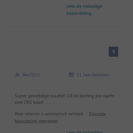
Lees de volledige
beoordeling
9
Nw2015
11 Jaar Geleden
Super geweldige locatie! 10 nk korting per nacht
met CKE kaart.
Toiletten/douches schoon en netjes, maar niet
Deze recensie is automatisch vertaald.
Originele
gloednieuw.
beoordeling weergeven
Lees de volledige