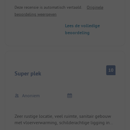
voorzieningen. Hoog prijsniveau
Deze recensie is automatisch vertaald.
Originele
beoordeling weergeven
Lees de volledige
beoordeling
10
Super plek
Anoniem
Zeer rustige locatie, veel ruimte, sanitair gebouw
met vloerverwarming, schilderachtige ligging in
de vallei. Af en toe hoor je rotsblokken van de