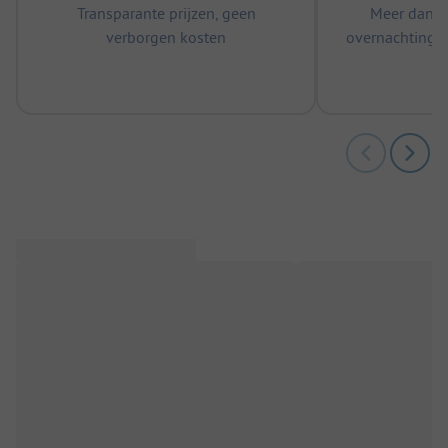
Transparante prijzen, geen
Meer dan 5
verborgen kosten
overnachtingen
m