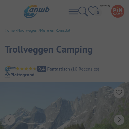
Home
Noorwegen
Møre en Romsdal
Trollveggen Camping
Camping overzicht
9.4
Fantastisch
(
10
Recensies
)
Plattegrond