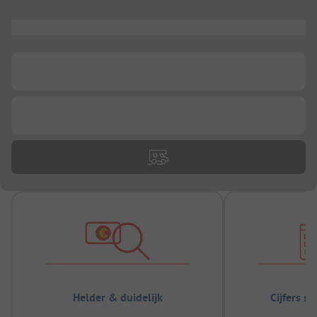
...
...
...
Helder & duidelijk
Cijfers s