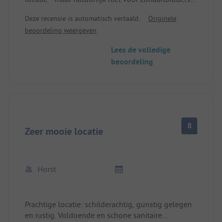
De plaatsen waren meer dan voldoende voor onze
Deze recensie is automatisch vertaald.
Originele
kleine caravan. De sanitaire voorzieningen zijn
beoordeling weergeven
goed en schoon. We waren helemaal tevreden,
maar het was ook een van de duurste plaatsen op
Lees de volledige
onze reis naar Noorwegen.
beoordeling
8
Zeer mooie locatie
Horst
Prachtige locatie: schilderachtig, gunstig gelegen
en rustig. Voldoende en schone sanitaire