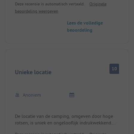
Deze recensie is automatisch vertaald.
Originele
steile wand afkomen. Vriendelijk personeel. Niet
beoordeling weergeven
ver van Trollstig en Andalsnes. Zeer goede
vervoersverbindingen via de E136.
Lees de volledige
beoordeling
10
Unieke locatie
Anoniem
De locatie van de camping, omgeven door hoge
rotsen, is uniek en ongelooflijk indrukwekkend.
Zeer vriendelijke eigenaren die veel tips hebben.