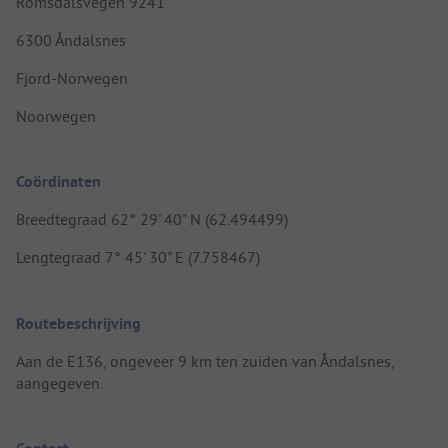
Romsdalsvegen 9241
6300 Åndalsnes
Fjord-Norwegen
Noorwegen
Coördinaten
Breedtegraad 62° 29' 40" N (62.494499)
Lengtegraad 7° 45' 30" E (7.758467)
Routebeschrijving
Aan de E136, ongeveer 9 km ten zuiden van Åndalsnes,
aangegeven.