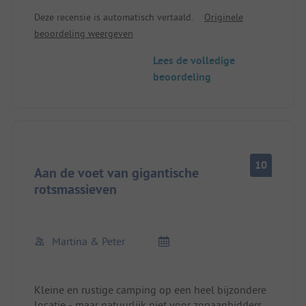
voet van de beroemde klif die verticaal de lucht in
Deze recensie is automatisch vertaald.
Originele
rijst gewoonweg prachtig en de prijs is niet te
beoordeling weergeven
hoog dat is oke voor de service die wordt geleverd
wifi is beschikbaar op de hele plaats en
Lees de volledige
inbegrepen in de prijs de eigenaren zijn erg
beoordeling
aardige mensen vooral omdat ze goed Duits
spreken. We kunnen deze plek alleen maar
aanraden.
10
Aan de voet van gigantische
rotsmassieven
Martina & Peter
Kleine en rustige camping op een heel bijzondere
locatie - maar natuurlijk niet voor zonaanbidders.