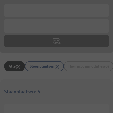
...
...
Alle
(
5
)
Staanplaatsen
(
5
)
Huuraccommodaties
(
0
)
Staanplaatsen
:
5
1/
4