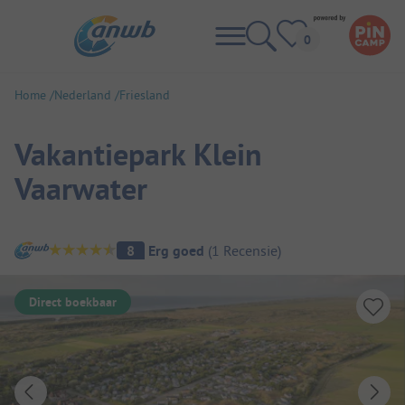
Home
Nederland
Friesland
Vakantiepark Klein
Vaarwater
Camping overzicht
8
Erg goed
(
1
Recensie
)
Direct boekbaar