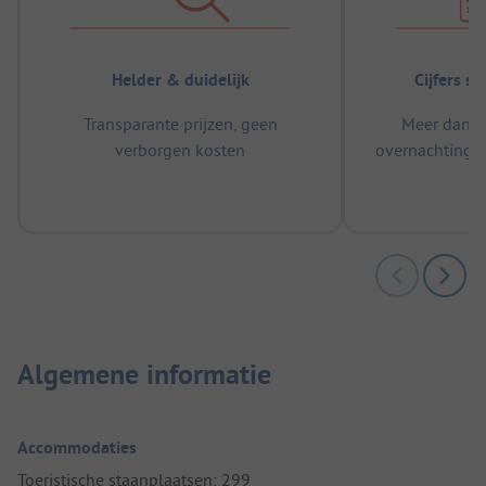
Helder & duidelijk
Cijfers s
Transparante prijzen, geen
Meer dan 5
verborgen kosten
overnachtingen
m
Algemene informatie
Accommodaties
Toeristische staanplaatsen: 299