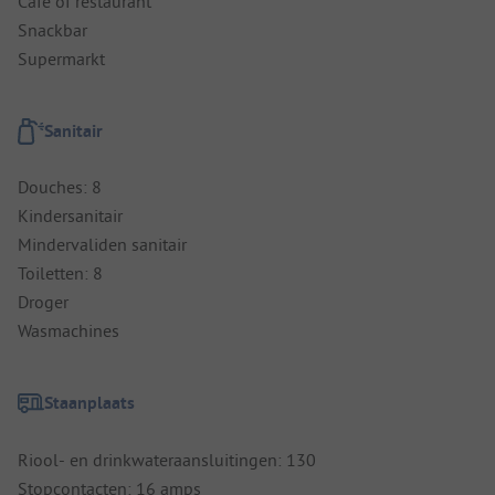
Cafe of restaurant
Snackbar
Supermarkt
Sanitair
Douches: 8
Kindersanitair
Mindervaliden sanitair
Toiletten: 8
Droger
Wasmachines
Staanplaats
Riool- en drinkwateraansluitingen: 130
Stopcontacten: 16 amps