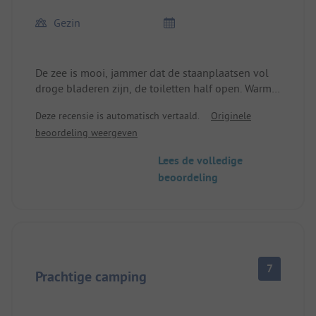
Gezin
De zee is mooi, jammer dat de staanplaatsen vol
droge bladeren zijn, de toiletten half open. Warm
water tegen betaling en stroom met 3 ampère! De
Deze recensie is automatisch vertaald.
Originele
bar en het restaurant zijn open met de tweede
beoordeling weergeven
week van juli.
Lees de volledige
beoordeling
7
Prachtige camping