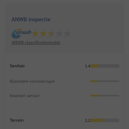
problemen begaanbaar. Blijkbaar is dit een heel
normale toegangsweg in dit gebied, want ik heb
soortgelijke dingen ook in naburige dorpen
ANWB inspectie
gezien.
ANWB classificatiemodel
Sanitair
1.4
Bijzondere voorzieningen
Kwaliteit sanitair
Terrein
2.2