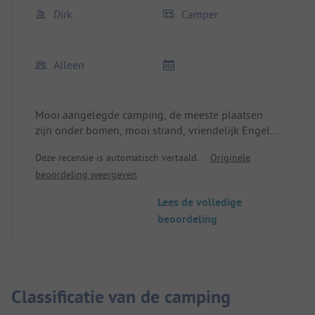
Dirk
Camper
Alleen
Mooi aangelegde camping, de meeste plaatsen
zijn onder bomen, mooi strand, vriendelijk Engels
sprekend personeel.
Deze recensie is automatisch vertaald.
Originele
Ik was hier half juni, toen was de camping erg
beoordeling weergeven
leeg en erg rustig.
Lees de volledige
Eén punt van kritiek vanuit Duits perspectief: Het
beoordeling
sanitair is van Zuid-Europese standaard en niet te
vergelijken met het Duitse. Maar alles is er, het
werkt en het is schoon.
De oversteek onder het spoor op de toegangsweg
Classificatie van de camping
lijkt in eerste instantie avontuurlijk, maar is zonder