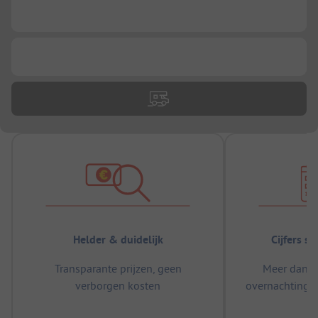
...
...
Helder & duidelijk
Cijfers s
Transparante prijzen, geen
Meer dan 5
verborgen kosten
overnachtingen
m