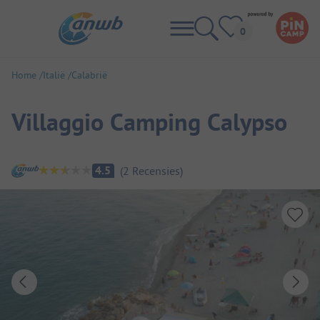
Home
Italië
Calabrië
Villaggio Camping Calypso
Camping overzicht
4.5
(
2
Recensies
)