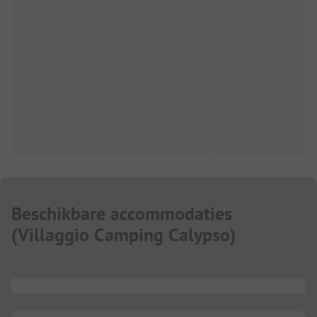
Beschikbare accommodaties
(
Villaggio Camping Calypso
)
...