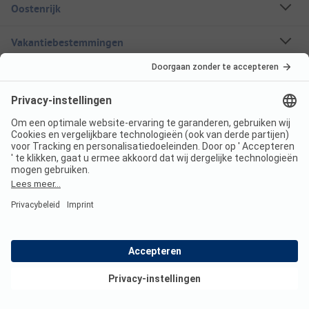
Oostenrijk
Vakantiebestemmingen
Boekbare campings
Een stacaravan huren
Over ANWB Camping
Volg ons
ANWB Camping App