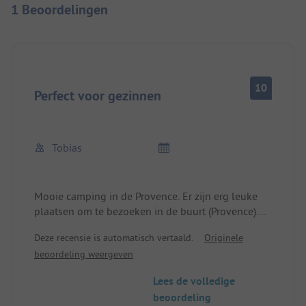
1 Beoordelingen
10
Perfect voor gezinnen
Tobias
Mooie camping in de Provence. Er zijn erg leuke
plaatsen om te bezoeken in de buurt (Provence).
Het personeel is erg vriendelijk.
Deze recensie is automatisch vertaald.
Originele
Het sanitair was niet helemaal modern, maar werd
beoordeling weergeven
wel regelmatig schoongemaakt.
De staanplaatsen hadden een stenige ondergrond.
Lees de volledige
Bij regen werd de grond hier en daar modderig.
beoordeling
Maar het regent niet veel in deze regio.