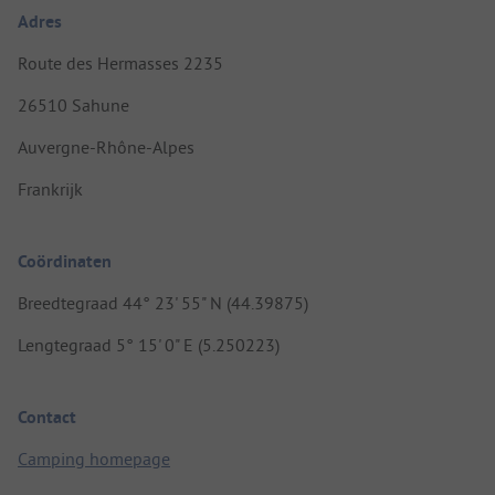
Adres
Route des Hermasses 2235
26510 Sahune
Auvergne-Rhône-Alpes
Frankrijk
Coördinaten
Breedtegraad 44° 23' 55" N (44.39875)
Lengtegraad 5° 15' 0" E (5.250223)
Contact
Camping homepage