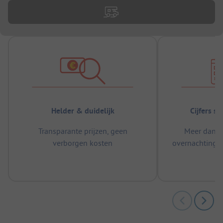
Helder & duidelijk
Cijfers s
Transparante prijzen, geen
Meer dan 5
verborgen kosten
overnachtingen
m