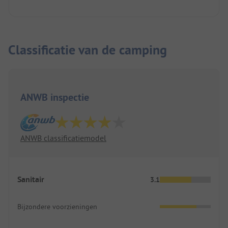
De animatie was eersteklas! Het restaurant was
geweldig, net als de andere infrastructuur.
Classificatie van de camping
ANWB inspectie
ANWB classificatiemodel
Sanitair
3.1
Bijzondere voorzieningen