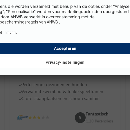
Camping Heidehof
Perfect voor gezinnen en honden
Verwarmd zwembad & leuke speeltuinen
Grote staanplaatsen en schoon sanitair
Fantastisch
9
(120 Recensies)