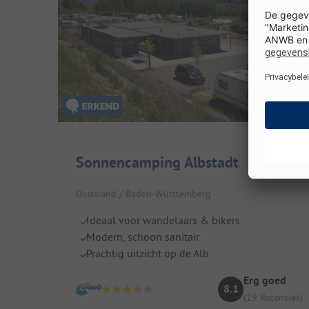
Sonnencamping Albstadt
Duitsland / Baden-Württemberg
Ideaal voor wandelaars & bikers
Modern, schoon sanitair
Prachtig uitzicht op de Alb
Erg goed
8.1
(19 Recensies)