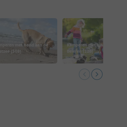
mperen met hond aan de
Kamperen met kinderen in
stzee
(508)
Beieren
(126)