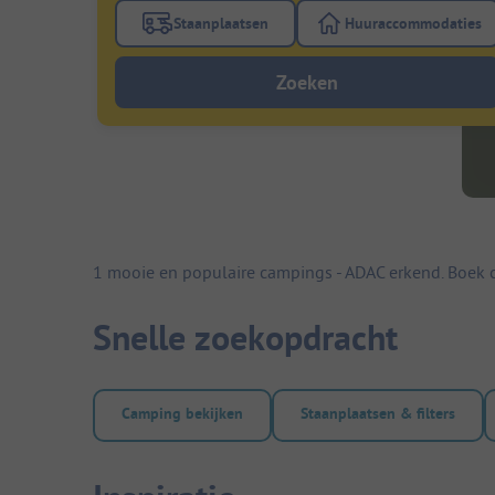
Staanplaatsen
Huuraccommodaties
Gebruik de filterknop staanplaatsen om te
Gebruik de fi
Zoeken
1 mooie en populaire campings - ADAC erkend. Boek 
Snelle zoekopdracht
Camping bekijken
Staanplaatsen & filters