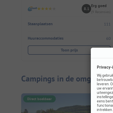
Erg goed
8.1
(9 Recensies)
Staanplaatsen
111
Huuraccommodaties
60
Toon prijs
Campings in de omgeving
Direct boekbaar