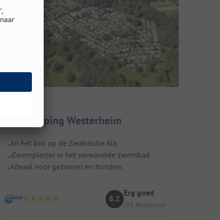
Alb-Camping Westerheim
In het bos op de Zwabische Alb.
Zwemplezier in het verwarmde zwembad.
Ideaal voor gezinnen en honden.
Erg goed
8.2
(49 Recensies)