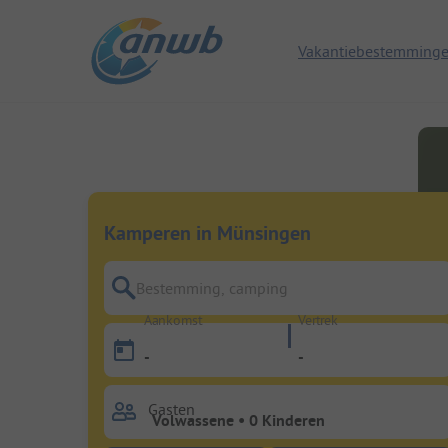
Vakantiebestemming
Kamperen in Münsingen
Bestemming, camping
Aankomst
Vertrek
-
-
Gasten