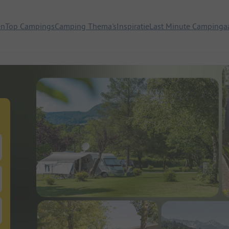
en
Top Campings
Camping Thema's
Inspiratie
Last Minute Campinga