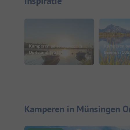
Inspiratie
Kamperen aan het meer in
Kamperen aa
Duitsland
(551)
Beieren
(105
Kamperen in Münsingen On