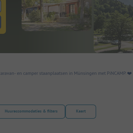
 zoeken naar staanplaatsen
lterknop huuraccommodaties om te zoeken naar huuraccommodaties
caravan- en camper staanplaatsen in Münsingen met PiNCAMP. ❤️️
Huuraccommodaties & filters
Kaart