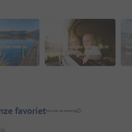
n het meer in
Kindvriendelijke campings in
Ka
)
Duitsland
(803)
Oo
ze favoriet
Info over de sortering