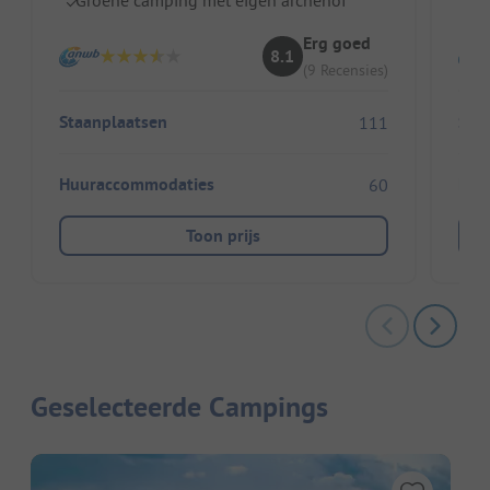
Erg goed
8.1
(9 Recensies)
Staanplaatsen
Sta
111
Huuraccommodaties
Huu
60
Toon prijs
Geselecteerde Campings