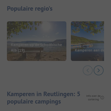
Populaire regio's
Kamperen op de Schwäbische
Alb
(19)
Kamperen aan de Tit
Kamperen in Reutlingen: 5
Info over de
populaire campings
sortering