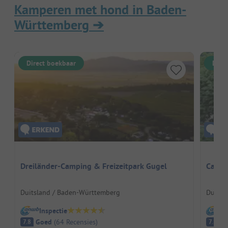
Kamperen met hond in Baden-
Württemberg
➔
Direct boekbaar
Dire
Dreiländer-Camping & Freizeitpark Gugel
Campi
Duitsland / Baden-Württemberg
Duitsl
Inspectie
I
Goed
(
64
Recensies
)
G
7.8
7.8