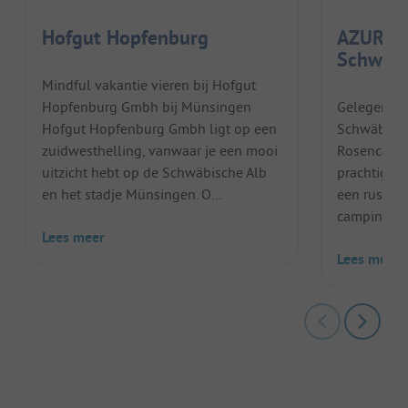
Hofgut Hopfenburg
AZUR C
Schwäbi
Mindful vakantie vieren bij Hofgut
Hopfenburg Gmbh bij Münsingen
Gelegen op
Hofgut Hopfenburg Gmbh ligt op een
Schwäbisch
zuidwesthelling, vanwaar je een mooi
Rosencampi
uitzicht hebt op de Schwäbische Alb
prachtig uit
en het stadje Münsingen. O...
een rustige
camping bes
Lees meer
Lees meer