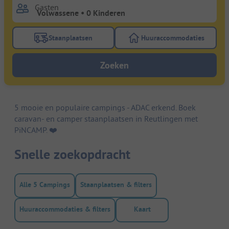
Gasten
Staanplaatsen
Huuraccommodaties
Gebruik de filterknop staanplaatsen om te zoeken na
Gebruik de filterk
Zoeken
5 mooie en populaire campings - ADAC erkend. Boek
caravan- en camper staanplaatsen in Reutlingen met
PiNCAMP. ❤️️
Snelle zoekopdracht
Alle 5 Campings
Staanplaatsen & filters
Huuraccommodaties & filters
Kaart