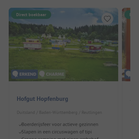
Direct boekbaar
Dire
Hofgut Hopfenburg
Azu
Duitsland / Baden-Württemberg / Reutlingen
Duit
Boerderijsfeer voor actieve gezinnen
A
Slapen in een circuswagen of tipi
W
Groene camping met eigen archehof
V