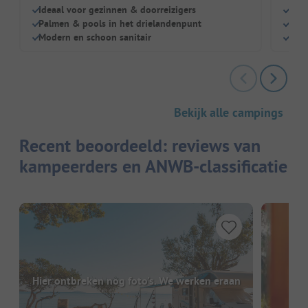
Ideaal voor gezinnen & doorreizigers
Wild
Palmen & pools in het drielandenpunt
Grat
Modern en schoon sanitair
Hond
Bekijk alle campings
Recent beoordeeld: reviews van
kampeerders en ANWB-classificatie
Hier ontbreken nog foto's. We werken eraan