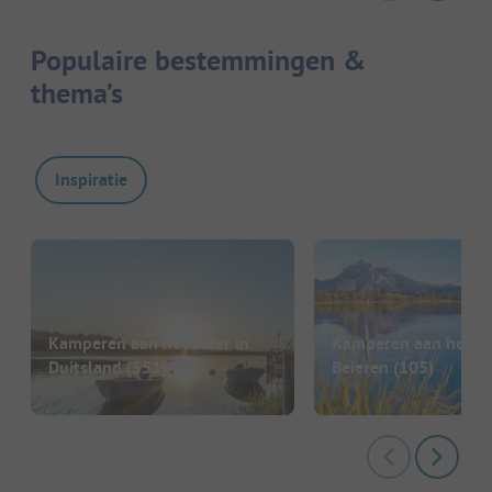
Populaire bestemmingen &
thema’s
Inspiratie
Kamperen aan het meer in
Kamperen aan het me
Duitsland
(551)
Beieren
(105)