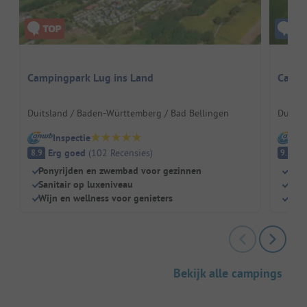
Campingpark Lug ins Land
Campi
Duitsland / Baden-Württemberg / Bad Bellingen
Duitsl
Inspectie
I
Erg goed
(
102
Recensies
)
Fa
8.9
9.3
Ponyrijden en zwembad voor gezinnen
Prac
Sanitair op luxeniveau
Ver
Wijn en wellness voor genieters
Idea
Bekijk alle campings