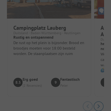
Campingplatz Lauberg
Azu
Duitsland - Baden-Württemberg - Reutlingen
Alb
Rustig en ontspannend
Duitsl
De rust op het plein is bijzonder. Brood en
helaa
broodjes moeten voor 18:00 besteld
nog s
worden. De staanplaatsen zijn ruim
We wa
campi
water
washok
Erg goed
Fantastisch
8.5
9
6
(2 Recensies)
Peter