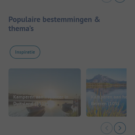
Populaire bestemmingen &
thema’s
Inspiratie
Kamperen aan het meer in
Kamperen aan het me
Duitsland
(551)
Beieren
(105)