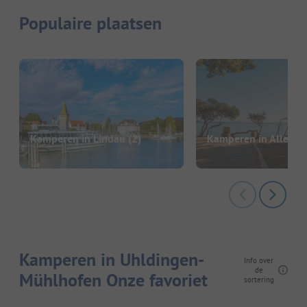
Populaire plaatsen
Kamperen in Lindau
(2)
Kamperen in Allensb
Kamperen in Uhldingen-
Info over
de
Mühlhofen Onze favoriet
sortering