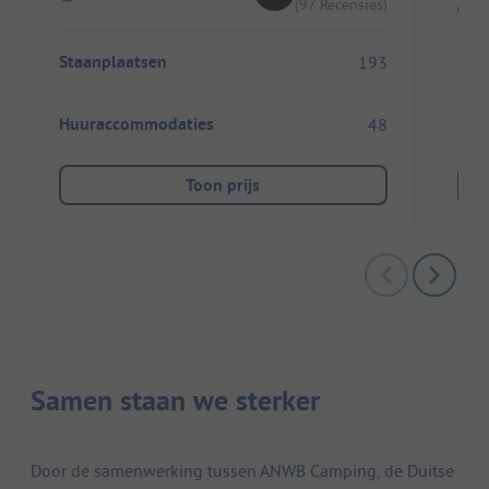
(97 Recensies)
Staanplaatsen
193
Sta
Huuraccommodaties
48
Huu
Toon prijs
Samen staan we sterker
Door de samenwerking tussen ANWB Camping, de Duitse