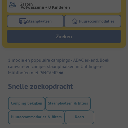
Gasten
Staanplaatsen
Huuraccommodaties
Gebruik de filterknop staanplaatsen om te zoeken na
Gebruik de filterk
Zoeken
1 mooie en populaire campings - ADAC erkend. Boek
caravan- en camper staanplaatsen in Uhldingen-
Mühlhofen met PiNCAMP. ❤️️
Snelle zoekopdracht
Camping bekijken
Staanplaatsen & filters
Huuraccommodaties & filters
Kaart