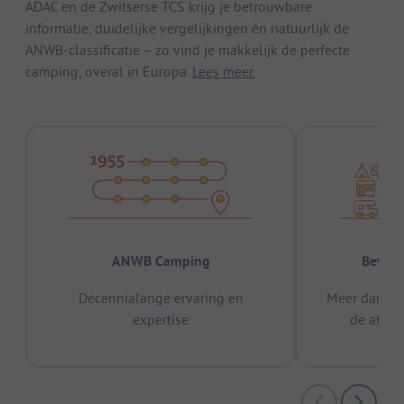
ADAC en de Zwitserse TCS krijg je betrouwbare
informatie, duidelijke vergelijkingen én natuurlijk de
ANWB-classificatie – zo vind je makkelijk de perfecte
camping, overal in Europa.
Lees meer.
ANWB Camping
Bewez
Decennialange ervaring en
Meer dan 15
expertise
de afge