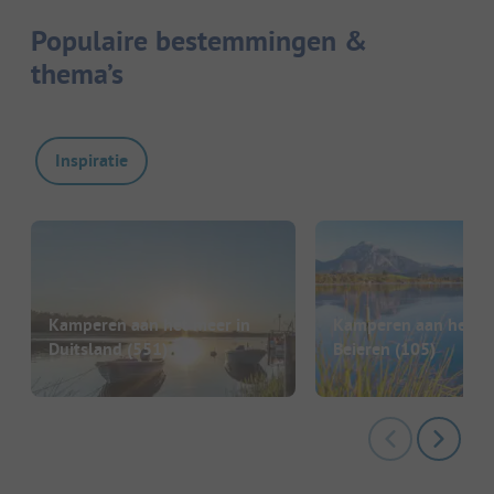
Populaire bestemmingen &
thema’s
Inspiratie
Kamperen aan het meer in
Kamperen aan het me
Duitsland
(551)
Beieren
(105)