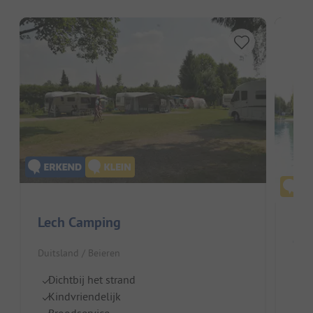
Lech Camping
Ca
Duitsland / Beieren
Duit
Dichtbij het strand
Kindvriendelijk
Z
Broodservice