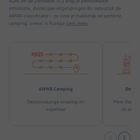
ADAC en de Zwitserse TCS krijg je betrouwbare
informatie, duidelijke vergelijkingen én natuurlijk de
ANWB-classificatie – zo vind je makkelijk de perfecte
camping, overal in Europa.
Lees meer.
ANWB Camping
Bewez
Decennialange ervaring en
Meer dan 15
expertise
de afge