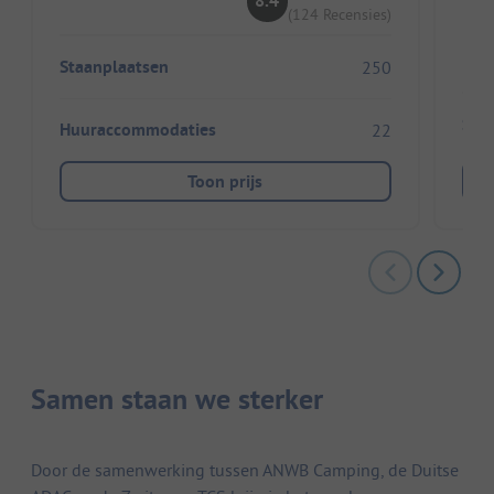
8.4
(124 Recensies)
Staanplaatsen
250
Sta
Huuraccommodaties
22
Toon prijs
Samen staan we sterker
Door de samenwerking tussen ANWB Camping, de Duitse