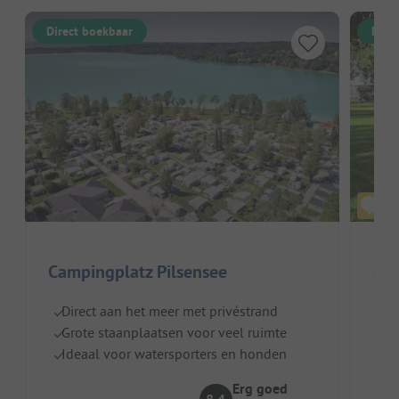
Direct boekbaar
Dire
Campingplatz Pilsensee
Gol
Direct aan het meer met privéstrand
Duit
Grote staanplaatsen voor veel ruimte
Z
Ideaal voor watersporters en honden
Ki
Erg goed
In