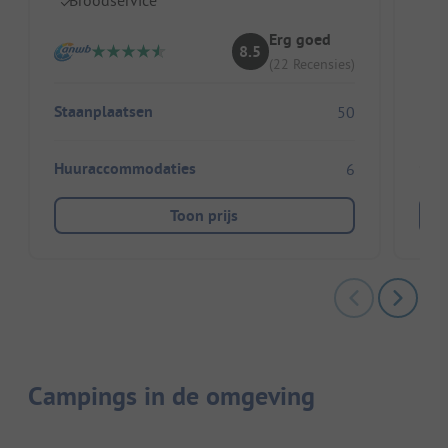
Vr
Ec
Erg goed
8.5
(22 Recensies)
Staanplaatsen
50
Huuraccommodaties
6
Toon prijs
Campings in de omgeving