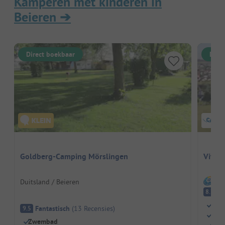
Kamperen met kinderen in
Beieren
➔
Direct boekbaar
Dire
Goldberg-Camping Mörslingen
Vital
I
Duitsland / Beieren
E
8.7
Well
Fantastisch
(
13
Recensies
)
9.5
Drie
Zwembad