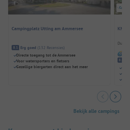
Campingplatz Utting am Ammersee
KNAUS
Duitsl
Erg goed
(
132
Recensies
)
8.1
I
Directe toegang tot de Ammersee
E
8.4
Voor watersporters en fietsers
Gezellige biergarten direct aan het meer
Rust
Binn
Perf
Bekijk alle campings