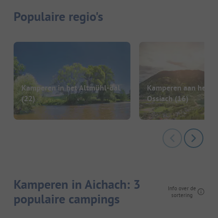
Populaire regio's
Kamperen in het Altmühl-dal
Kamperen aan het m
(22)
Ossiach
(16)
Kamperen in Aichach: 3
Info over de
populaire campings
sortering