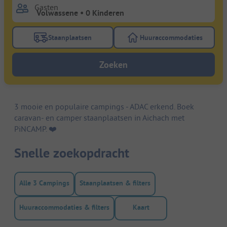
Gasten
Staanplaatsen
Huuraccommodaties
Gebruik de filterknop staanplaatsen om te zoeken na
Gebruik de filterk
Zoeken
3 mooie en populaire campings - ADAC erkend. Boek
caravan- en camper staanplaatsen in Aichach met
PiNCAMP. ❤️️
Snelle zoekopdracht
Alle 3 Campings
Staanplaatsen & filters
Huuraccommodaties & filters
Kaart