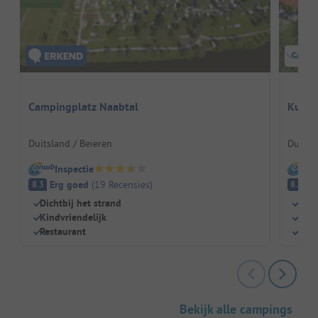
Campingplatz Naabtal
Kur- 
Dreiq
Duitsland / Beieren
Duitsl
Inspectie
I
Erg goed
(
19
Recensies
)
E
8.3
8.8
Dichtbij het strand
Eige
Kindvriendelijk
Idea
Restaurant
Natu
Bekijk alle campings