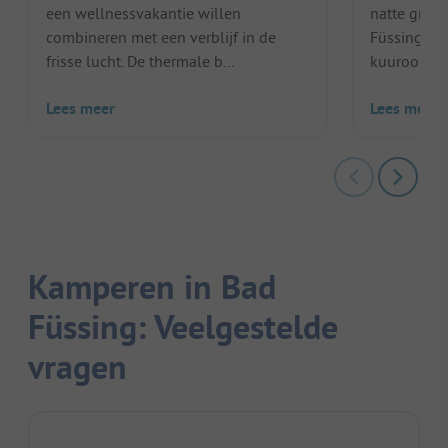
een wellnessvakantie willen
natte grens
combineren met een verblijf in de
Füssing is
frisse lucht. De thermale b...
kuuroordpla
Lees meer
Lees meer
Kamperen in Bad
Füssing: Veelgestelde
vragen