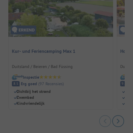
Kur- und Feriencamping Max 1
Holme
Duitsland / Beieren / Bad Füssing
Duitsl
Inspectie
I
Erg goed
(
97
Recensies
)
Fa
8.5
9.3
Dichtbij het strand
Well
Zwembad
Luxe
Kindvriendelijk
Hond