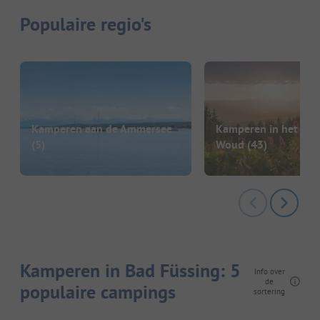
Populaire regio's
Kamperen aan de Ammersee
Kamperen in het Bei
(5)
Woud
(43)
Kamperen in Bad Füssing: 5
Info over
de
populaire campings
sortering