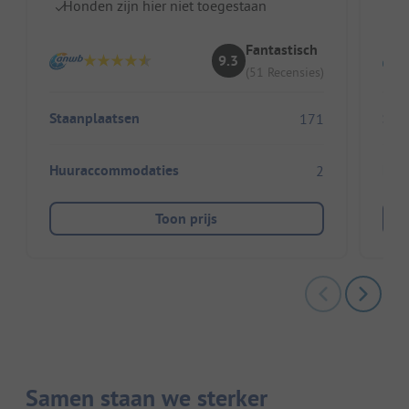
Honden zijn hier niet toegestaan
Ki
Fantastisch
9.3
(51 Recensies)
Staanplaatsen
Sta
171
Huuraccommodaties
Huu
2
Toon prijs
Samen staan we sterker