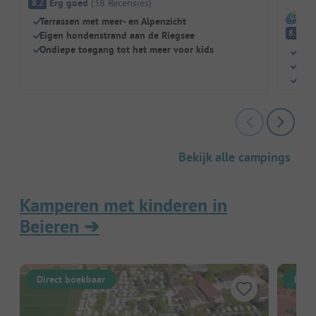
Erg goed
(
38
Recensies
)
8.2
I
Terrassen met meer- en Alpenzicht
E
8.7
Eigen hondenstrand aan de Riegsee
Ondiepe toegang tot het meer voor kids
Idea
Zwe
Alpa
Bekijk alle campings
Kamperen met kinderen in
Beieren
➔
Direct boekbaar
Dire