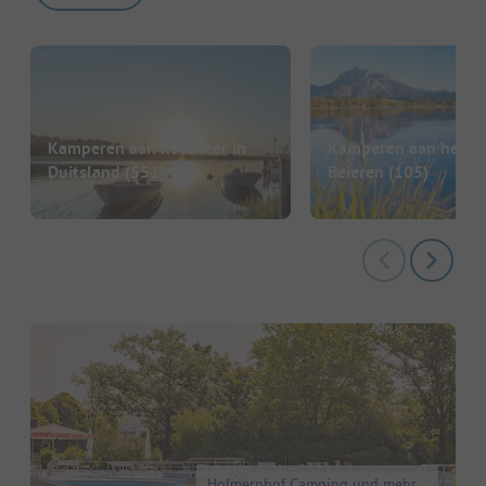
Kamperen aan het meer in
Kamperen aan het me
Duitsland
(551)
Beieren
(105)
Holmernhof Camping und mehr...