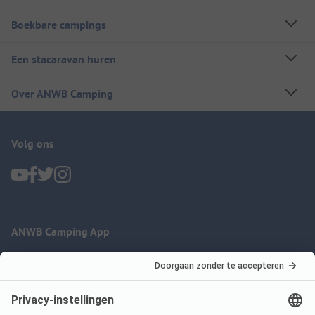
Boekbare campings
Een stacaravan huren
Over ANWB Camping
Volg ons
ANWB Camping App
nu gratis gebruiken