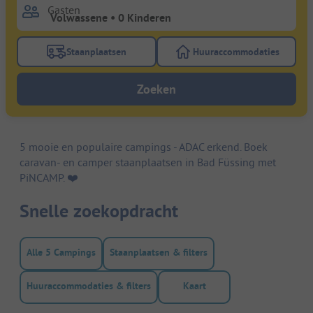
Gasten
Staanplaatsen
Huuraccommodaties
Gebruik de filterknop staanplaatsen om te zoeken na
Gebruik de filterk
Zoeken
5 mooie en populaire campings - ADAC erkend. Boek
caravan- en camper staanplaatsen in Bad Füssing met
PiNCAMP. ❤️️
Snelle zoekopdracht
Alle 5 Campings
Staanplaatsen & filters
Huuraccommodaties & filters
Kaart