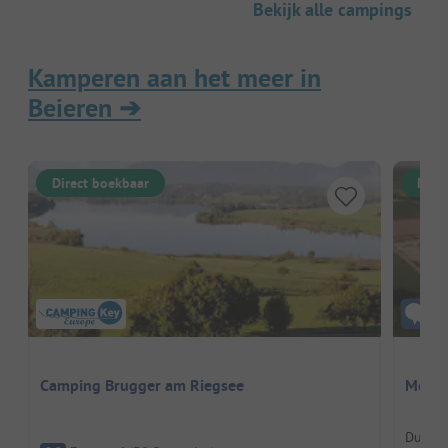
Bekijk alle campings
Kamperen aan het meer in
Beieren
➔
Direct boekbaar
Dire
Camping Brugger am Riegsee
Mohre
Duitsl