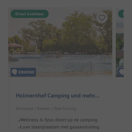
Direct boekbaar
Dire
Holmernhof Camping und mehr...
Kur
Duitsland / Beieren / Bad Füssing
Duit
Wellness & fysio direct op de camping
Di
Luxe staanplaatsen met gasaansluiting
Z