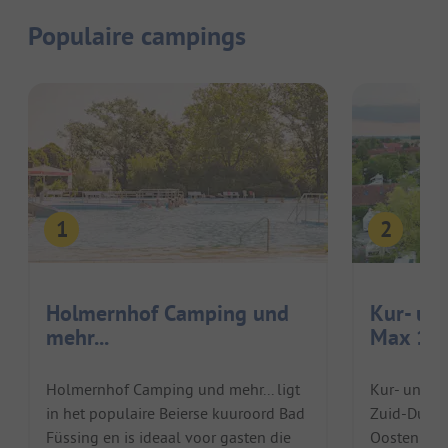
Populaire campings
Holmernhof Camping und
Kur- un
mehr...
Max 1
Holmernhof Camping und mehr... ligt
Kur- und Fe
in het populaire Beierse kuuroord Bad
Zuid-Duits
Füssing en is ideaal voor gasten die
Oostenrijk.