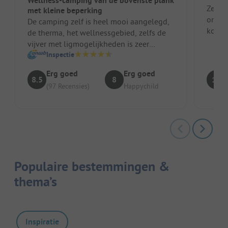
Wellness-camping van de bovenste plank
Zeer 
met kleine beperking
ontsp
De camping zelf is heel mooi aangelegd,
konden
de therma, het wellnessgebied, zelfs de
vriend
vijver met ligmogelijkheden is zeer
zorgvuldig aangelegd. De sanitair...
Inspectie
Erg goed
Erg goed
8.5
8
10
(97 Recensies)
Happychild
Populaire bestemmingen &
thema’s
Inspiratie