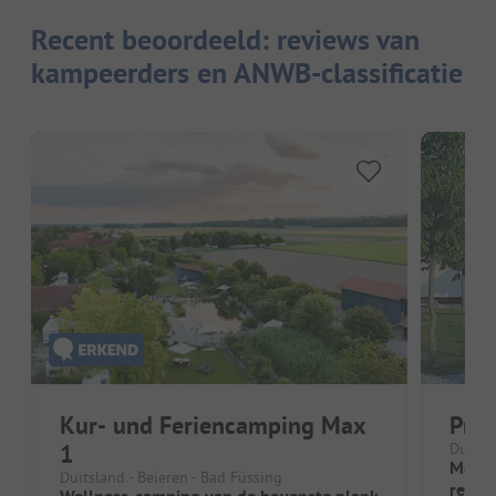
Recent beoordeeld: reviews van
kampeerders en ANWB-classificatie
Kur- und Feriencamping Max
Prei
1
Duitsl
Mooie
Duitsland - Beieren - Bad Füssing
recre