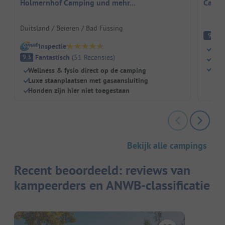
Holmernhof Camping und mehr...
Campi
Duitsland / Beieren / Bad Füssing
Fa
9
Inspectie
Idyl
Fantastisch
(
51
Recensies
)
9.3
Eige
Kind
Wellness & fysio direct op de camping
Luxe staanplaatsen met gasaansluiting
Honden zijn hier niet toegestaan
Bekijk alle campings
Recent beoordeeld: reviews van
kampeerders en ANWB-classificatie