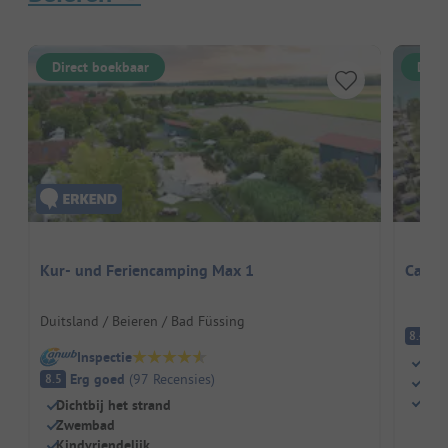
Direct boekbaar
Dire
Kur- und Feriencamping Max 1
Campi
Duitsland / Beieren / Bad Füssing
E
8.4
Inspectie
Dire
Erg goed
(
97
Recensies
)
8.5
Grot
Idea
Dichtbij het strand
Zwembad
Kindvriendelijk