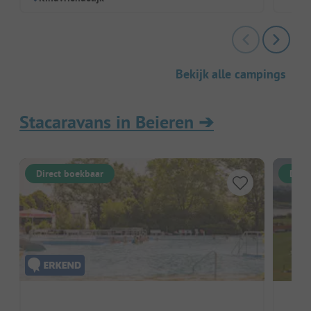
Bekijk alle campings
Stacaravans in Beieren
➔
Direct boekbaar
Dire