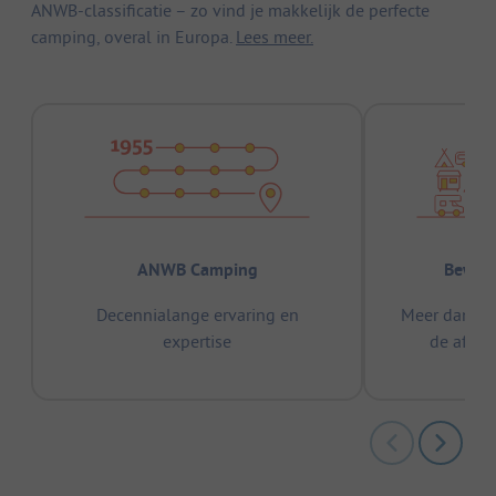
ANWB-classificatie – zo vind je makkelijk de perfecte
camping, overal in Europa.
Lees meer.
ANWB Camping
Bewez
Decennialange ervaring en
Meer dan 15
expertise
de afge