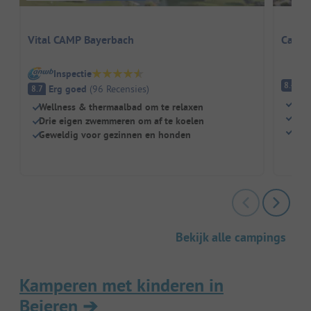
Vital CAMP Bayerbach
Campi
Inspectie
E
8.4
Erg goed
(
96
Recensies
)
8.7
Dire
Wellness & thermaalbad om te relaxen
Grot
Drie eigen zwemmeren om af te koelen
Idea
Geweldig voor gezinnen en honden
Bekijk alle campings
Kamperen met kinderen in
Beieren
➔