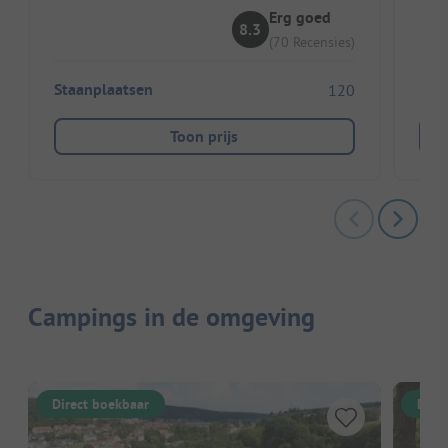
Erg goed
8.3
(70 Recensies)
Staanplaatsen
120
Toon prijs
Campings in de omgeving
Direct boekbaar
Dire