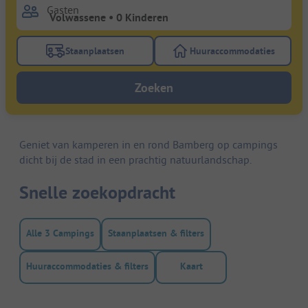
Gasten
Staanplaatsen
Huuraccommodaties
Gebruik de filterknop staanplaatsen om te zoeken na
Gebruik de filterk
Zoeken
Geniet van kamperen in en rond Bamberg op campings
dicht bij de stad in een prachtig natuurlandschap.
Snelle zoekopdracht
Alle 3 Campings
Staanplaatsen & filters
Huuraccommodaties & filters
Kaart