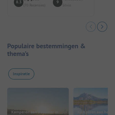
8.3
9
(70 Recensies)
Silvio
Populaire bestemmingen &
thema’s
Inspiratie
Kamperen aan het meer in
Kamperen aan het me