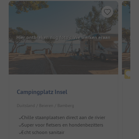
Hier ontbreken nog foto's. We werken eraan
Hier
Campingplatz Insel
Duitsland / Beieren / Bamberg
Duit
Chille staanplaatsen direct aan de rivier
M
Super voor fietsers en hondenbezitters
V
Echt schoon sanitair
Id