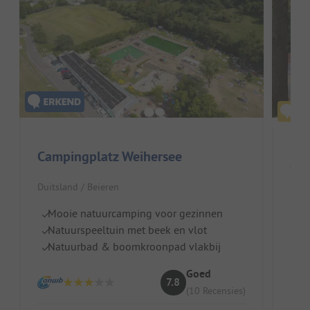
Campingplatz Weihersee
Gla
Duitsland / Beieren
Duit
Mooie natuurcamping voor gezinnen
W
Natuurspeeltuin met beek en vlot
O
Natuurbad & boomkroonpad vlakbij
C
Goed
7.8
(10 Recensies)