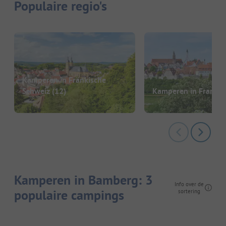
Populaire regio's
Kamperen in Fränkische
Schweiz
(12)
Kamperen in Franke
Kamperen in Bamberg: 3
Info over de
populaire campings
sortering