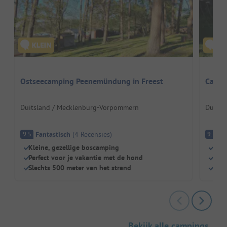
Ostseecamping Peenemündung in Freest
Campi
Duitsland / Mecklenburg-Vorpommern
Duitsl
Fantastisch
(
4
Recensies
)
Fa
9.5
9.7
Kleine, gezellige boscamping
Klei
Perfect voor je vakantie met de hond
Idea
Slechts 500 meter van het strand
Pony
Bekijk alle campings