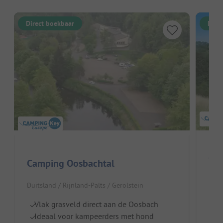
Direct boekbaar
Dire
Cam
Camping Oosbachtal
Duit
Duitsland / Rijnland-Palts / Gerolstein
V
Vlak grasveld direct aan de Oosbach
Ru
Ideaal voor kampeerders met hond
K