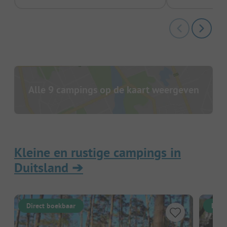
Alle 9 campings op de kaart weergeven
Kleine en rustige campings in
Duitsland
➔
Direct boekbaar
Dire