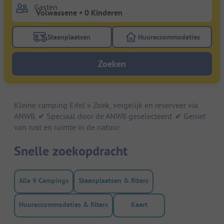
Gasten
Staanplaatsen
Huuraccommodaties
Gebruik de filterknop staanplaatsen om te zoeken na
Gebruik de filterk
Zoeken
Kleine camping Eifel » Zoek, vergelijk en reserveer via
ANWB. ✔ Speciaal door de ANWB geselecteerd. ✔ Geniet
van rust en ruimte in de natuur.
Snelle zoekopdracht
Alle 9 Campings
Staanplaatsen & filters
Huuraccommodaties & filters
Kaart