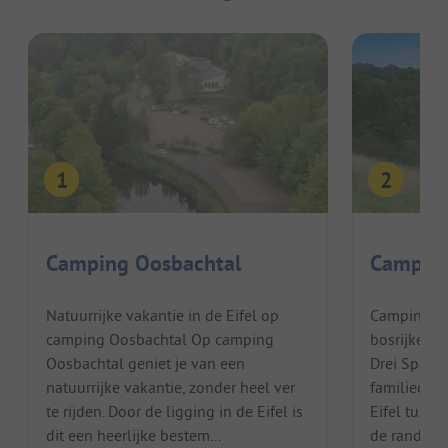
Camping Oosbachtal
Camping
Natuurrijke vakantie in de Eifel op
Camping Dre
camping Oosbachtal Op camping
bosrijke ca
Oosbachtal geniet je van een
Drei Spatze
natuurrijke vakantie, zonder heel ver
familiecam
te rijden. Door de ligging in de Eifel is
Eifel tusse
dit een heerlijke bestem...
de rand van