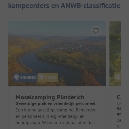
kampeerders en ANWB-classificatie
Moselcamping Pünderich
Camp
Geweldige plek en vriendelijk personeel
Luxem
Goede
Een kleine gezellige camping. Beheerder
aan h
en personeel zijn erg vriendelijk en
Zeer n
behulpzaam. We waren vier nachten daar
Viande
en komen terug.