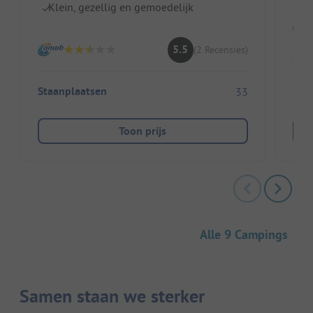
Klein, gezellig en gemoedelijk
5.5
(2 Recensies)
Sta
Staanplaatsen
33
Huu
Toon prijs
Alle 9 Campings
Samen staan we sterker