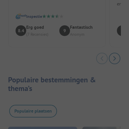
en daa
wande
Inspectie
Erg goed
Fantastisch
8.4
9
8
(7 Recensies)
Anonym
Populaire bestemmingen &
thema’s
Populaire plaatsen