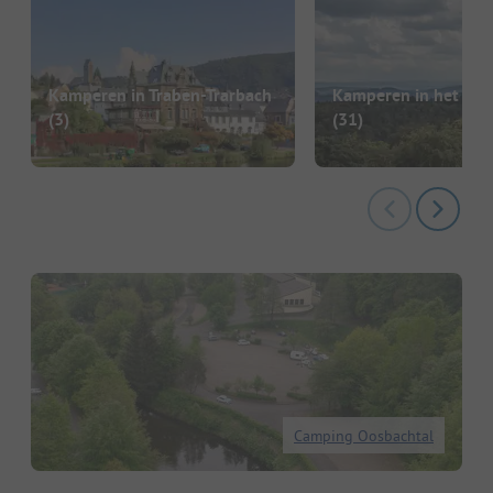
Kamperen in Traben-Trarbach
Kamperen in het We
(3)
(31)
Camping Oosbachtal