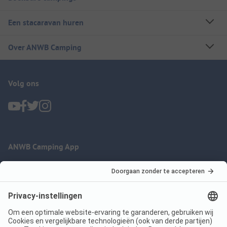
Een stacaravan huren
Over ANWB Camping
Volg ons
ANWB Camping App
nu gratis gebruiken