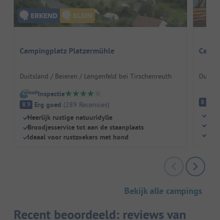
Campingplatz Platzermühle
Campi
Duitsland / Beieren / Lengenfeld bei Tirschenreuth
Duitsl
Inspectie
E
8.9
Erg goed
(
289
Recensies
)
8.9
Dire
Heerlijk rustige natuuridylle
Rust
Broodjesservice tot aan de staanplaats
Idea
Ideaal voor rustzoekers met hond
Bekijk alle campings
Recent beoordeeld: reviews van