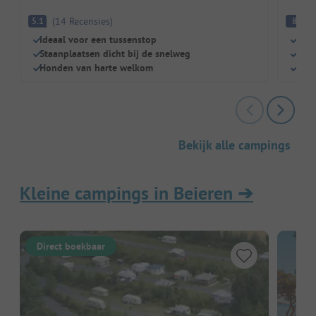
(
14
Recensies
)
E
5.1
8
Ideaal voor een tussenstop
Klei
Staanplaatsen dicht bij de snelweg
Perf
Honden van harte welkom
Met 
Bekijk alle campings
Kleine campings in Beieren
➔
Direct boekbaar
Hier