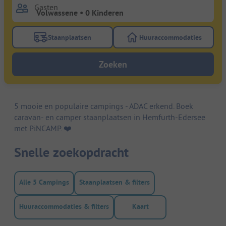
Gasten
Staanplaatsen
Huuraccommodaties
Gebruik de filterknop staanplaatsen om te zoeken na
Gebruik de filterk
Zoeken
5 mooie en populaire campings - ADAC erkend. Boek
caravan- en camper staanplaatsen in Hemfurth-Edersee
met PiNCAMP. ❤️️
Snelle zoekopdracht
Alle 5 Campings
Staanplaatsen & filters
Huuraccommodaties & filters
Kaart