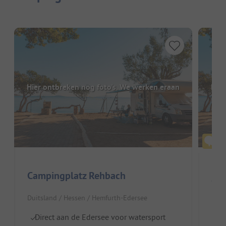
Hier ontbreken nog foto's. We werken eraan
Hier
Campingplatz Rehbach
Ca
Duitsland / Hessen / Hemfurth-Edersee
Duit
Direct aan de Edersee voor watersport
D