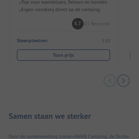
Top voor wandelaars, fietsers en honden
Pe
Eigen visrokerij direct op de camping
Ru
5.7
(21 Recensies)
Staanplaatsen
110
Toon prijs
Samen staan we sterker
Door de samenwerking tussen ANWB Camping, de Duitse