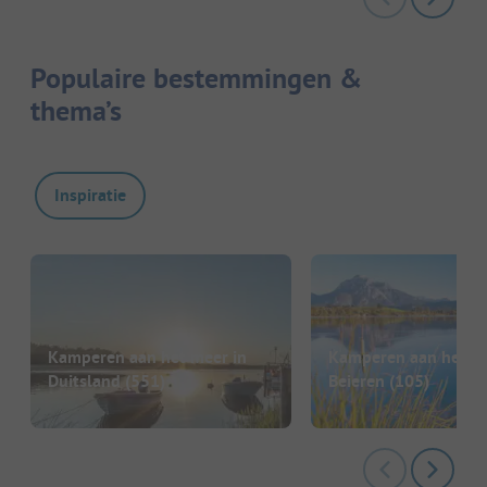
Populaire bestemmingen &
thema’s
Inspiratie
Kamperen aan het meer in
Kamperen aan het me
Duitsland
(551)
Beieren
(105)