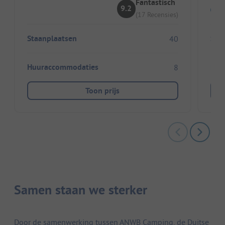
Fantastisch
9.2
(17 Recensies)
Staanplaatsen
Sta
40
Huuraccommodaties
Huu
8
Toon prijs
Samen staan we sterker
Door de samenwerking tussen ANWB Camping, de Duitse