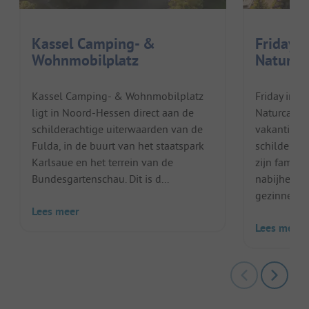
Kassel Camping- &
Friday 
Wohnmobilplatz
Naturca
Kassel Camping- & Wohnmobilplatz
Friday im N
ligt in Noord-Hessen direct aan de
Naturcampin
schilderachtige uiterwaarden van de
vakantiebe
Fulda, in de buurt van het staatspark
schilderach
Karlsaue en het terrein van de
zijn famili
Bundesgartenschau. Dit is d...
nabijheid 
gezinnen me
Lees meer
Lees meer