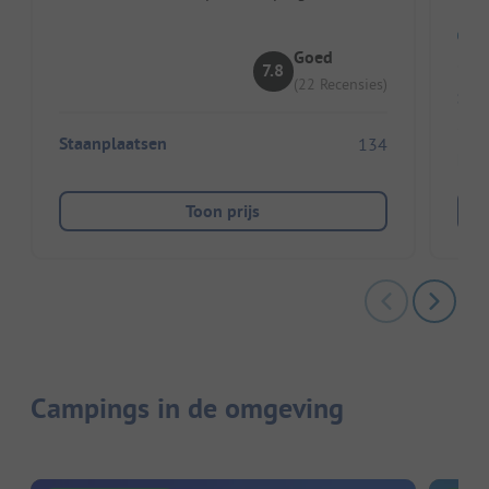
Goed
7.8
(22 Recensies)
Sta
Staanplaatsen
134
Huu
Toon prijs
Campings in de omgeving