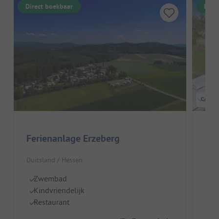
Direct boekbaar
Dire
Ferienanlage Erzeberg
KN
Duitsland / Hessen
Duit
Zwembad
S
Kindvriendelijk
Ge
Restaurant
H