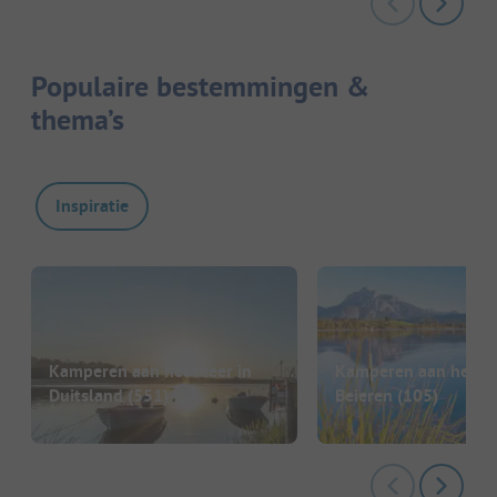
Populaire bestemmingen &
thema’s
Inspiratie
Kamperen aan het meer in
Kamperen aan het me
Duitsland
(551)
Beieren
(105)