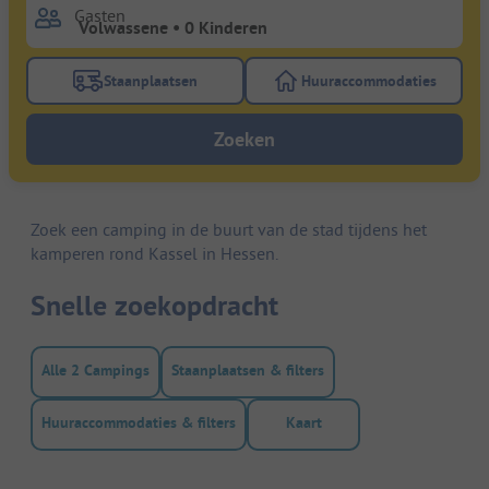
Gasten
Staanplaatsen
Huuraccommodaties
Gebruik de filterknop staanplaatsen om te zoeken na
Gebruik de filterk
Zoeken
Zoek een camping in de buurt van de stad tijdens het
kamperen rond Kassel in Hessen.
Snelle zoekopdracht
Alle 2 Campings
Staanplaatsen & filters
Huuraccommodaties & filters
Kaart