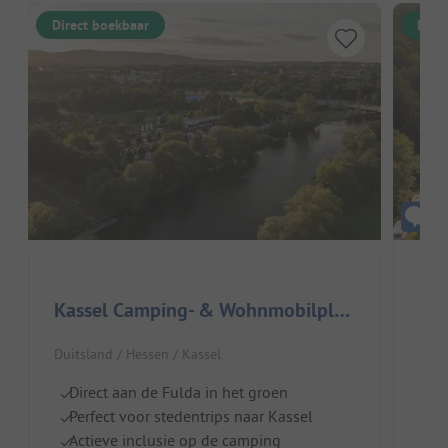
Direct boekbaar
Dire
Kassel Camping- & Wohnmobilplatz
Duit
Duitsland / Hessen / Kassel
Pu
Direct aan de Fulda in het groen
I
Perfect voor stedentrips naar Kassel
Ei
Actieve inclusie op de camping