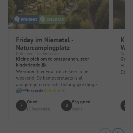
Friday im Niemetal -
Kas
Naturcampingplatz
Woh
Duitsland - Nedersaksen
Duitsl
Kleine plek om te ontspannen, zeer
Gewel
kindvriendelijk
Alle f
We waren hier voor de 2e keer in het
De ser
weekend. De kampeerplaats is al
aangelegd en de echt belangrijke dingen
zijn er. Schone toiletten en douches, ij...
Inspectie
Goed
Erg goed
7
8
7.8
(2 Recensies)
Denis