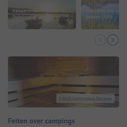
Kamperen aan het meer in
Kamperen aan het me
Duitsland
(551)
Beieren
(105)
KNAUS Campingpark Bleckede
Feiten over campings