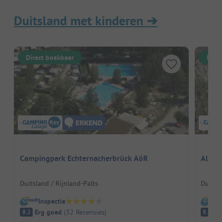
Duitsland met kinderen
➔
Direct boekbaar
Dire
Campingpark Echternacherbrück AöR
Alfsee
Duitsland / Rijnland-Palts
Duitsl
Inspectie
I
Erg goed
(
32
Recensies
)
E
8.2
8.4