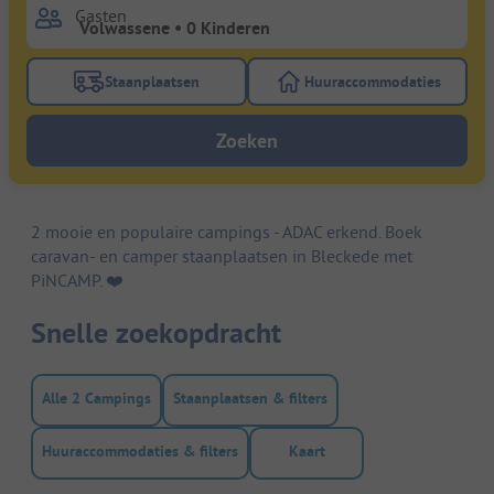
Gasten
Staanplaatsen
Huuraccommodaties
Gebruik de filterknop staanplaatsen om te zoeken na
Gebruik de filterk
Zoeken
2 mooie en populaire campings - ADAC erkend. Boek
caravan- en camper staanplaatsen in Bleckede met
PiNCAMP. ❤️️
Snelle zoekopdracht
Alle 2 Campings
Staanplaatsen & filters
Huuraccommodaties & filters
Kaart