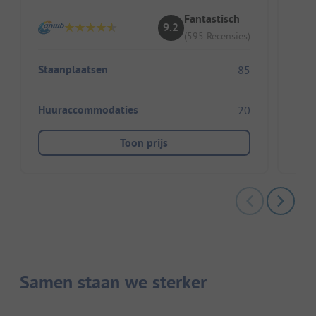
Fantastisch
9.2
(595 Recensies)
Staanplaatsen
Sta
85
Huuraccommodaties
Huu
20
Toon prijs
Samen staan we sterker