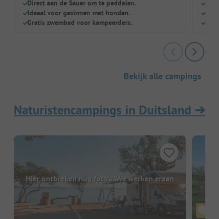
Direct aan de Sauer om te peddelen.
Acti
Ideaal voor gezinnen met honden.
Wate
Gratis zwembad voor kampeerders.
Gew
Bekijk alle campings
Naturistencampings in Duitsland
➔
Hier ontbreken nog foto's. We werken eraan