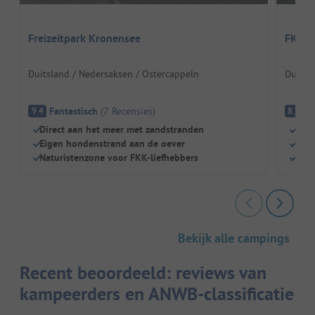
Freizeitpark Kronensee
FKK-C
Duitsland / Nedersaksen / Ostercappeln
Duitsl
Fantastisch
(
7
Recensies
)
E
9.4
8.2
Direct aan het meer met zandstranden
Natu
Eigen hondenstrand aan de oever
Rust
Naturistenzone voor FKK-liefhebbers
Ver
Bekijk alle campings
Recent beoordeeld: reviews van
kampeerders en ANWB-classificatie