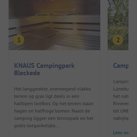
KNAUS Campingpark
Camping
Bleckede
Camping El
Het langgerekte, overwegend vlakke
Lüneburger 
terrein op gras ligt deels in een
het natuur
halfopen loofbos. Op het terrein staan
Rivierenlan
hagen en halfhoge bomen. Naast de
tot UNESCO
camping liggen een tennispark en het
nabijheid v
gratis toegankelijke,...
Lees meer