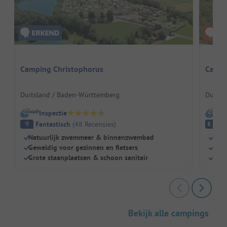
Camping Christophorus
Campi
Duitsland / Baden-Württemberg
Duitsl
Inspectie
I
Fantastisch
(
48
Recensies
)
E
9
8.5
Natuurlijk zwemmeer & binnenzwembad
Grot
Geweldig voor gezinnen en fietsers
Idea
Grote staanplaatsen & schoon sanitair
Zeer
Bekijk alle campings