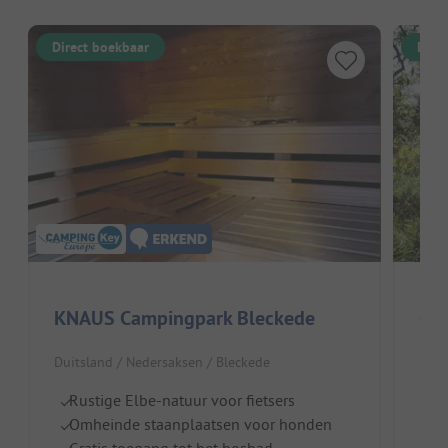
Direct boekbaar
Dire
KNAUS Campingpark Bleckede
Cam
Duitsland / Nedersaksen / Bleckede
Duit
Rustige Elbe-natuur voor fietsers
Di
Omheinde staanplaatsen voor honden
Id
Gratis toegang tot het bosbad
F