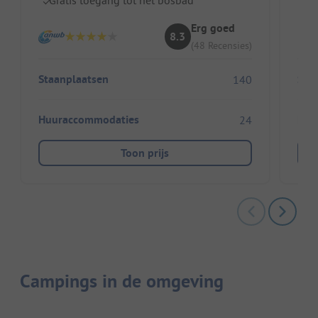
Erg goed
8.3
(48 Recensies)
Staanplaatsen
Sta
140
Huuraccommodaties
Huu
24
Toon prijs
Campings in de omgeving