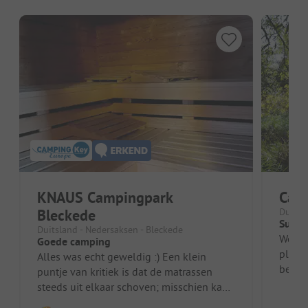
KNAUS Campingpark
Camp
Bleckede
Duitsl
Super
Duitsland - Nedersaksen - Bleckede
We wa
Goede camping
plek,
Alles was echt geweldig :) Een klein
beheer
puntje van kritiek is dat de matrassen
plek e
steeds uit elkaar schoven; misschien kan
daar een oplossing voor gevonde...