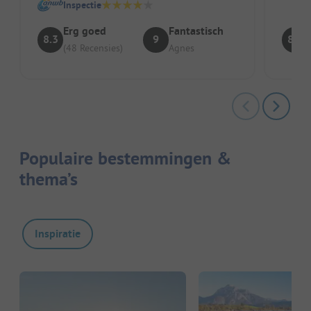
Inspectie
Erg goed
Fantastisch
8.3
9
8.4
(48 Recensies)
Agnes
Populaire bestemmingen &
thema’s
Inspiratie