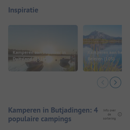
Inspiratie
Kamperen aan het meer in
Kamperen aan het me
Duitsland
(551)
Beieren
(105)
Kamperen in Butjadingen: 4
Info over
de
populaire campings
sortering