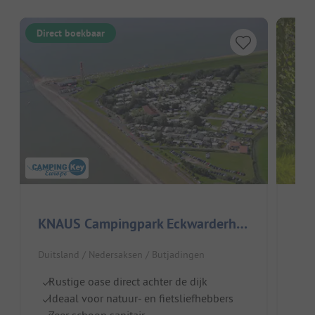
Direct boekbaar
KNAUS Campingpark Eckwarderhörne
Reg
Duitsland / Nedersaksen / Butjadingen
Duit
Rustige oase direct achter de dijk
D
Ideaal voor natuur- en fietsliefhebbers
I
Zeer schoon sanitair
H