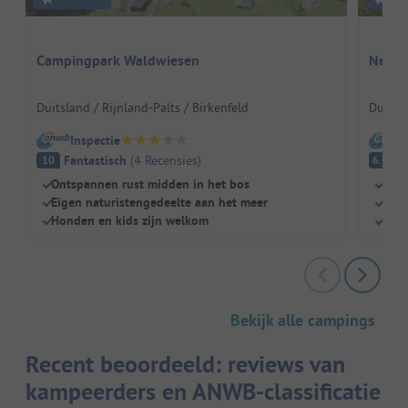
Campingpark Waldwiesen
Neptu
Duitsland / Rijnland-Palts / Birkenfeld
Duitsl
Inspectie
I
Fantastisch
(
4
Recensies
)
A
10
6.4
Ontspannen rust midden in het bos
FKK-
Eigen naturistengedeelte aan het meer
Wate
Honden en kids zijn welkom
Dire
Bekijk alle campings
Recent beoordeeld: reviews van
kampeerders en ANWB-classificatie