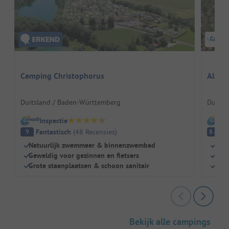
Camping Christophorus
Alfsee
Duitsland / Baden-Württemberg
Duitsl
Inspectie
I
Fantastisch
(
48
Recensies
)
E
9
8.4
Natuurlijk zwemmeer & binnenzwembad
Acti
Geweldig voor gezinnen en fietsers
Wate
Grote staanplaatsen & schoon sanitair
Gew
Bekijk alle campings