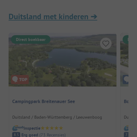
Duitsland met kinderen
➔
Direct boekbaar
Dire
Campingpark Breitenauer See
Bookni
Duitsland / Baden-Württemberg / Leeuwenboog
Duitsl
Inspectie
I
Erg goed
(
73
Recensies
)
G
8.5
7.9