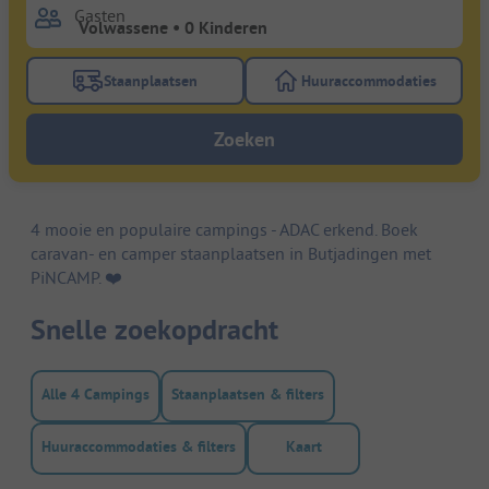
Gasten
Staanplaatsen
Huuraccommodaties
Gebruik de filterknop staanplaatsen om te zoeken na
Gebruik de filterk
Zoeken
4 mooie en populaire campings - ADAC erkend. Boek
caravan- en camper staanplaatsen in Butjadingen met
PiNCAMP. ❤️️
Snelle zoekopdracht
Alle 4 Campings
Staanplaatsen & filters
Huuraccommodaties & filters
Kaart