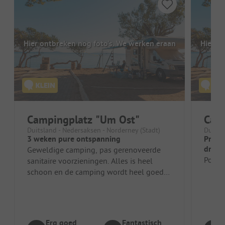
Hier ontbreken nog foto's. We werken eraan
Hier o
Campingplatz "Um Ost"
Camp
Duitsland - Nedersaksen - Norderney (Stadt)
Duitsl
3 weken pure ontspanning
Pracht
drukt
Geweldige camping, pas gerenoveerde
vrien
Positi
sanitaire voorzieningen. Alles is heel
sanita
schoon en de camping wordt heel goed
beheerd. Je voelt je hier meteen thui...
Erg goed
Fantastisch