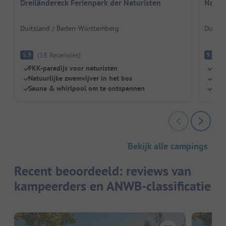
Dreiländereck Ferienpark der Naturisten
Natur
Duitsland / Baden-Württemberg
Duitsl
(
18
Recensies
)
Fa
5.9
9.7
FKK-paradijs voor naturisten
Dich
Natuurlijke zwemvijver in het bos
Kind
Sauna & whirlpool om te ontspannen
Rest
Bekijk alle campings
Recent beoordeeld: reviews van
kampeerders en ANWB-classificatie