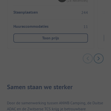
(28 Recensies)
Staanplaatsen
Sta
244
Huuraccommodaties
Huu
11
Toon prijs
Samen staan we sterker
Door de samenwerking tussen ANWB Camping, de Duitse
ADAC en de Zwitserse TCS krijg je betrouwbare