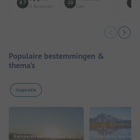
8.7
10
8
(3 Recensies)
Gabi
Populaire bestemmingen &
thema’s
Inspiratie
Kamperen aan het meer in
Kamperen aan het me