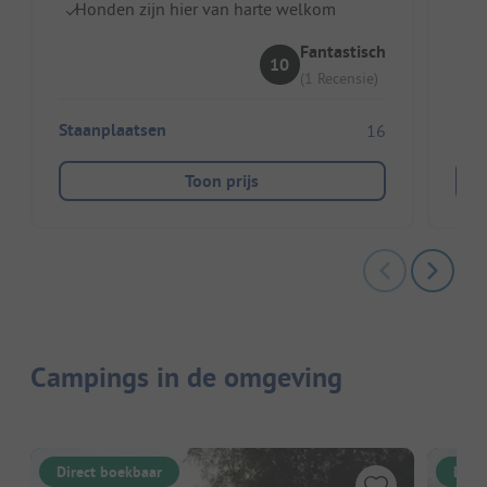
Honden zijn hier van harte welkom
st
Au
Fantastisch
10
(1 Recensie)
Staanplaatsen
16
Toon prijs
Campings in de omgeving
Direct boekbaar
Dire