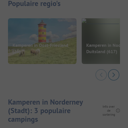
Populaire regio's
Kamperen in Oost-Friesland
Kamperen in Noord-
(25)
Duitsland
(617)
Kamperen in Norderney
Info over
(Stadt): 3 populaire
de
sortering
campings