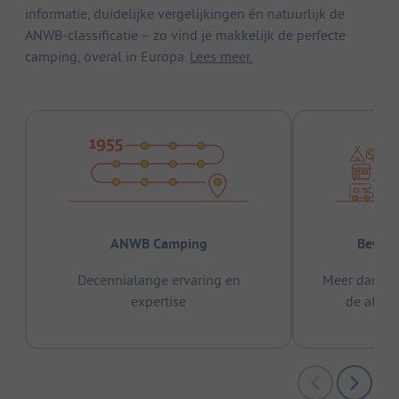
informatie, duidelijke vergelijkingen én natuurlijk de
ANWB-classificatie – zo vind je makkelijk de perfecte
camping, overal in Europa.
Lees meer.
ANWB Camping
Bewez
Decennialange ervaring en
Meer dan 15
expertise
de afge