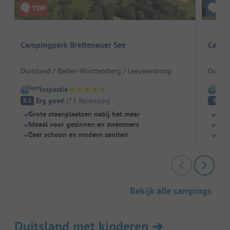
Campingpark Breitenauer See
Campi
Duitsland / Baden-Württemberg / Leeuwenboog
Duitsl
Inspectie
I
Erg goed
(
73
Recensies
)
Fa
8.5
9
Grote staanplaatsen nabij het meer
Nat
Ideaal voor gezinnen en zwemmers
Gewe
Zeer schoon en modern sanitair
Grot
Bekijk alle campings
Duitsland met kinderen
➔