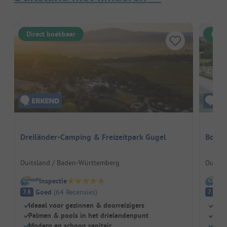
Direct boekbaar
Dire
Dreiländer-Camping & Freizeitpark Gugel
Bookni
Duitsland / Baden-Württemberg
Duitsl
Inspectie
I
Goed
(
64
Recensies
)
G
7.8
7.9
Ideaal voor gezinnen & doorreizigers
Droo
Palmen & pools in het drielandenpunt
Spee
Modern en schoon sanitair
Hond