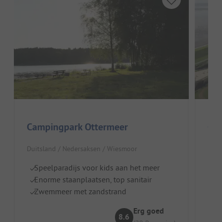
Campingpark Ottermeer
Ca
Duitsland / Nedersaksen / Wiesmoor
Duit
Speelparadijs voor kids aan het meer
R
Enorme staanplaatsen, top sanitair
I
Zwemmeer met zandstrand
To
Erg goed
8.6