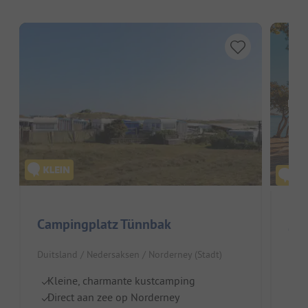
Hier
Campingplatz Tünnbak
Cam
Duitsland / Nedersaksen / Norderney (Stadt)
Duit
Kleine, charmante kustcamping
N
Direct aan zee op Norderney
H