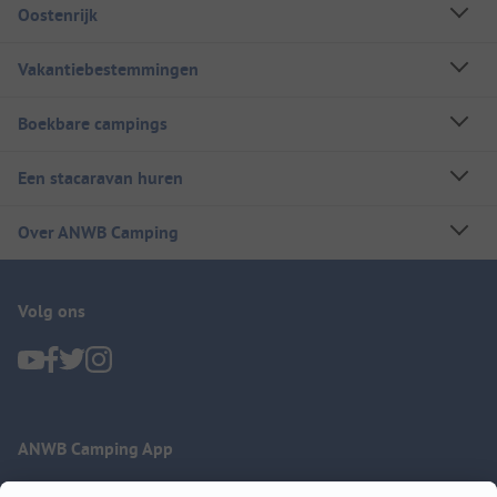
Oostenrijk
Vakantiebestemmingen
Boekbare campings
Een stacaravan huren
Over ANWB Camping
Volg ons
ANWB Camping App