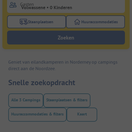
Gasten
Staanplaatsen
Huuraccommodaties
Gebruik de filterknop staanplaatsen om te zoeken na
Gebruik de filterk
Zoeken
Geniet van eilandkamperen in Norderney op campings
direct aan de Noordzee.
Snelle zoekopdracht
Alle 3 Campings
Staanplaatsen & filters
Huuraccommodaties & filters
Kaart