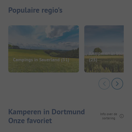
Populaire regio's
Kamperen in Münste
Campings in Sauerland
(31)
(25)
Kamperen in Dortmund
Info over de
Onze favoriet
sortering