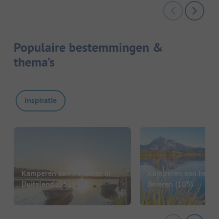
Populaire bestemmingen &
thema’s
Inspiratie
Kamperen aan het meer in
Kamperen aan het me
Duitsland
(551)
Beieren
(105)