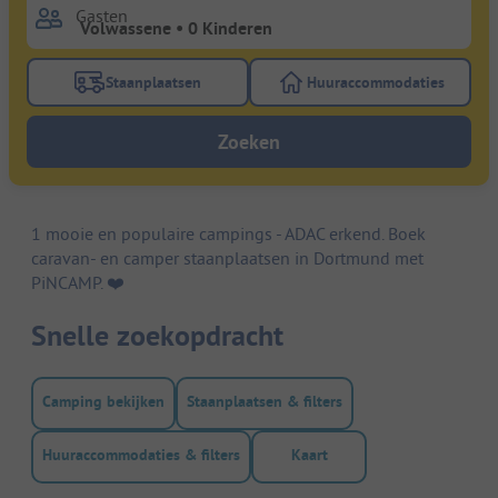
Gasten
Staanplaatsen
Huuraccommodaties
Gebruik de filterknop staanplaatsen om te zoeken na
Gebruik de filterk
Zoeken
1 mooie en populaire campings - ADAC erkend. Boek
caravan- en camper staanplaatsen in Dortmund met
PiNCAMP. ❤️️
Snelle zoekopdracht
Camping bekijken
Staanplaatsen & filters
Huuraccommodaties & filters
Kaart