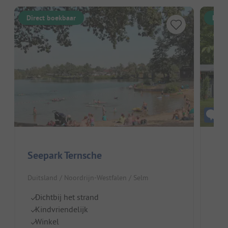
Direct boekbaar
Dire
Seepark Ternsche
Duitsland / Noordrijn-Westfalen / Selm
Duit
Dichtbij het strand
Di
Kindvriendelijk
Pe
Winkel
S