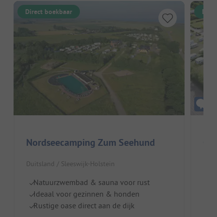
Direct boekbaar
Dire
Nordseecamping Zum Seehund
Cam
Duitsland / Sleeswijk-Holstein
Duit
Natuurzwembad & sauna voor rust
Gr
Ideaal voor gezinnen & honden
Z
Rustige oase direct aan de dijk
I