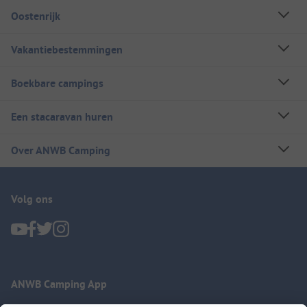
Oostenrijk
Vakantiebestemmingen
Boekbare campings
Een stacaravan huren
Over ANWB Camping
Volg ons
ANWB Camping App