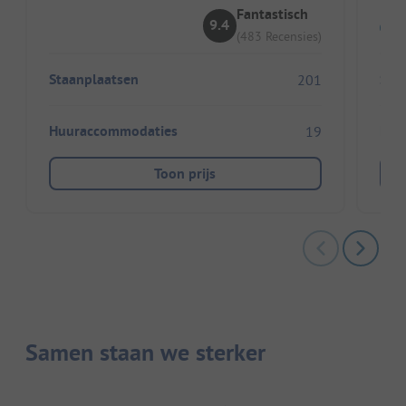
Fantastisch
9.4
(483 Recensies)
Staanplaatsen
Sta
201
Huuraccommodaties
Huu
19
Toon prijs
Samen staan we sterker