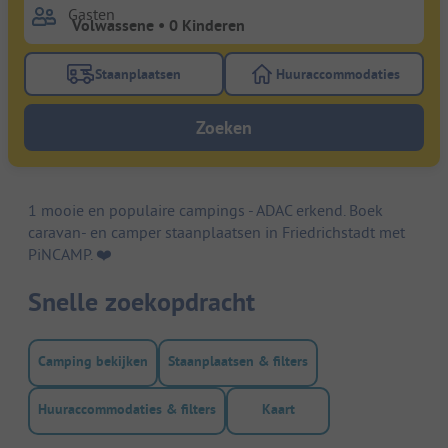
Gasten
Staanplaatsen
Huuraccommodaties
Gebruik de filterknop staanplaatsen om te zoeken na
Gebruik de filterk
Zoeken
1 mooie en populaire campings - ADAC erkend. Boek
caravan- en camper staanplaatsen in Friedrichstadt met
PiNCAMP. ❤️️
Snelle zoekopdracht
Camping bekijken
Staanplaatsen & filters
Huuraccommodaties & filters
Kaart