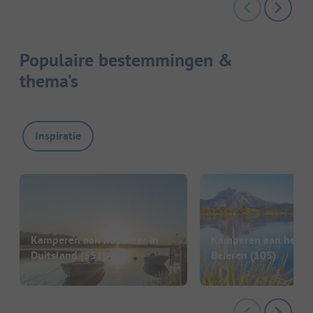
Populaire bestemmingen &
thema’s
Inspiratie
Kamperen aan het meer in
Kamperen aan het me
Duitsland
(551)
Beieren
(105)