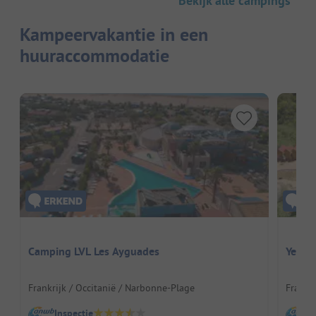
Bekijk alle campings
Kampeervakantie in een
huuraccommodatie
Camping LVL Les Ayguades
Yello
Frankrijk / Occitanië / Narbonne-Plage
Frankri
Inspectie
I