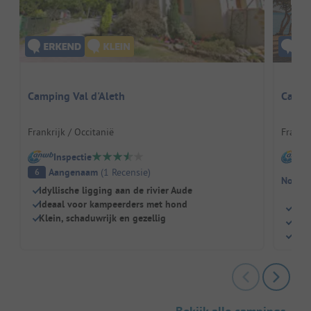
Hier
Camping Val d'Aleth
Campi
Frankrijk / Occitanië
Frankri
Inspectie
I
Aangenaam
(
1
Recensie
)
6
Nog ge
Idyllische ligging aan de rivier Aude
Ideaal voor kampeerders met hond
Rust
Klein, schaduwrijk en gezellig
Knus
Hond