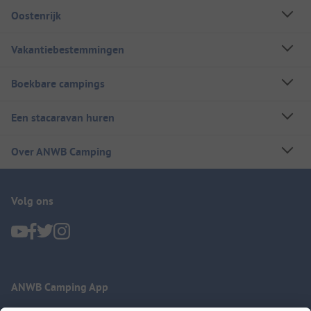
Oostenrijk
Vakantiebestemmingen
Boekbare campings
Een stacaravan huren
Over ANWB Camping
Volg ons
ANWB Camping App