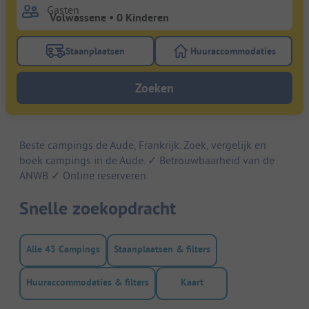
Gasten
Staanplaatsen
Huuraccommodaties
Gebruik de filterknop staanplaatsen om te zoeken na
Gebruik de filterk
Zoeken
Beste campings de Aude, Frankrijk. Zoek, vergelijk en
boek campings in de Aude. ✓ Betrouwbaarheid van de
ANWB ✓ Online reserveren
Snelle zoekopdracht
Alle 43 Campings
Staanplaatsen & filters
Huuraccommodaties & filters
Kaart