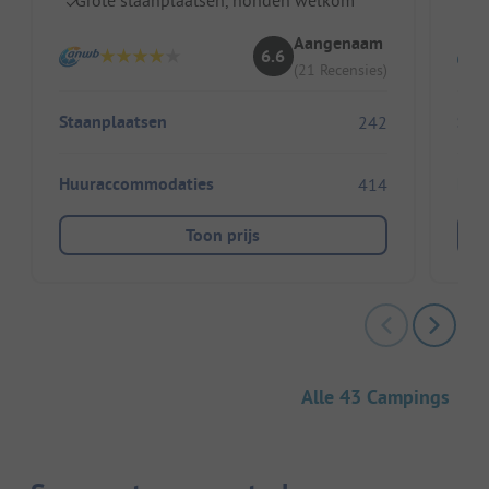
Aangenaam
6.6
(21 Recensies)
Staanplaatsen
Sta
242
Huuraccommodaties
Huu
414
Toon prijs
Alle 43 Campings