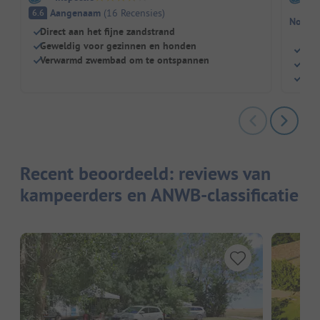
Aangenaam
(
16
Recensies
)
6.6
Nog ge
Direct aan het fijne zandstrand
Geweldig voor gezinnen en honden
Zwe
Verwarmd zwembad om te ontspannen
Kind
Rest
Recent beoordeeld: reviews van
kampeerders en ANWB-classificatie