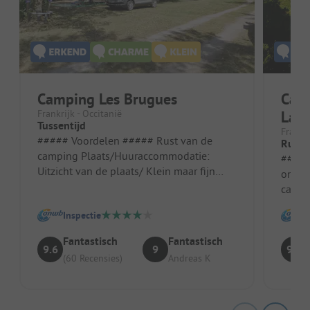
Camping Les Brugues
Cam
Frankrijk - Occitanië
Laur
Tussentijd
Frankri
##### Voordelen ##### Rust van de
Rustg
camping Plaats/Huuraccommodatie:
##### Vo
Uitzicht van de plaats/ Klein maar fijn
ontva
sanitair ##### Nadelen #####
campi
Verlichtin...
gesto
Inspectie
geslap
Fantastisch
Fantastisch
9.6
9
9.1
(60 Recensies)
Andreas K