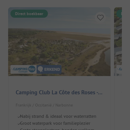
Direct boekbaar
Dire
Camping Club La Côte des Roses - MS Vacances
Frankrijk / Occitanië / Narbonne
Fran
Nabij strand & ideaal voor waterratten
Ge
Groot waterpark voor familieplezier
Z
Grote staanplaatsen, honden welkom
I