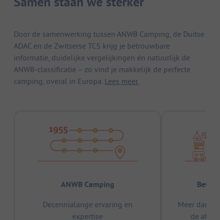
Samen staan we sterker
Door de samenwerking tussen ANWB Camping, de Duitse
ADAC en de Zwitserse TCS krijg je betrouwbare
informatie, duidelijke vergelijkingen én natuurlijk de
ANWB-classificatie – zo vind je makkelijk de perfecte
camping, overal in Europa.
Lees meer.
ANWB Camping
Bewez
Decennialange ervaring en
Meer dan 15
expertise
de afge