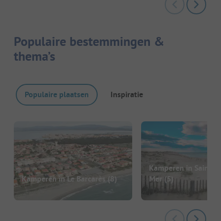
Populaire bestemmingen &
thema’s
Populaire plaatsen
Inspiratie
Kamperen in Sainte-
Kamperen in Le Barcarès
(8)
Mer
(5)