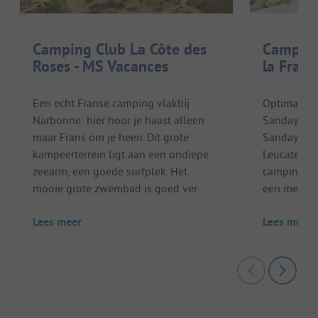
Camping Club La Côte des
Campin
Roses - MS Vacances
la Franq
Een echt Franse camping vlakbij
Optimaal o
Narbonne: hier hoor je haast alleen
Sandaya Do
maar Frans om je heen. Dit grote
Sandaya Do
kampeerterrein ligt aan een ondiepe
Leucate in 
zeearm, een goede surfplek. Het
camping di
mooie grote zwembad is goed ver...
een meer lig
Lees meer
Lees meer