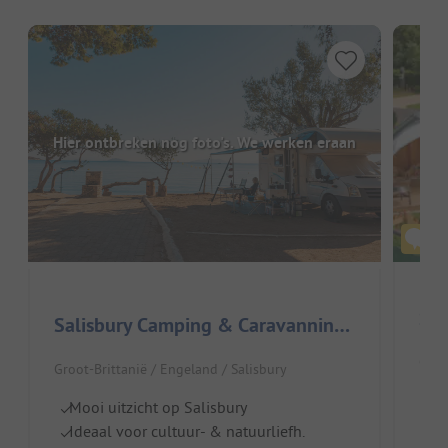
Hier ontbreken nog foto's. We werken eraan
St
Salisbury Camping & Caravanning Club
Groo
Groot-Brittanië / Engeland / Salisbury
R
Mooi uitzicht op Salisbury
H
Ideaal voor cultuur- & natuurliefh.
G