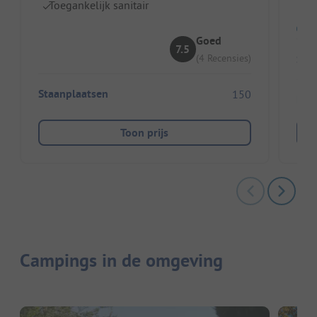
Toegankelijk sanitair
Goed
7.5
Sta
(4 Recensies)
Staanplaatsen
150
Huu
Toon prijs
Campings in de omgeving