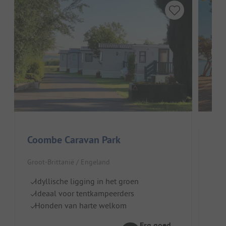
Hier
Coombe Caravan Park
Mor
Groot-Brittanië / Engeland
In
Idyllische ligging in het groen
Ideaal voor tentkampeerders
Honden van harte welkom
Erg goed