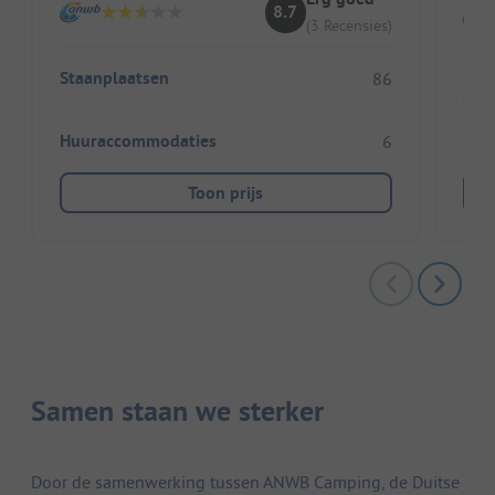
8.7
(3 Recensies)
Staanplaatsen
86
Sta
Huuraccommodaties
6
Toon prijs
Samen staan we sterker
Door de samenwerking tussen ANWB Camping, de Duitse