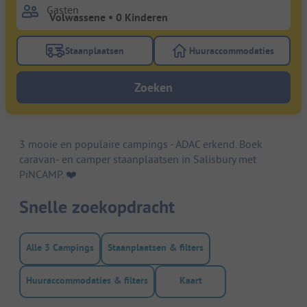
Gasten
Staanplaatsen
Huuraccommodaties
Gebruik de filterknop staanplaatsen om te zoeken na
Gebruik de filterk
Zoeken
3 mooie en populaire campings - ADAC erkend. Boek
caravan- en camper staanplaatsen in Salisbury met
PiNCAMP. ❤️️
Snelle zoekopdracht
Alle 3 Campings
Staanplaatsen & filters
Huuraccommodaties & filters
Kaart