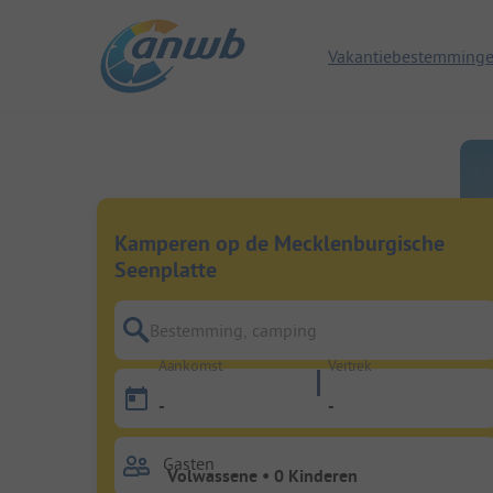
Vakantiebestemming
Kamperen op de Mecklenburgische
Seenplatte
Bestemming, camping
Aankomst
Vertrek
-
-
Gasten