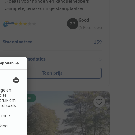
Ideaal voor honden en kanoliefhebbers
Simpele, terrasvormige staanplaatsen
Goed
7.2
(6 Recensies)
Staanplaatsen
139
Huuraccommodaties
5
Toon prijs
Direct boekbaar