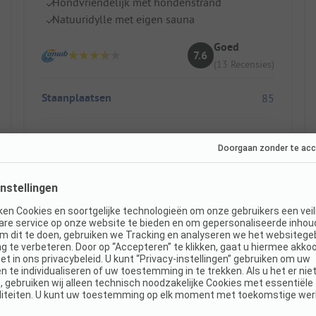
Hondvriendelijk met hondenstrand
Natuuridylle met eigen sauna
Goed
7.6
(13 Recensies)
Staanplaatsen
85
Huuraccommodaties
4
Toon prijs
Direct boekbaar