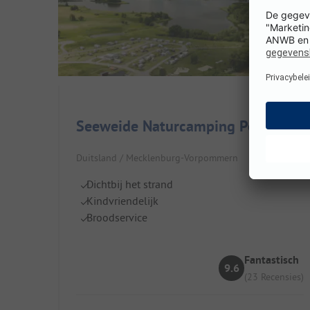
Seeweide Naturcamping Penzlin
Duitsland / Mecklenburg-Vorpommern
Dichtbij het strand
Kindvriendelijk
Broodservice
Fantastisch
9.6
(23 Recensies)