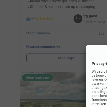
Ideaal voor actieve gezinnen & honden
Klimbos & kanocentrum op de camping
Erg goed
8.4
(239 Recensies)
Staanplaatsen
305
Huuraccommodaties
110
Toon prijs
Direct boekbaar