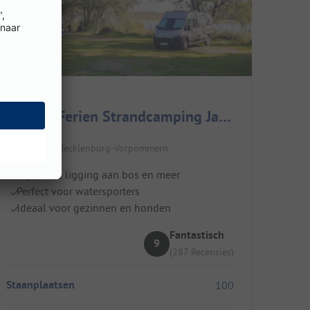
Genuss-Ferien Strandcamping Jabeler See
Duitsland / Mecklenburg-Vorpommern
Idyllische ligging aan bos en meer
Perfect voor watersporters
Ideaal voor gezinnen en honden
Fantastisch
9
(287 Recensies)
Staanplaatsen
100