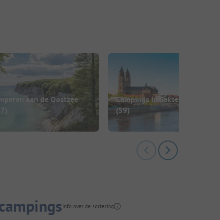
mperen aan de Oostzee
Campings in Saksen-Anhalt
57)
(59)
 campings
Info over de sortering