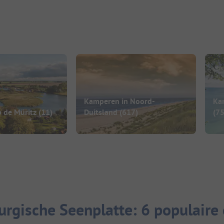
Kamperen in Noord-
Ka
 de Müritz
(11)
Duitsland
(617)
(7
rgische Seenplatte: 6 populaire