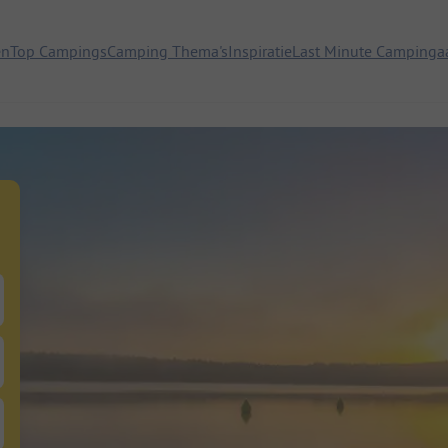
en
Top Campings
Camping Thema's
Inspiratie
Last Minute Campinga