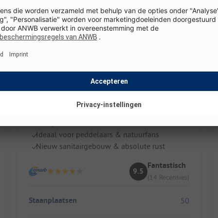
FKK Campingplatz am Rätzsee
Duitsland / Mecklenburg-Vorpommern / Wustrow
Ontspannen FKK midden in de natuur
Ideaal voor peddelaars & natuurfans
Nieuw sanitairgebouw & absolute rust
Fantastisch
9.5
(14 Recensies)
Staanplaatsen
50