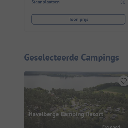
Staanplaatsen
80
Toon prijs
Geselecteerde Campings
Havelberge Camping Resort
Erg goed