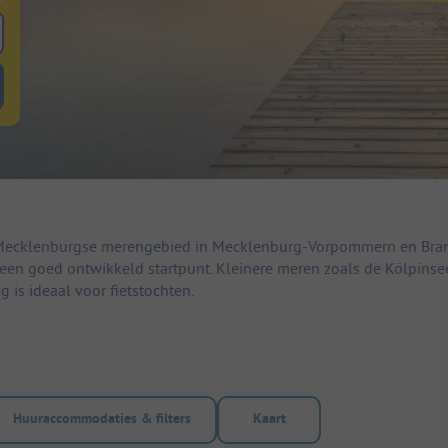
 zoeken naar staanplaatsen
lterknop huuraccommodaties om te zoeken naar huuraccommodaties
t Mecklenburgse merengebied in Mecklenburg-Vorpommern en Brand
is een goed ontwikkeld startpunt. Kleinere meren zoals de Kölpi
 is ideaal voor fietstochten.
Huuraccommodaties & filters
Kaart