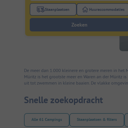
Staanplaatsen
Huuraccommodaties
Gebruik de filterknop staanplaatsen om te
Gebruik de fi
Zoeken
De meer dan 1.000 kleinere en grotere meren in he
Müritz is het grootste meer en Waren an der Müritz 
uit tot zwemmen in kleine baaien. De vlakke omgeving
Snelle zoekopdracht
Alle 61 Campings
Staanplaatsen & filters