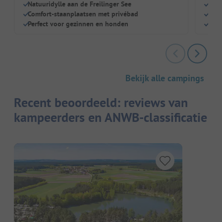
Natuuridylle aan de Freilinger See
Gew
Comfort-staanplaatsen met privébad
Eig
Perfect voor gezinnen en honden
Park
Bekijk alle campings
Recent beoordeeld: reviews van
kampeerders en ANWB-classificatie