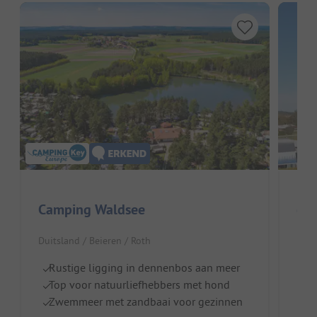
Camping Waldsee
Duitsland / Beieren / Roth
Duit
Rustige ligging in dennenbos aan meer
D
Top voor natuurliefhebbers met hond
Id
Zwemmeer met zandbaai voor gezinnen
H