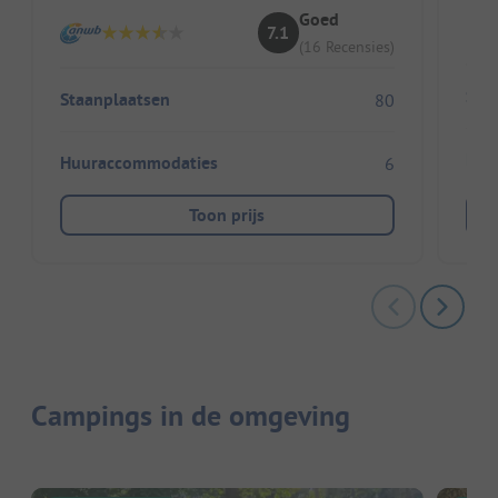
Goed
7.1
(16 Recensies)
Sta
Staanplaatsen
80
Huu
Huuraccommodaties
6
Toon prijs
Campings in de omgeving