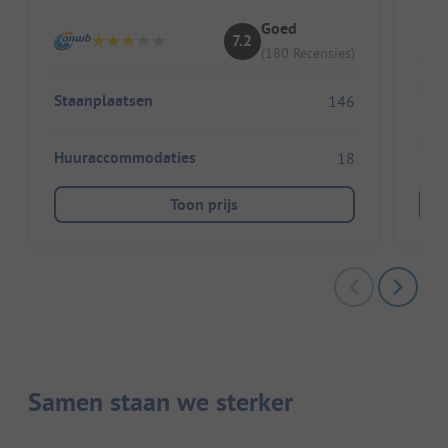
Goed
7.2
(180 Recensies)
Sta
Staanplaatsen
146
Huu
Huuraccommodaties
18
Toon prijs
Samen staan we sterker