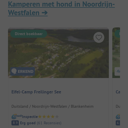
Kamperen met hond in Noordrijn-
Westfalen
➔
Direct boekbaar
Dire
Eifel-Camp Freilinger See
Campi
Duitsland / Noordrijn-Westfalen / Blankenheim
Duitsl
Inspectie
I
Erg goed
(
61
Recensies
)
A
8.9
6.7