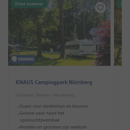
Direct boekbaar
Dire
KNAUS Campingpark Nürnberg
Azu
Duitsland / Beieren / Neurenberg
Aa
Super voor stedentrips en beurzen
L
Groene oase naast het
K
openluchtzwembad
Honden en gezinnen zijn welkom