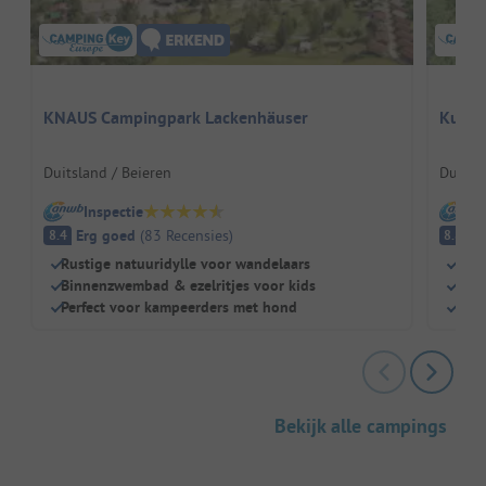
KNAUS Campingpark Lackenhäuser
Kurca
Duitsland / Beieren
Duitsl
Inspectie
I
Erg goed
(
83
Recensies
)
E
8.4
8.8
Rustige natuuridylle voor wandelaars
Eige
Binnenzwembad & ezelritjes voor kids
Idea
Perfect voor kampeerders met hond
Natu
Bekijk alle campings