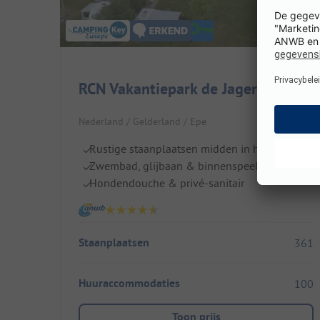
RCN Vakantiepark de Jagerstee
Nederland / Gelderland / Epe
Rustige staanplaatsen midden in het bos
Zwembad, glijbaan & binnenspeeltuin
Hondendouche & privé-sanitair
Staanplaatsen
361
Huuraccommodaties
100
Toon prijs