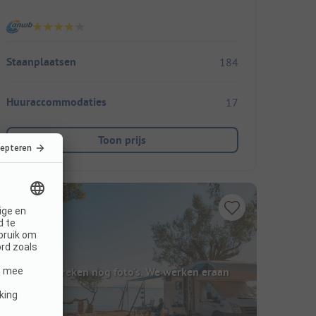
Staanplaatsen
184
Huuraccommodaties
17
Toon prijs
Hier ontbreken nog foto's. We werken eraan