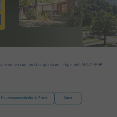
 zoeken naar staanplaatsen
lterknop huuraccommodaties om te zoeken naar huuraccommodaties
aravan- en camper staanplaatsen in Epe met PiNCAMP. ❤️️
Huuraccommodaties & filters
Kaart