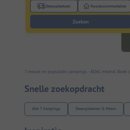
Staanplaatsen
Huuraccommodaties
Gebruik de filterknop staanplaatsen om te
Gebruik de fi
Zoeken
7 mooie en populaire campings - ADAC erkend. Boek c
Snelle zoekopdracht
Alle 7 Campings
Staanplaatsen & filters