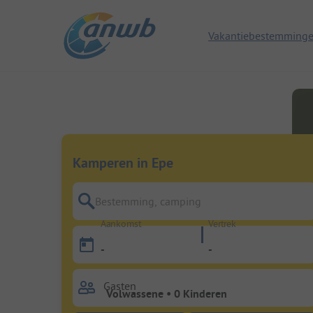
Vakantiebestemming
Kamperen in Epe
Bestemming, camping
Aankomst
Vertrek
-
-
Gasten