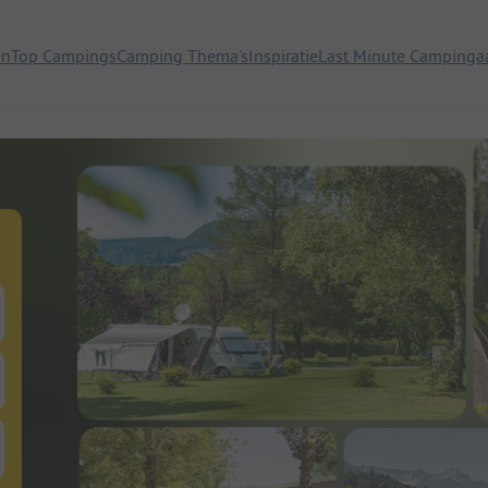
en
Top Campings
Camping Thema's
Inspiratie
Last Minute Campinga