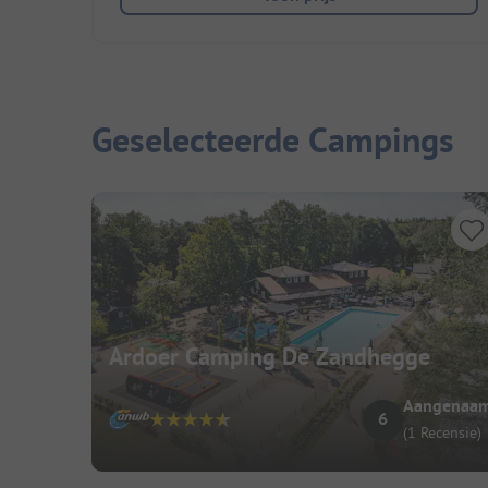
Geselecteerde Campings
Ardoer Camping De Zandhegge
Aangenaa
6
(1 Recensie)