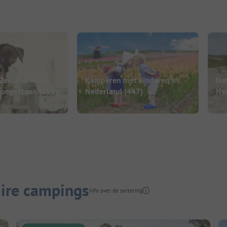
 Zeeland waar
Kamperen met kinderen in
Na
toegestaan
(153)
Nederland
(447)
Ne
aire campings
Info over de sortering