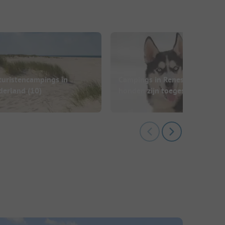
turistencampings in
Campings in Renesse waar
derland
(10)
honden zijn toegestaan
(4)