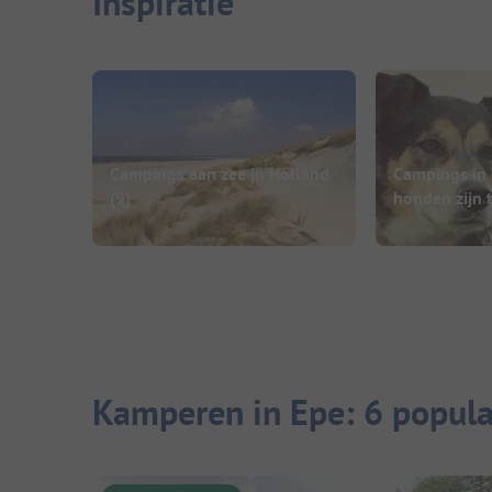
Inspiratie
Campings aan zee in Holland
Campings in
(9)
honden zijn 
Kamperen in Epe: 6 popul