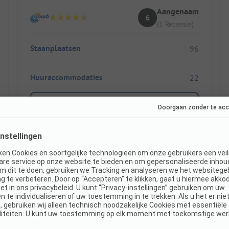
Aangenaam
6
(1 Recensie)
Staanplaatsen
96
Huuraccommodaties
22
Toon prijs