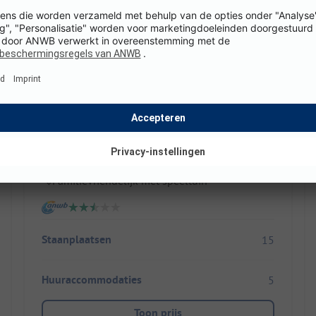
Camping Mennorode
Nederland / Gelderland
Heerlijk rustige oase in het groen
Je hond is hier van harte welkom
Familievriendelijk met speeltuin
Staanplaatsen
15
Huuraccommodaties
5
Toon prijs