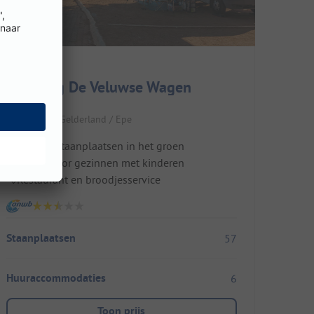
Camping De Veluwse Wagen
Nederland / Gelderland / Epe
Rustige staanplaatsen in het groen
Ideaal voor gezinnen met kinderen
Restaurant en broodjesservice
Staanplaatsen
57
Huuraccommodaties
6
Toon prijs