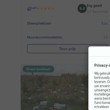
Erg goed
8.8
(13 Recensies)
Staanplaatsen
316
Huuraccommodaties
12
Toon prijs
Direct boekbaar