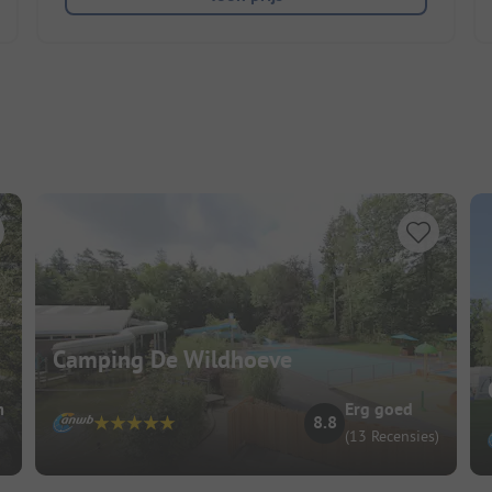
Camping De Wildhoeve
m
Erg goed
8.8
(13 Recensies)