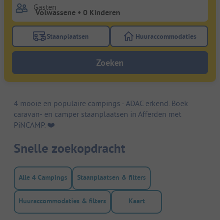
Gasten
Staanplaatsen
Huuraccommodaties
Gebruik de filterknop staanplaatsen om te zoeken na
Gebruik de filterk
Zoeken
4 mooie en populaire campings - ADAC erkend. Boek
caravan- en camper staanplaatsen in Afferden met
PiNCAMP. ❤️️
Snelle zoekopdracht
Alle 4 Campings
Staanplaatsen & filters
Huuraccommodaties & filters
Kaart