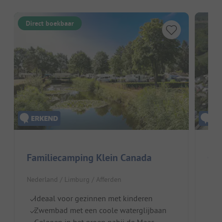
Direct boekbaar
Familiecamping Klein Canada
Ca
Nederland / Limburg / Afferden
Nede
Ideaal voor gezinnen met kinderen
R
Zwembad met een coole waterglijbaan
V
Gelegen in het groen nabij de Maas
B