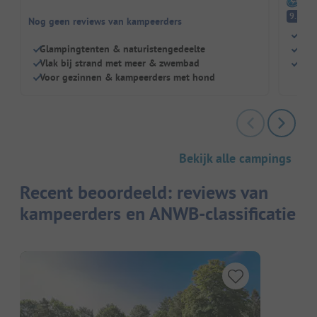
I
Fa
9.3
Nog geen reviews van kampeerders
Dich
Glampingtenten & naturistengedeelte
Zwe
Vlak bij strand met meer & zwembad
Kind
Voor gezinnen & kampeerders met hond
Bekijk alle campings
Recent beoordeeld: reviews van
kampeerders en ANWB-classificatie