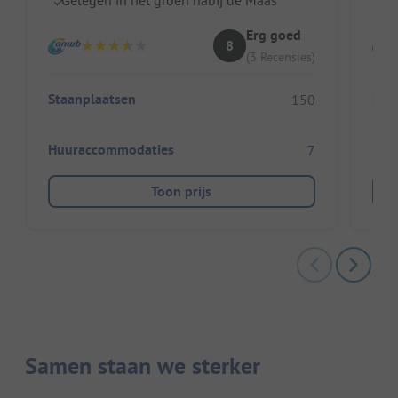
Erg goed
8
(3 Recensies)
Staanplaatsen
Sta
150
Huuraccommodaties
Huu
7
Toon prijs
Samen staan we sterker