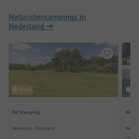
Naturistencampings in
Nederland
➔
De Glamping
Naturi
Nederland / Flevoland
Nederl