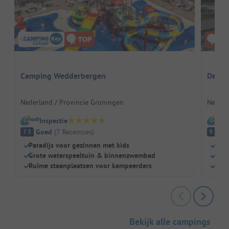
Camping Wedderbergen
De Tw
Nederland / Provincie Groningen
Nederl
Inspectie
I
Goed
(
7
Recensies
)
Fa
7.3
9.1
Paradijs voor gezinnen met kids
Idea
Grote waterspeeltuin & binnenzwembad
Gew
Ruime staanplaatsen voor kampeerders
Ruim
Bekijk alle campings