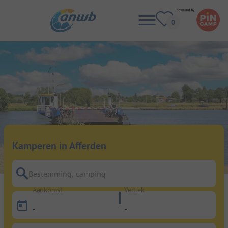
Kamperen in Afferden
Bestemming, camping
Aankomst
Vertrek
-
-