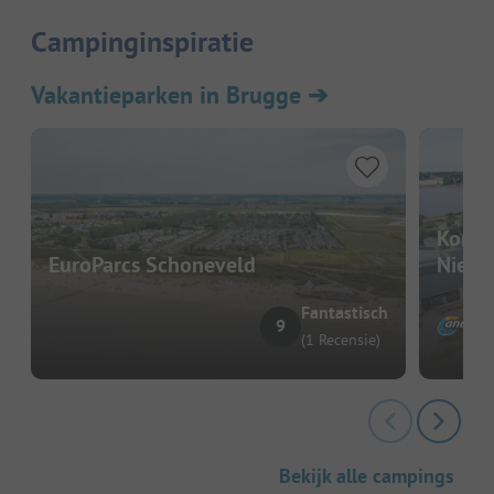
Campinginspiratie
Vakantieparken in Brugge
➔
Kompa
EuroParcs Schoneveld
Nieuw
Fantastisch
9
(1 Recensie)
Bekijk alle campings