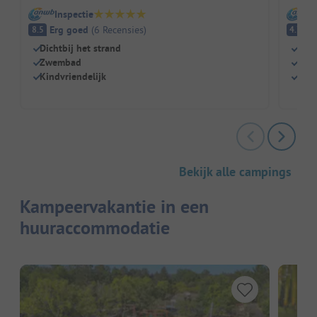
Inspectie
I
Erg goed
(
6
Recensies
)
(
8.5
4.7
Dichtbij het strand
Zwe
Zwembad
Kind
Kindvriendelijk
Rest
Bekijk alle campings
Kampeervakantie in een
huuraccommodatie