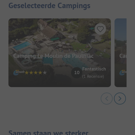
Geselecteerde Campings
Camping Le Moulin de Paulhiac
Campi
Fantastisch
10
(1 Recensie)
Samen staan we sterker