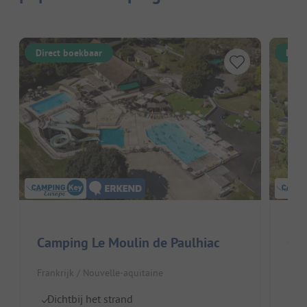
Direct boekbaar
Dire
Camping Le Moulin de Paulhiac
Cam
Frankrijk / Nouvelle-aquitaine
Fran
Dichtbij het strand
Z