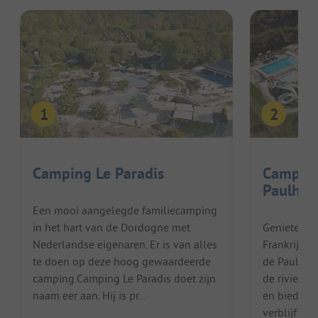
Camping Le Paradis
Camping
Paulhia
Een mooi aangelegde familiecamping
in het hart van de Dordogne met
Genieten i
Nederlandse eigenaren. Er is van alles
Frankrijk 
te doen op deze hoog gewaardeerde
de Paulhiac
camping.Camping Le Paradis doet zijn
de riviere
naam eer aan. Hij is pr...
en biedt ee
verblijf aa