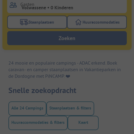
Gasten
Staanplaatsen
Huuraccommodaties
Gebruik de filterknop staanplaatsen om te zoeken na
Gebruik de filterk
Zoeken
24 mooie en populaire campings - ADAC erkend. Boek
caravan- en camper staanplaatsen in Vakantieparken in
de Dordogne met PiNCAMP. ❤️️
Snelle zoekopdracht
Alle 24 Campings
Staanplaatsen & filters
Huuraccommodaties & filters
Kaart