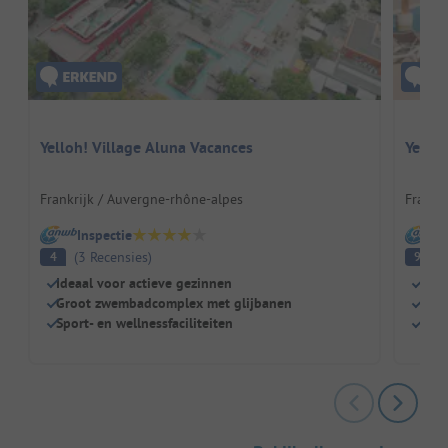
Yelloh! Village Aluna Vacances
Yelloh
Frankrijk / Auvergne-rhône-alpes
Frankr
Inspectie
I
(
3
Recensies
)
Fa
4
9
Ideaal voor actieve gezinnen
Dire
Groot zwembadcomplex met glijbanen
Gro
Sport- en wellnessfaciliteiten
Idea