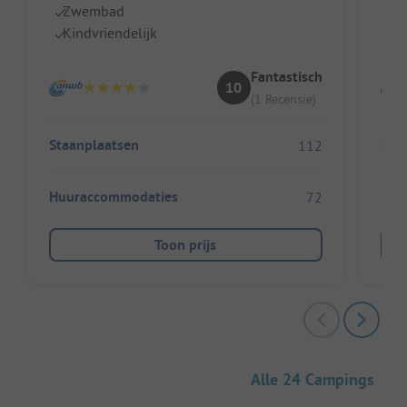
Zwembad
Ki
Kindvriendelijk
R
Fantastisch
10
(1 Recensie)
Staanplaatsen
Sta
112
Huuraccommodaties
Huu
72
Toon prijs
Alle 24 Campings