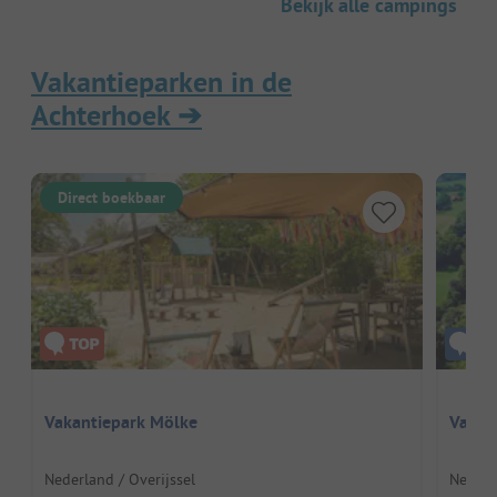
Bekijk alle campings
Vakantieparken in de
Achterhoek
➔
Direct boekbaar
Vakantiepark Mölke
Vakan
Nederland / Overijssel
Nederl