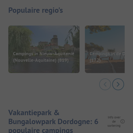
Populaire regio's
Campings in Nieuw-Aquitanië
Campings in de Dor
(Nouvelle-Aquitaine)
(819)
(172)
Vakantiepark &
Info over
Bungalowpark Dordogne: 6
de
sortering
populaire campings