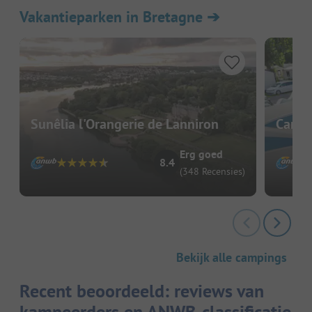
Vakantieparken in Bretagne
➔
Sunêlia l'Orangerie de Lanniron
Campi
Erg goed
8.4
(348 Recensies)
Bekijk alle campings
Recent beoordeeld: reviews van