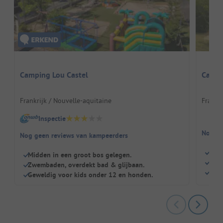
Camping Lou Castel
Campin
Frankrijk / Nouvelle-aquitaine
Frankri
Inspectie
Nog ge
Nog geen reviews van kampeerders
Zwe
Midden in een groot bos gelegen.
Kind
Zwembaden, overdekt bad & glijbaan.
Rest
Geweldig voor kids onder 12 en honden.