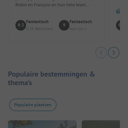
Robin en François en hun hele team
zorgen uitstekend voor hun gasten....
Fantastisch
Fantastisch
9.3
9
9.2
(126 Recensies)
Jean-luc L
Populaire bestemmingen &
thema’s
Populaire plaatsen