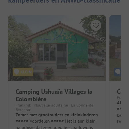
kampeerders en ANWB-classificatie
Camping Ushuaïa Villages la
Camp
Colombière
Frankr
Altij
Frankrijk - Nouvelle-aquitaine - La Conne-de-
##### Vo
Bergerac
Zomer met grootouders en kleinkinderen
ken ik
##### Voordelen ##### Het is een klein
Dordog
paradijsje dat zeer goed beschaduwd is;
was ee