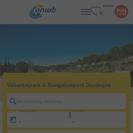
Vakantiepark & Bungalowpark Dordogne
Bestemming, camping
Aankomst
Vertrek
-
-