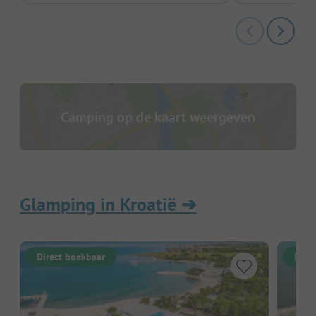
Camping op de kaart weergeven
Glamping in Kroatië
➔
Direct boekbaar
Dire