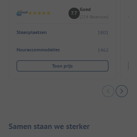
I
Goed
7.7
(224 Recensies)
Staanplaatsen
1801
Sta
Huuraccommodaties
1462
Huu
Toon prijs
Samen staan we sterker