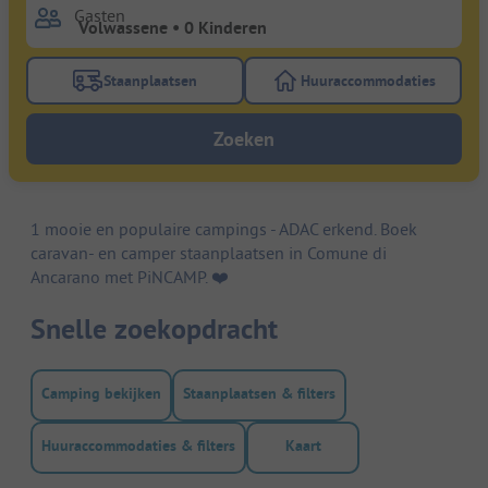
Gasten
Staanplaatsen
Huuraccommodaties
Gebruik de filterknop staanplaatsen om te zoeken na
Gebruik de filterk
Zoeken
1 mooie en populaire campings - ADAC erkend. Boek
caravan- en camper staanplaatsen in Comune di
Ancarano met PiNCAMP. ❤️️
Snelle zoekopdracht
Camping bekijken
Staanplaatsen & filters
Huuraccommodaties & filters
Kaart