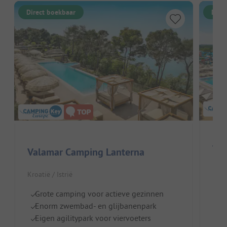
Direct boekbaar
Dire
Val
Valamar Camping Lanterna
Kroa
Kroatië / Istrië
Lu
Grote camping voor actieve gezinnen
Z
Enorm zwembad- en glijbanenpark
E
Eigen agilitypark voor viervoeters