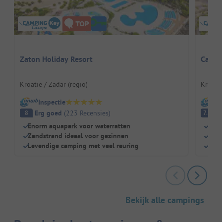
Zaton Holiday Resort
Campi
Kroatië / Zadar (regio)
Kroatië
Inspectie
I
Erg goed
(
223
Recensies
)
G
8
7.3
Enorm aquapark voor waterratten
Bus 
Zandstrand ideaal voor gezinnen
Dire
Levendige camping met veel reuring
Gew
Bekijk alle campings