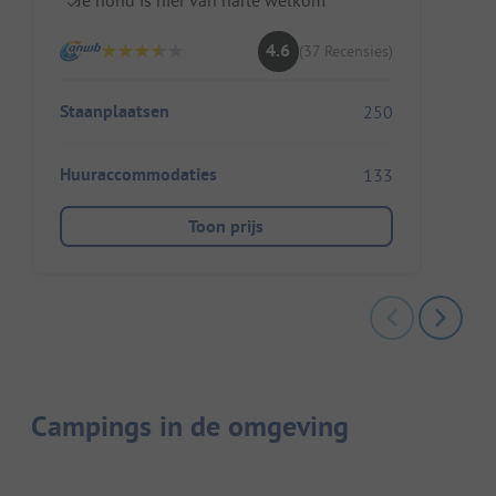
4.6
(37 Recensies)
Staanplaatsen
250
Huuraccommodaties
133
Toon prijs
Campings in de omgeving