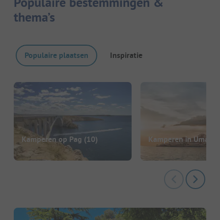
Populaire bestemmingen &
thema’s
Populaire plaatsen
Inspiratie
Kamperen op Pag
(10)
Kamperen in Umag
(