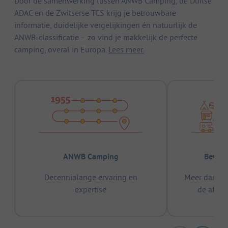
Door de samenwerking tussen ANWB Camping, de Duitse
ADAC en de Zwitserse TCS krijg je betrouwbare
informatie, duidelijke vergelijkingen én natuurlijk de
ANWB-classificatie – zo vind je makkelijk de perfecte
camping, overal in Europa.
Lees meer.
ANWB Camping
Bewez
Decennialange ervaring en
Meer dan 15
expertise
de afge