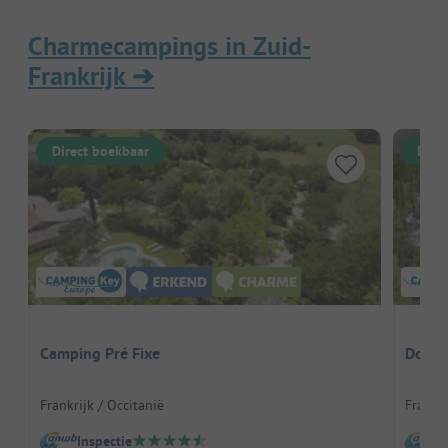
Charmecampings in Zuid-
Frankrijk
➔
Direct boekbaar
Dire
Camping Pré Fixe
Domai
Frankrijk / Occitanië
Frankr
Inspectie
I