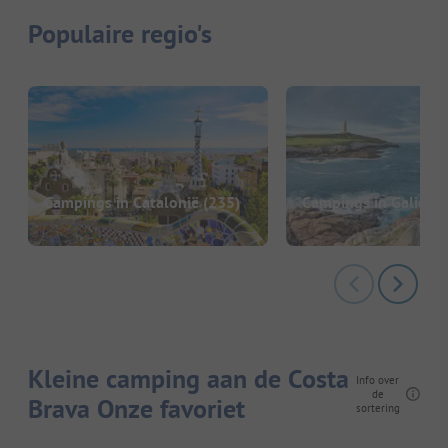
Populaire regio's
Campings in Catalonië
(235)
Campings in Galicië
(
Kleine camping aan de Costa
Info over
de
Brava Onze favoriet
sortering