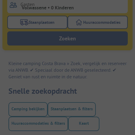
Gasten
Staanplaatsen
Huuraccommodaties
Gebruik de filterknop staanplaatsen om te zoeken na
Gebruik de filterk
Zoeken
Kleine camping Costa Brava » Zoek, vergelijk en reserveer
via ANWB. ✔ Speciaal door de ANWB geselecteerd. ✔
Geniet van rust en ruimte in de natuur.
Snelle zoekopdracht
Camping bekijken
Staanplaatsen & filters
Huuraccommodaties & filters
Kaart