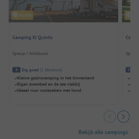
Camping El Quinto
Campi
Spanje / Andalusië
Spanje
Erg goed
(
1
Recensie
)
Fa
8
10
Kleine gezinscamping in het binnenland
Klei
Eigen zwembad en de zee vlakbij
Idea
Ideaal voor rustzoekers met hond
Geze
Bekijk alle campings