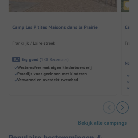
Camp Les P'tites Maisons dans la Prairie
Campi
Frankrijk / Loire-streek
Frankri
Erg goed
(
188
Recensies
)
8.7
Nog ge
Westernsfeer met eigen kinderboerderij
Paradijs voor gezinnen met kinderen
Geze
Verwarmd en overdekt zwembad
Eige
Idea
Bekijk alle campings
Populaire bestemmingen &