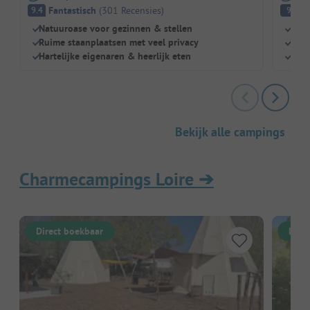
Fantastisch
(
301
Recensies
)
Fa
9.4
9
Natuuroase voor gezinnen & stellen
Zwe
Ruime staanplaatsen met veel privacy
Kind
Hartelijke eigenaren & heerlijk eten
Rest
Bekijk alle campings
Charmecampings Loire
➔
Direct boekbaar
Dire