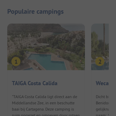
Populaire campings
TAIGA Costa Calida
Wecamp
"TAIGA Costa Calida ligt direct aan de
Dicht bij d
Middellandse Zee, in een beschutte
Benidorm l
baai bij Cartagena. Deze camping is
gelijknamig
ruim opgezet en omgeven door rotsen
naam: Xàbi