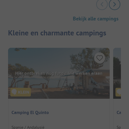
Bekijk alle campings
Kleine en charmante campings
Hier ontbreken nog foto's. We werken eraan
Camping El Quinto
Campi
Spanje / Andalusië
Spanje 