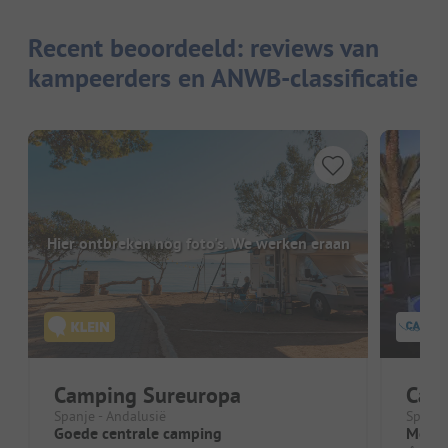
Recent beoordeeld: reviews van
kampeerders en ANWB-classificatie
Hier ontbreken nog foto's. We werken eraan
Camping Sureuropa
Camp
Spanje - Andalusië
Spanje
Goede centrale camping
Mooie