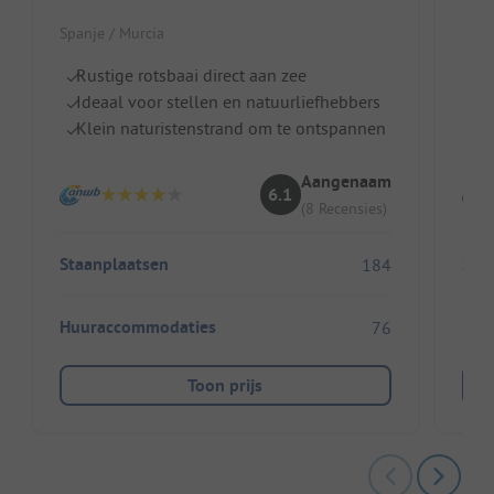
Spanje / Murcia
Span
Rustige rotsbaai direct aan zee
I
Ideaal voor stellen en natuurliefhebbers
Z
Klein naturistenstrand om te ontspannen
O
Aangenaam
6.1
(8 Recensies)
Staanplaatsen
Sta
184
Huuraccommodaties
Huu
76
Toon prijs