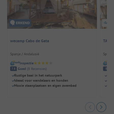
wecamp Cabo de Gata
TAIGA
Spanje / Andalusië
Spanje
Inspectie
I
Goed
(
8
Recensies
)
E
7.8
8
Rustige baai in het natuurpark
Zwe
Ideaal voor wandelaars en honden
Idea
Mooie staanplaatsen en eigen zwembad
Geze