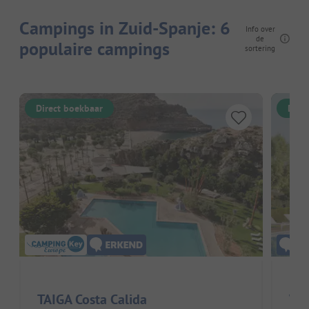
Campings in Zuid-Spanje: 6
Info over
de
populaire campings
sortering
Direct boekbaar
Dire
TAIGA Costa Calida
We