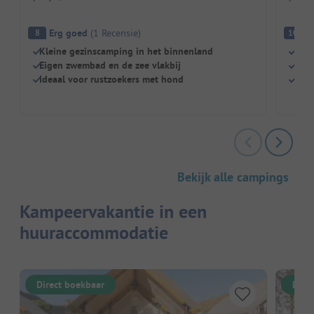
Erg goed
(
1
Recensie
)
Fa
8
10
Kleine gezinscamping in het binnenland
Rust
Eigen zwembad en de zee vlakbij
Grot
Ideaal voor rustzoekers met hond
Hond
Bekijk alle campings
Kampeervakantie in een
huuraccommodatie
Direct boekbaar
Dire