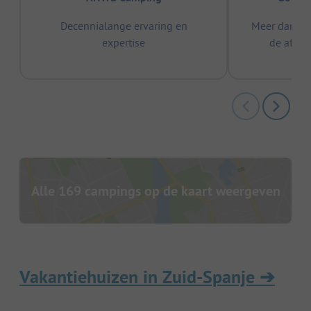
Decennialange ervaring en
Meer dan 15
expertise
de afge
Alle 169 campings op de kaart weergeven
Vakantiehuizen in Zuid-Spanje
➔