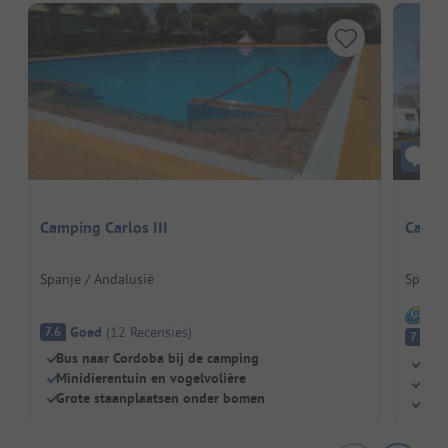
Camping Carlos III
Campi
Spanje / Andalusië
Spanje
I
Goed
(
12
Recensies
)
7.6
G
7.3
Bus naar Cordoba bij de camping
Idea
Minidierentuin en vogelvolière
Nabi
Grote staanplaatsen onder bomen
Groe