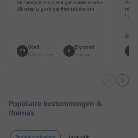
De sanitaire voorzieningen waren schoon.
👍 Goe
Gibraltar is goed per fiets te bereiken.
recept
verou
Onder
Goed
Erg goed
7.5
8
8
(2 Recensies)
Anonym
Populaire bestemmingen &
thema’s
Populaire plaatsen
Inspiratie