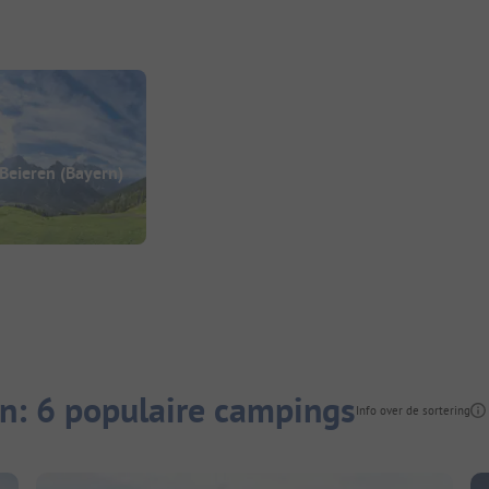
Beieren (Bayern)
: 6 populaire campings
Info over de sortering