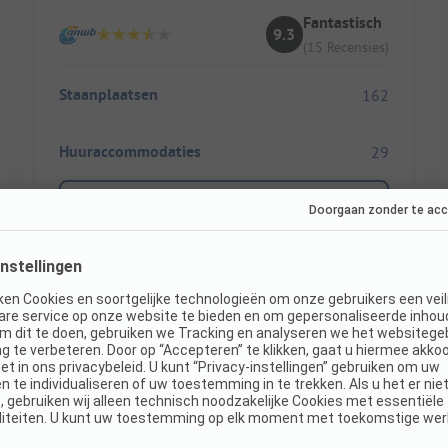
Fantastisch
9.3
(15 Recensies)
Staanplaatsen
162
Huuraccommodaties
29
Toon prijs