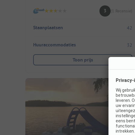
3
(1 Recensie)
Staanplaatsen
42
Huuraccommodaties
32
Toon prijs