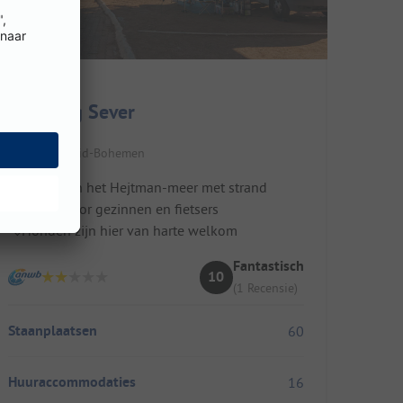
Camping Sever
Tsjechië / Zuid-Bohemen
Direct aan het Hejtman-meer met strand
Ideaal voor gezinnen en fietsers
Honden zijn hier van harte welkom
Fantastisch
10
(1 Recensie)
Staanplaatsen
60
Huuraccommodaties
16