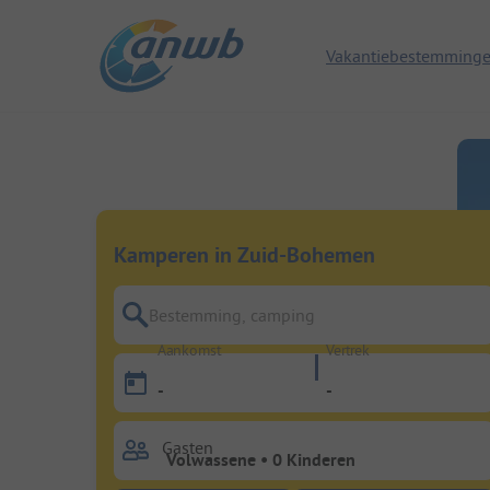
Vakantiebestemming
Kamperen in Zuid-Bohemen
Bestemming, camping
Aankomst
Vertrek
-
-
Gasten