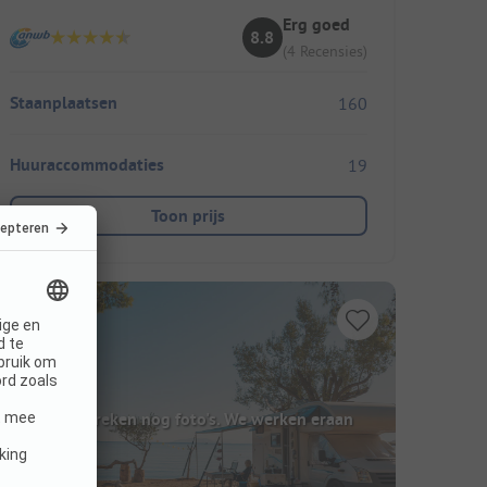
Erg goed
8.8
(4 Recensies)
Staanplaatsen
160
Huuraccommodaties
19
Toon prijs
Hier ontbreken nog foto's. We werken eraan