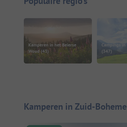
Populaire regio's
Kamperen in het Beierse
Campings in 
Woud
(43)
(347)
Kamperen in Zuid-Bohemen