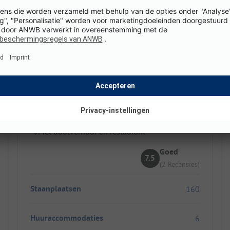
Autokemp Karlovy Dvory II
Tsjechië / Zuid-Bohemen
Direct aan het Lipnomeer met zandstrand
Ideaal voor strandgangers met hond
Met bootverhuur en restaurant
Goed
7.5
(2 Recensies)
Staanplaatsen
160
Huuraccommodaties
6