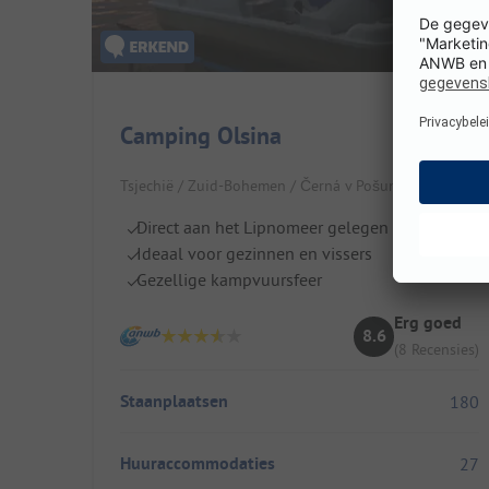
Camping Olsina
Tsjechië / Zuid-Bohemen / Černá v Pošumaví
Direct aan het Lipnomeer gelegen
Ideaal voor gezinnen en vissers
Gezellige kampvuursfeer
Erg goed
8.6
(8 Recensies)
Staanplaatsen
180
Huuraccommodaties
27