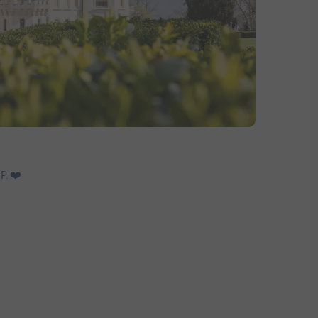
. ❤️️