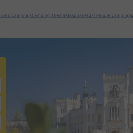
en
Top Campings
Camping Thema's
Inspiratie
Last Minute Campinga