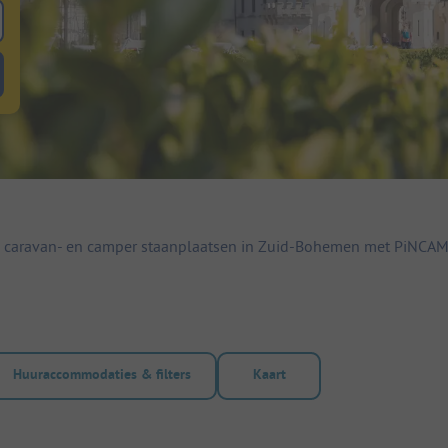
 zoeken naar staanplaatsen
lterknop huuraccommodaties om te zoeken naar huuraccommodaties
 caravan- en camper staanplaatsen in Zuid-Bohemen met PiNCAMP
Huuraccommodaties & filters
Kaart