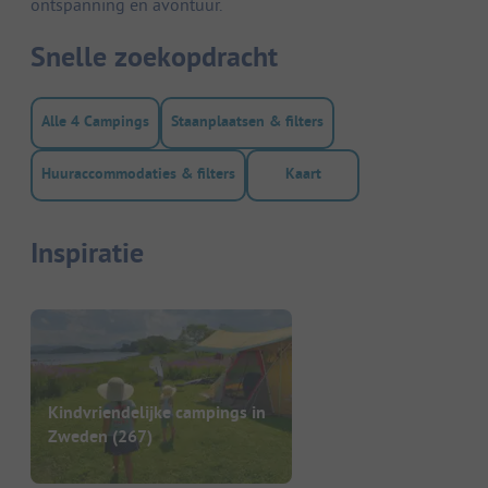
ontspanning en avontuur.
Snelle zoekopdracht
Alle 4 Campings
Staanplaatsen & filters
Huuraccommodaties & filters
Kaart
Inspiratie
Kindvriendelijke campings in
Zweden
(267)