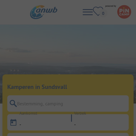
Kamperen in Sundsvall
Bestemming, camping
Aankomst
Vertrek
-
-