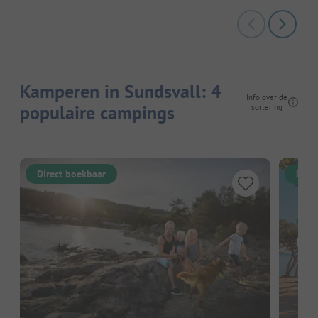
Kamperen in Sundsvall: 4
Info over de
populaire campings
sortering
Direct boekbaar
Dire
Hier