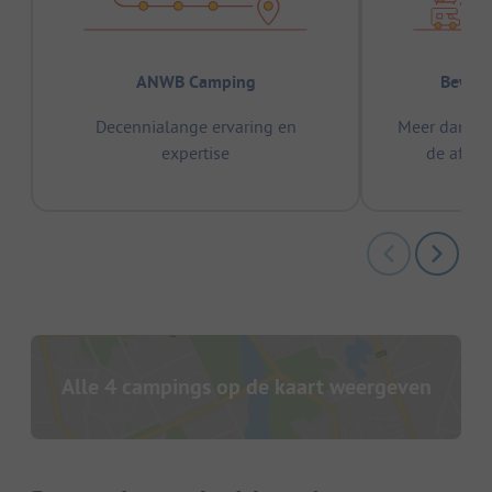
ANWB Camping
Bewez
Decennialange ervaring en
Meer dan 15
expertise
de afge
Alle 4 campings op de kaart weergeven