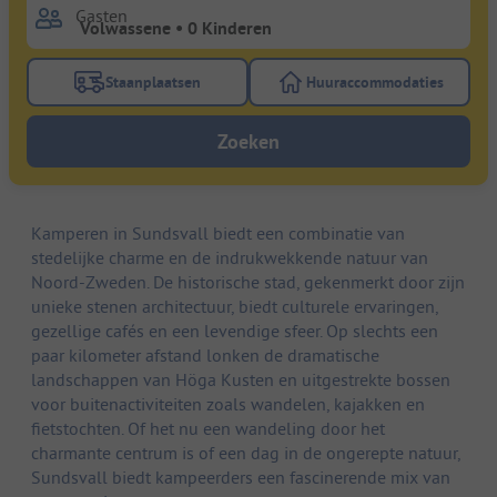
Gasten
Staanplaatsen
Huuraccommodaties
Gebruik de filterknop staanplaatsen om te zoeken na
Gebruik de filterk
Zoeken
Kamperen in Sundsvall biedt een combinatie van
stedelijke charme en de indrukwekkende natuur van
Noord-Zweden. De historische stad, gekenmerkt door zijn
unieke stenen architectuur, biedt culturele ervaringen,
gezellige cafés en een levendige sfeer. Op slechts een
paar kilometer afstand lonken de dramatische
landschappen van Höga Kusten en uitgestrekte bossen
voor buitenactiviteiten zoals wandelen, kajakken en
fietstochten. Of het nu een wandeling door het
charmante centrum is of een dag in de ongerepte natuur,
Sundsvall biedt kampeerders een fascinerende mix van