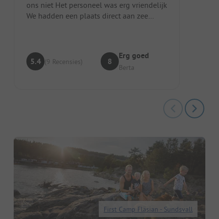
ons niet Het personeel was erg vriendelijk
We hadden een plaats direct aan zee
kunnen krijgen maar we kozen vo...
Erg goed
5.4
8
(9 Recensies)
Berta
First Camp Fläsian - Sundsvall