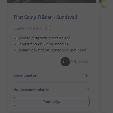
First Camp Fläsian - Sundsvall
St
Zweden / Västernorrland
Zwed
Geweldig uitzicht direct op zee
Zandstrand en kleine baaitjes
Z
Ideaal voor natuurliefhebbers met hond
s
Pr
5.4
(9 Recensies)
Ac
Staanplaatsen
130
Huuraccommodaties
27
Toon prijs