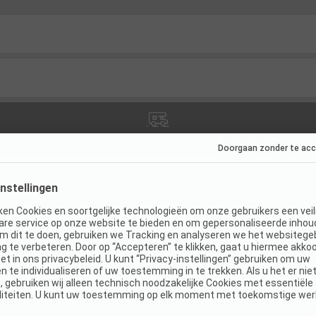
ies
(
5
)