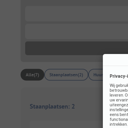
...
...
Alle
(
7
)
Staanplaatsen
(
2
)
Huuraccommodat
Staanplaatsen
:
2
1/
4