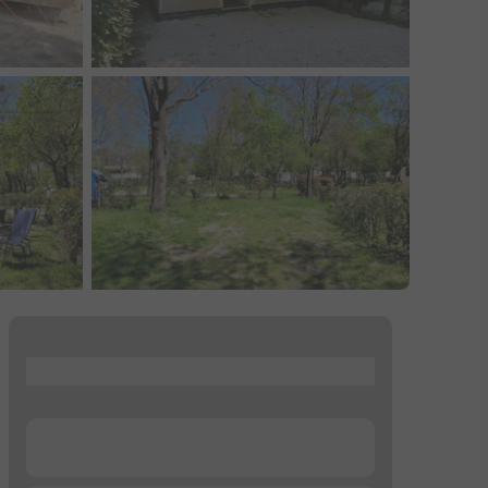
...
...