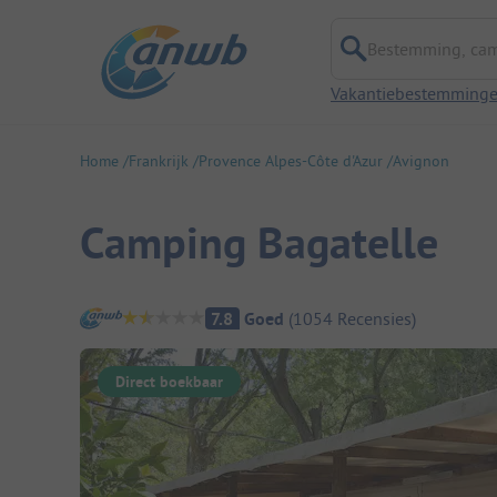
Bestemming, campi
Vakantiebestemming
Home
Frankrijk
Provence Alpes-Côte d'Azur
Avignon
Camping Bagatelle
Camping overzicht
7.8
Goed
(
1054
Recensies
)
Direct boekbaar