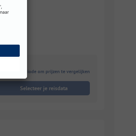
ies je reisperiode om prijzen te vergelijken
Selecteer je reisdata