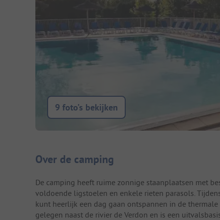
9 foto’s bekijken
Camping introductie
Over de camping
De camping heeft ruime zonnige staanplaatsen met bes
voldoende ligstoelen en enkele rieten parasols. Tijden
kunt heerlijk een dag gaan ontspannen in de thermale
gelegen naast de rivier de Verdon en is een uitvalsba