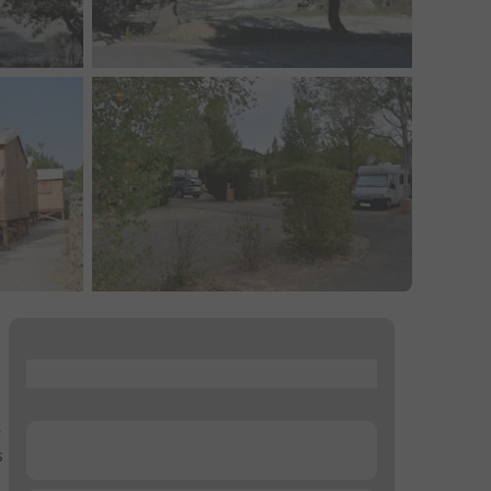
...
e
...
s