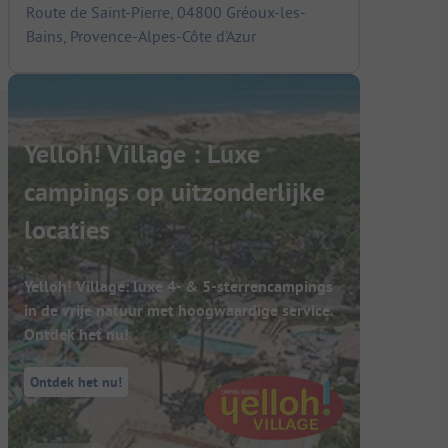
Route de Saint-Pierre, 04800 Gréoux-les-
Bains, Provence-Alpes-Côte d'Azur
Yelloh! Village : Luxe
campings op uitzonderlijke
locaties
Yelloh! Village: luxe 4- & 5-sterrencampings
in de vrije natuur met hoogwaardige service.
Ontdek het nu!
Ontdek het nu!