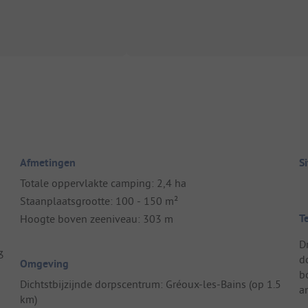
Afmetingen
S
Totale oppervlakte camping: 2,4 ha
Staanplaatsgrootte: 100 - 150 m²
T
Hoogte boven zeeniveau: 303 m
D
3
d
Omgeving
b
Dichtstbijzijnde dorpscentrum: Gréoux-les-Bains (op 1.5
a
km)