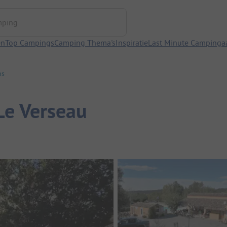
ng
en
Top Campings
Camping Thema's
Inspiratie
Last Minute Campinga
ns
Le Verseau