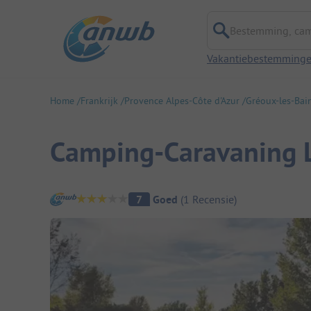
Bestemming, campi
Vakantiebestemming
Home
Frankrijk
Provence Alpes-Côte d'Azur
Gréoux-les-Bai
Camping-Caravaning 
Camping overzicht
7
Goed
(
1
Recensie
)