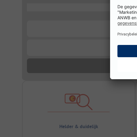
...
...
...
Helder & duidelijk