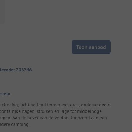
Toon aanbod
itecode: 206746
errein
riehoekig, licht hellend terrein met gras, onderverdeeld
oor talrijke hagen, struiken en lage tot middelhoge
omen. Aan de oever van de Verdon. Grenzend aan een
ndere camping.