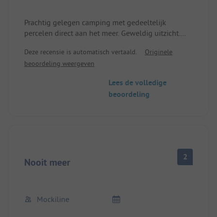
Prachtig gelegen camping met gedeeltelijk
percelen direct aan het meer. Geweldig uitzicht.
'S Nachts rustig, alleen het meer is te horen.
Deze recensie is automatisch vertaald.
Originele
10 minuten lopen naar de oude stad.
beoordeling weergeven
Zeer mooi zwembad met een geweldig uitzicht.
Sanitair is helemaal in orde! Geen marmeren
Lees de volledige
tegels maar schoon en voldoende!
beoordeling
Begrijp totaal niet de slechte beoordeling ??? 🤷‍♂️
2
Nooit meer
Mockiline