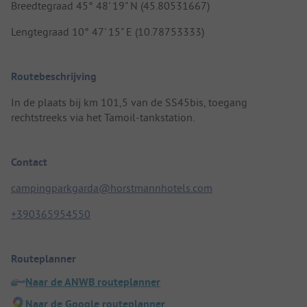
Breedtegraad 45° 48' 19" N (45.80531667)
Lengtegraad 10° 47' 15" E (10.78753333)
Routebeschrijving
In de plaats bij km 101,5 van de SS45bis, toegang
rechtstreeks via het Tamoil-tankstation.
Contact
campingparkgarda@horstmannhotels.com
+390365954550
Routeplanner
Naar de ANWB routeplanner
Naar de Google routeplanner