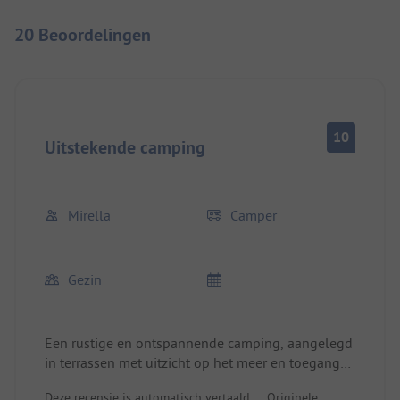
20 Beoordelingen
10
Uitstekende camping
Mirella
Camper
Gezin
Een rustige en ontspannende camping, aangelegd
in terrassen met uitzicht op het meer en toegang
tot het water. Geweldige en schone voorzieningen.
Deze recensie is automatisch vertaald.
Originele