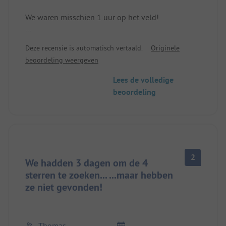
We waren misschien 1 uur op het veld!
De ruimte die ons was toegewezen was 2
Deze recensie is automatisch vertaald.
Originele
parkeerplaatsen tussen auto's!
beoordeling weergeven
Er was geen ruimte voor een tafel en stoelen!
Hoewel we onze 7.50m hadden aangegeven en
Lees de volledige
een hogere categorie hadden geboekt.
beoordeling
We kregen onze aanbetaling terug!
We zijn weer vertrokken!
2
We hadden 3 dagen om de 4
sterren te zoeken... ...maar hebben
ze niet gevonden!
Thomas