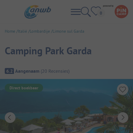
Home
Italië
Lombardije
Limone sul Garda
Camping Park Garda
Camping overzicht
6.2
Aangenaam
(
20
Recensies
)
Direct boekbaar