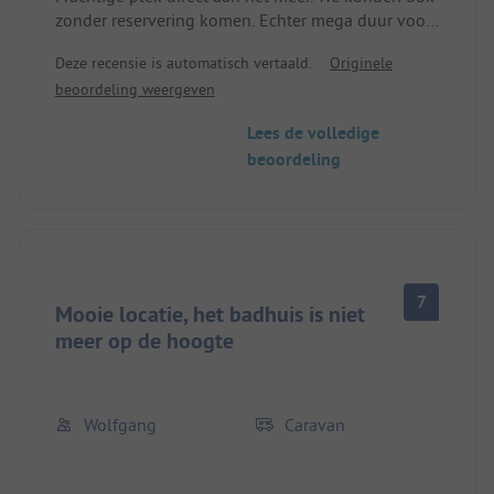
zonder reservering komen. Echter mega duur voor
een Caddy zonder tent, 2 personen 85€ betaald.
Deze recensie is automatisch vertaald.
Originele
beoordeling weergeven
Lees de volledige
beoordeling
7
Mooie locatie, het badhuis is niet
meer op de hoogte
Wolfgang
Caravan