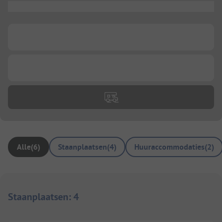
...
...
...
Alle
(
6
)
Staanplaatsen
(
4
)
Huuraccommodaties
(
2
)
Staanplaatsen
:
4