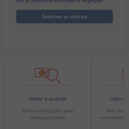
Kies je reisperiode om prijzen te vergelijken
Selecteer je reisdata
Helder & duidelijk
Cijfers s
Transparante prijzen, geen
Meer dan 5
verborgen kosten
overnachtingen
m