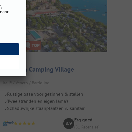
La Rocca Camping Village
Italië / Veneto / Bardolino
Rustige oase voor gezinnen & stellen
Twee stranden en eigen lama's
Schaduwrijke staanplaatsen & sanitair
Erg goed
8.9
(81 Recensies)