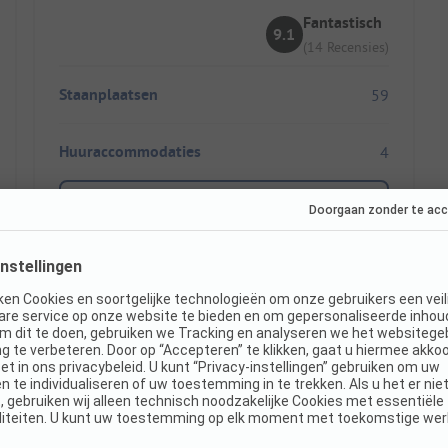
Fantastisch
9.1
(14 Recensies)
Staanplaatsen
59
Huuraccommodaties
4
Toon prijs
Direct boekbaar