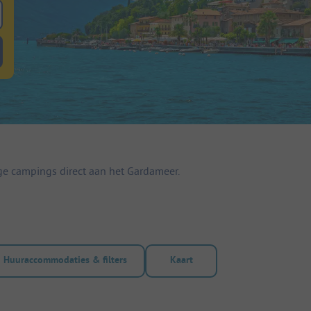
 zoeken naar staanplaatsen
lterknop huuraccommodaties om te zoeken naar huuraccommodaties
ge campings direct aan het Gardameer.
Huuraccommodaties & filters
Kaart