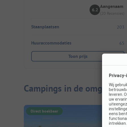
Aangenaam
6.2
(20 Recensies)
Staanplaatsen
203
Huuraccommodaties
65
Toon prijs
Campings in de omgeving
Direct boekbaar