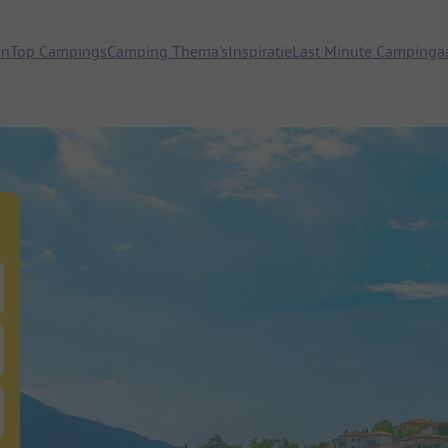
en
Top Campings
Camping Thema's
Inspiratie
Last Minute Campinga