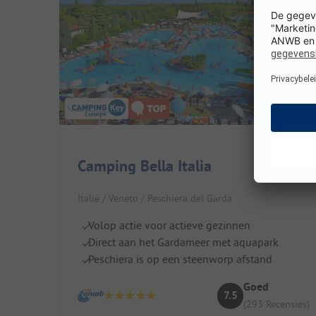
Camping Bella Italia
Italië / Veneto / Peschiera del Garda
Volop actie voor actieve gezinnen
Direct aan het Gardameer met aquapark
Peschiera is op een steenworp afstand
Goed
7.5
(293 Recensies)