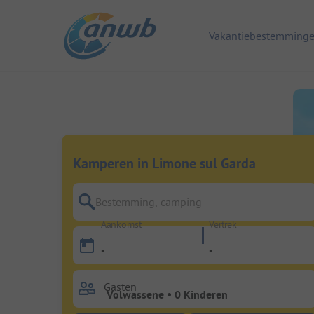
Vakantiebestemming
Kamperen in Limone sul Garda
Bestemming, camping
Aankomst
Vertrek
-
-
Gasten