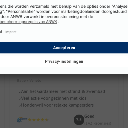
Camping Cisano e San Vito
Italië / Veneto
Aan het Gardameer met strand & zwembad
Veel actie voor gezinnen met kids
Hondenvrij voor relaxte kampeerders
Goed
7.5
(142 Recensies)