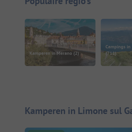
Populaire regio's
Campings in 
Kamperen in Merano
(2)
(711)
Kamperen in Limone sul Ga