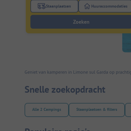
Staanplaatsen
Huuraccommodaties
Gebruik de filterknop staanplaatsen om te
Gebruik de fi
Zoeken
Geniet van kamperen in Limone sul Garda op prachti
Snelle zoekopdracht
Alle 2 Campings
Staanplaatsen & filters