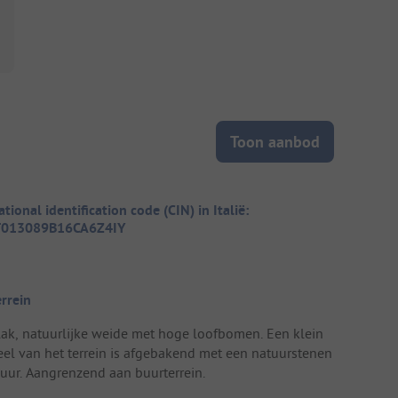
Toon aanbod
tional identification code (CIN) in Italië:
T013089B16CA6Z4IY
errein
lak, natuurlijke weide met hoge loofbomen. Een klein
eel van het terrein is afgebakend met een natuurstenen
uur. Aangrenzend aan buurterrein.