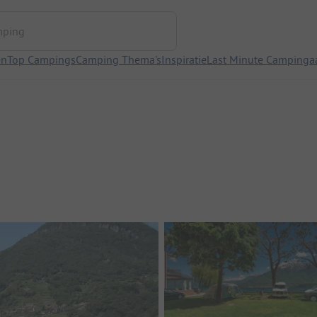
ng
en
Top Campings
Camping Thema's
Inspiratie
Last Minute Campinga