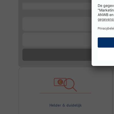
...
...
...
Helder & duidelijk