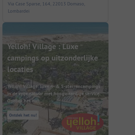
Via Case Sparse, 164, 22013 Domaso,
Lombardei
Yelloh! Village : Luxe
campings op uitzonderlijke
locaties
Yelloh! Village: luxe 4- & 5-sterrencampings
in de vrije natuur met hoogwaardige service.
Ontdek het nu!
Ontdek het nu!