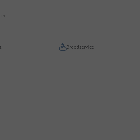
er.
t
Broodservice