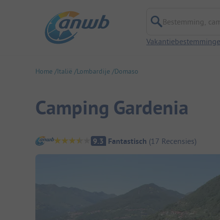
Bestemming, campi
Vakantiebestemming
Home
Italië
Lombardije
Domaso
Camping Gardenia
Camping overzicht
9.3
Fantastisch
(
17
Recensies
)