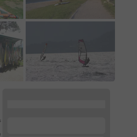
...
s
...
n