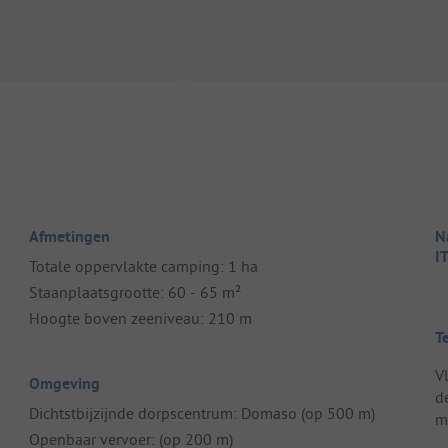
Afmetingen
Na
I
Totale oppervlakte camping: 1 ha
Staanplaatsgrootte: 60 - 65 m²
Hoogte boven zeeniveau: 210 m
T
V
Omgeving
d
Dichtstbijzijnde dorpscentrum: Domaso (op 500 m)
m
Openbaar vervoer: (op 200 m)