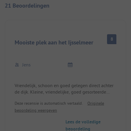
21 Beoordelingen
8
Mooiste plek aan het Ijsselmeer
Jens
Vriendelijk, schoon en goed gelegen direct achter
de dijk. Kleine, vriendelijke, goed gesorteerde
winkel.
Deze recensie is automatisch vertaald.
Originele
Toiletten en douches altijd schoon.
beoordeling weergeven
Lees de volledige
beoordeling