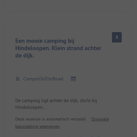
8
Een mooie camping bij
Hindeloopen. Klein strand achter
de dijk.
CamperOnTheRoad
De camping ligt achter de dijk, dicht bij
Hindeloopen.
Deze recensie is automatisch vertaald.
Originele
Te voet bereik je het prachtige stadje in ongeveer
beoordeling weergeven
15 minuten over de dijk. Het hoogtepunt is dat je
daar dwars door een schapenweide loopt.