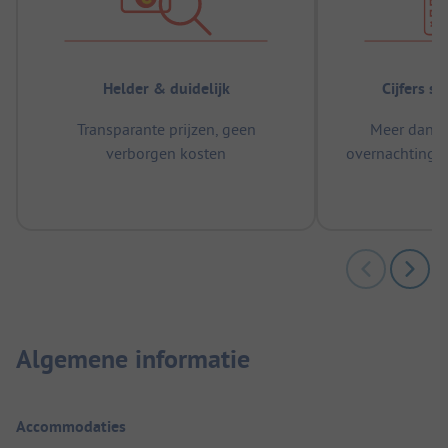
Helder & duidelijk
Cijfers s
Transparante prijzen, geen
Meer dan 5
verborgen kosten
overnachtingen
m
Algemene informatie
Accommodaties