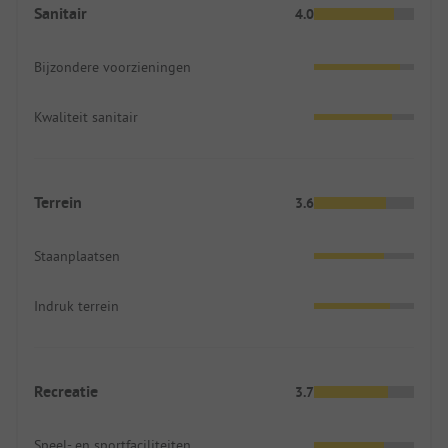
Sanitair
4.0
Bijzondere voorzieningen
Kwaliteit sanitair
Terrein
3.6
Staanplaatsen
Indruk terrein
Recreatie
3.7
Speel- en sportfaciliteiten