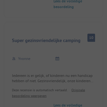
Lees de volledige
beoordeling
10
Super gezinsvriendelijke camping
Yvonne
Iedereen is er gelijk, of kinderen nu een handicap
hebben of niet. Gezinsvriendelijk, onze kinderen
voelen zich veilig, vooral de chauffeurs letten
Deze recensie is automatisch vertaald.
Originele
goed op en het is 's nachts altijd rustig.
beoordeling weergeven
We houden van de camping en als ouders hebben
we er ook vakantie.
Lees de volledige