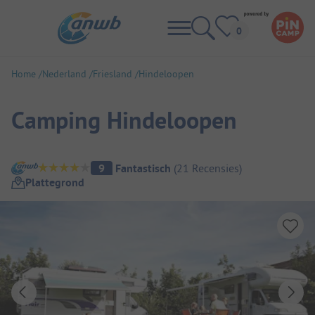
Home
Nederland
Friesland
Hindeloopen
Camping Hindeloopen
Camping overzicht
9
Fantastisch
(
21
Recensies
)
Plattegrond