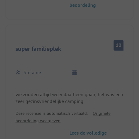
We hebben er een chalet gehuurd.
beoordeling
We kijken nu al uit naar volgend jaar.
10
super familieplek
Stefanie
we zouden altijd weer daarheen gaan, het was een
zeer gezinsvriendelijke camping.
Deze recensie is automatisch vertaald.
Originele
beoordeling weergeven
Lees de volledige