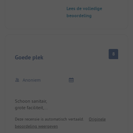
Lees de volledige
Helaas kan de grond niet echt water houden. De
beoordeling
caravan werd door de beheerders van de camping
gebracht en ook weer afgebroken voor vertrek.
8
Goede plek
Anoniem
Schoon sanitair,
grote faciliteit,
direct aan de dijk,
Deze recensie is automatisch vertaald.
Originele
allemaal erg vriendelijk,
beoordeling weergeven