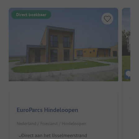
Direct boekbaar
Ca
EuroParcs Hindeloopen
Nede
Nederland / Friesland / Hindeloopen
To
I
Direct aan het IJsselmeerstrand
Pe