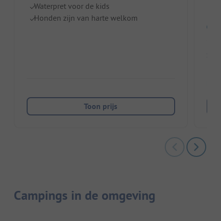
Waterpret voor de kids
Honden zijn van harte welkom
Sta
Huu
Toon prijs
Campings in de omgeving