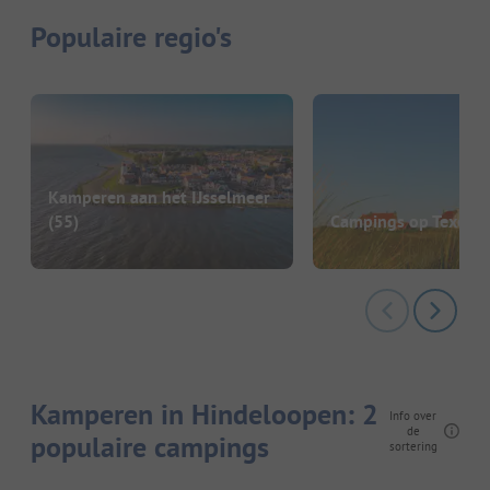
Populaire regio's
Kamperen aan het IJsselmeer
(55)
Campings op Texel
(2
Kamperen in Hindeloopen: 2
Info over
de
populaire campings
sortering