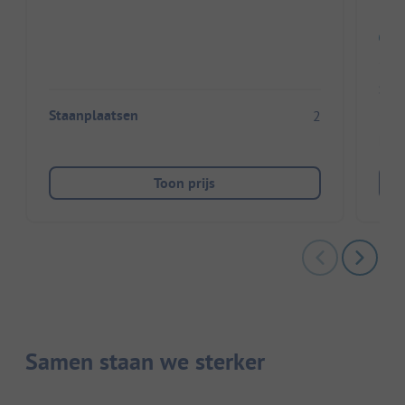
Sta
Staanplaatsen
2
Huu
Toon prijs
Samen staan we sterker