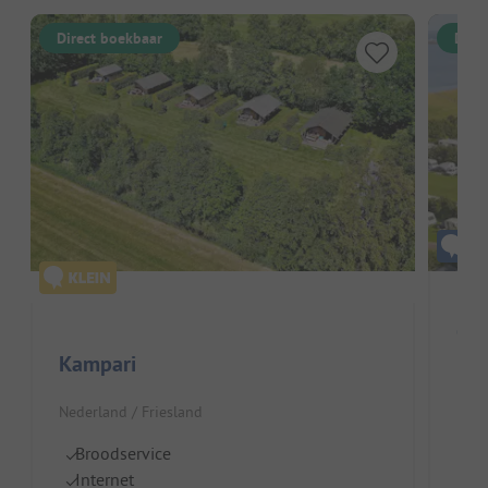
Direct boekbaar
Dire
Ca
Kampari
Nede
Nederland / Friesland
I
Di
Broodservice
S
Internet