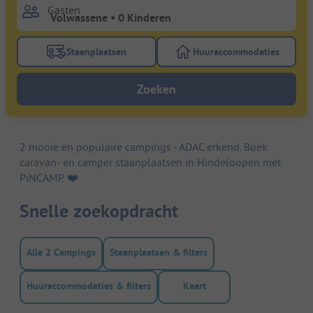
Gasten
Staanplaatsen
Huuraccommodaties
Gebruik de filterknop staanplaatsen om te zoeken na
Gebruik de filterk
Zoeken
2 mooie en populaire campings - ADAC erkend. Boek
caravan- en camper staanplaatsen in Hindeloopen met
PiNCAMP. ❤️️
Snelle zoekopdracht
Alle 2 Campings
Staanplaatsen & filters
Huuraccommodaties & filters
Kaart