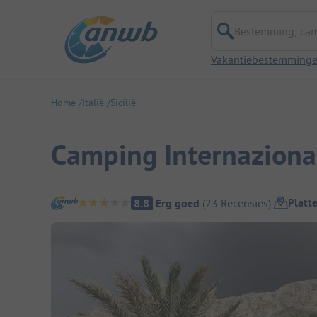
Bestemming, campi
Vakantiebestemming
Home
Italië
Sicilië
Camping Internaziona
Camping overzicht
Platt
8.8
Erg goed
(
23
Recensies
)