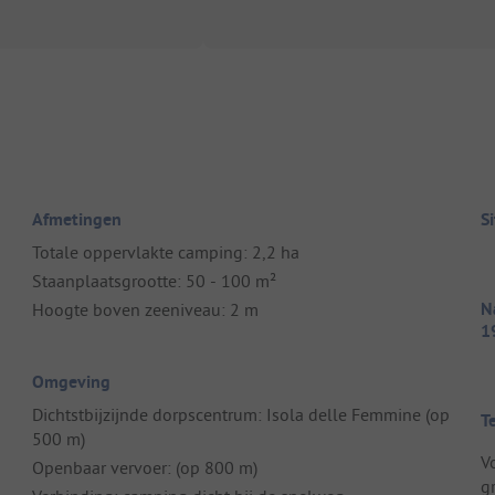
Afmetingen
S
Totale oppervlakte camping: 2,2 ha
Staanplaatsgrootte: 50 - 100 m²
Na
Hoogte boven zeeniveau: 2 m
1
Omgeving
Dichtstbijzijnde dorpscentrum: Isola delle Femmine (op
T
500 m)
Vo
Openbaar vervoer: (op 800 m)
g