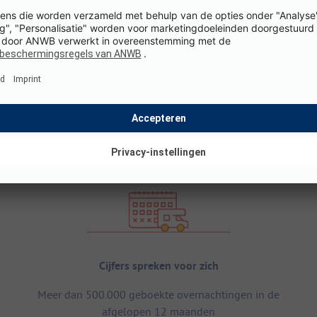
Cijfers spreken voor zich
Meer dan 500.000 geboekte overnachtingen in de
afgelopen 12 maanden