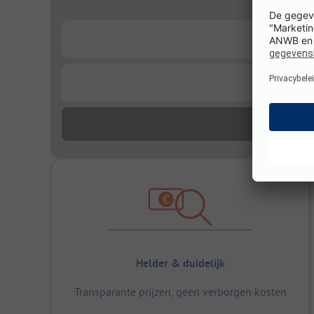
...
...
Helder & duidelijk
Transparante prijzen, geen verborgen kosten