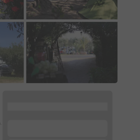
...
.
...