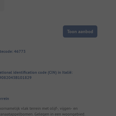
Toon aanbod
itecode: 46773
tional identification code (CIN) in Italië:
9082043B101829
errein
ornamelijk vlak terrein met olijf-, vijgen- en
ranaatappelbomen. Gelegen in een woongebied.