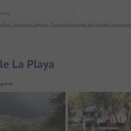
ng
en
Top Campings
Camping Thema's
Inspiratie
Last Minute Campinga
le La Playa
egrond