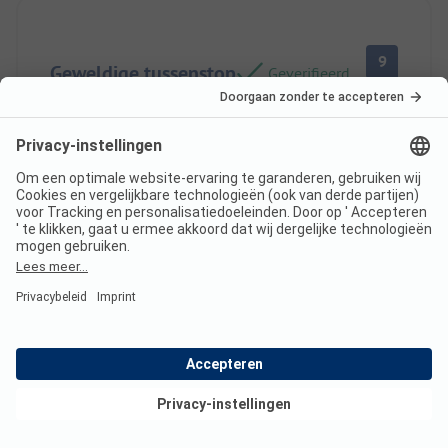
9
Geweldige tussenstop
Geverifieerd
voor ons
Kathrin M
Staanplaats
Gezin
👍 Geweldige speeltuin met lekker restaurant.
Standplaats/mietonderkunft: In orde.
Deze recensie is automatisch vertaald.
Originele
beoordeling weergeven
Bekijk deals
Lees de volledige