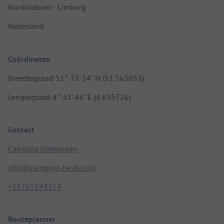
Nordbrabant - Limburg
Nederland
Coördinaten
Breedtegraad 51° 33' 54" N (51.565053)
Lengtegraad 4° 41' 44" E (4.695726)
Contact
Camping homepage
info@camping-liesbos.nl
+31765143514
Routeplanner