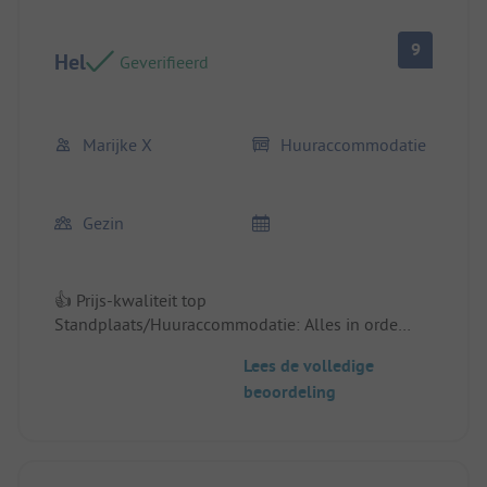
9
Hel
Geverifieerd
Marijke X
Huuraccommodatie
Gezin
👍 Prijs-kwaliteit top
Standplaats/Huuraccommodatie: Alles in orde
Lees de volledige
👎 Jammer dat we de laatste dag al om 10u weg
beoordeling
moesten. Een verwarmd zwembad zou nog een
extra ster verdienen.