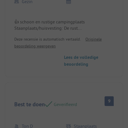
Gezin
👍 schoon en rustige campingplaats
Staanplaats/huisvesting: De rust.
Deze recensie is automatisch vertaald.
Originele
👎 De broodjesservice zou al rond 07:30 uur
beoordeling weergeven
beschikbaar kunnen zijn en niet pas om 09:00 uur.
Lees de volledige
beoordeling
9
Best te doen
Geverifieerd
Ton D
Staanplaats