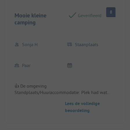
8
Mooie kleine
Geverifieerd
camping
Sonja H
Staanplaats
Paar
👍 De omgeving
Standplaats/Huuraccommodatie: Plek had wat
ruimer gemogen
Lees de volledige
beoordeling
👎 Het was prima
Standplaats/Huuraccommodatie: Geen mening