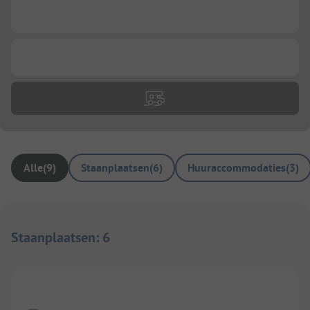
...
...
Alle
(
9
)
Staanplaatsen
(
6
)
Huuraccommodaties
(
3
)
Staanplaatsen
:
6
1/
3