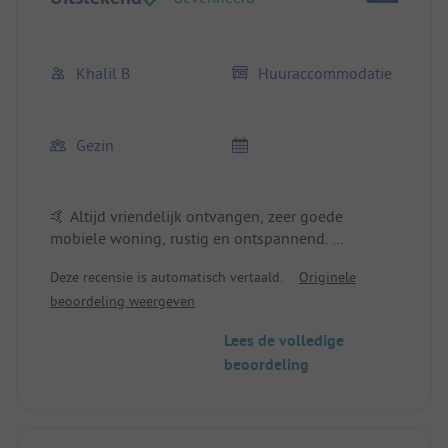
Khalil B
Huuraccommodatie
Gezin
🤙 Altijd vriendelijk ontvangen, zeer goede
mobiele woning, rustig en ontspannend.
Locatie/Huuraccommodatie: Rustig en schoon,
Deze recensie is automatisch vertaald.
Originele
zeer goede locatie.
beoordeling weergeven
Lees de volledige
beoordeling