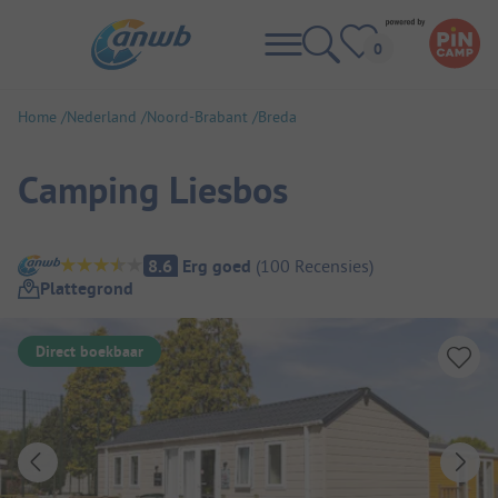
Home
Nederland
Noord-Brabant
Breda
Camping Liesbos
Camping overzicht
8.6
Erg goed
(
100
Recensies
)
Plattegrond
Direct boekbaar