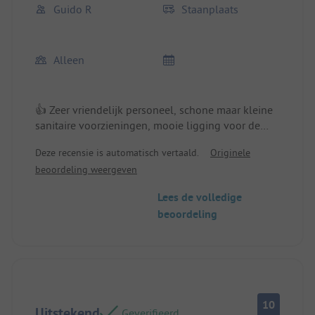
Guido R
Staanplaats
Alleen
👍 Zeer vriendelijk personeel, schone maar kleine
sanitaire voorzieningen, mooie ligging voor de
regio. Standplaats/Huuraccommodatie:
Deze recensie is automatisch vertaald.
Originele
Ordentelijke plaatsen, veel groen, bij regen iets
beoordeling weergeven
modderig.
Lees de volledige
beoordeling
10
Uitstekend
Geverifieerd