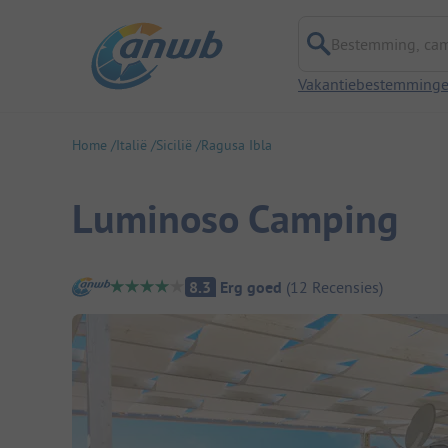
Bestemming, campi
Vakantiebestemming
Home
Italië
Sicilië
Ragusa Ibla
Luminoso Camping
Camping overzicht
8.3
Erg goed
(
12
Recensies
)