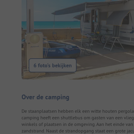
6 foto’s bekijken
Camping introductie
Over de camping
De staanplaatsen hebben elk een witte houten pergola 
camping heeft een shuttlebus om gasten van een vliegv
winkels of plaatsen in de omgeving. Aan het einde va
zandstrand. Naast de strandopgang staat een grote jacuz