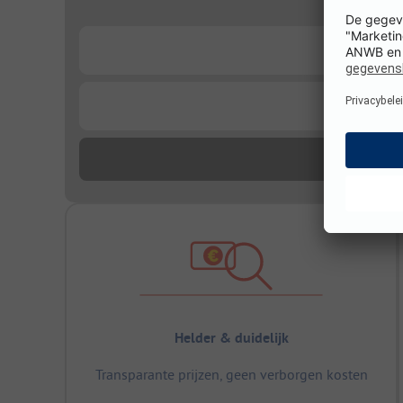
...
...
Helder & duidelijk
Transparante prijzen, geen verborgen kosten