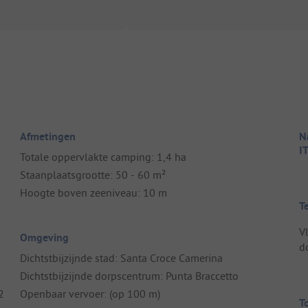
Afmetingen
Na
I
Totale oppervlakte camping: 1,4 ha
Staanplaatsgrootte: 50 - 60 m²
Hoogte boven zeeniveau: 10 m
T
V
Omgeving
d
Dichtstbijzijnde stad: Santa Croce Camerina
Dichtstbijzijnde dorpscentrum: Punta Braccetto
2
Openbaar vervoer: (op 100 m)
T