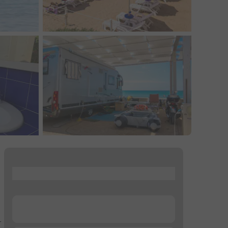
...
...
r