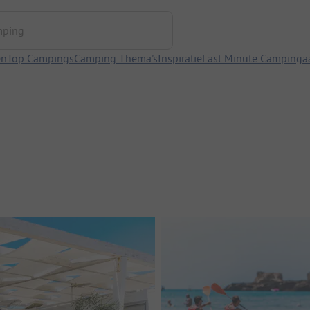
ng
en
Top Campings
Camping Thema's
Inspiratie
Last Minute Campinga