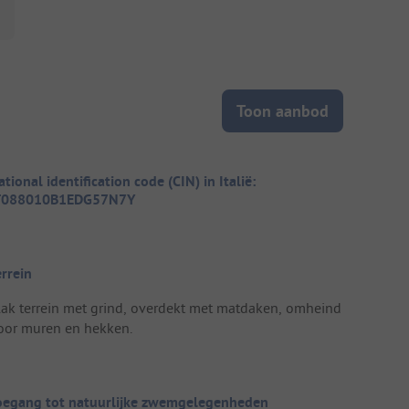
Toon aanbod
tional identification code (CIN) in Italië:
T088010B1EDG57N7Y
errein
lak terrein met grind, overdekt met matdaken, omheind
oor muren en hekken.
oegang tot natuurlijke zwemgelegenheden