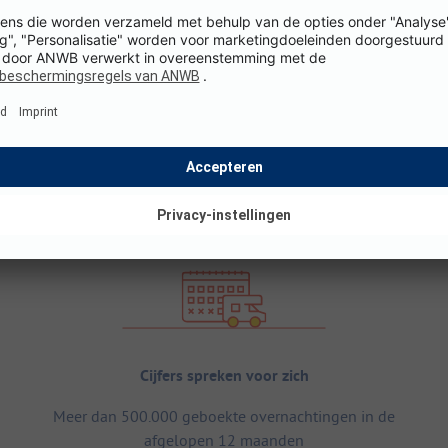
Cijfers spreken voor zich
Meer dan 500.000 geboekte overnachtingen in de
afgelopen 12 maanden