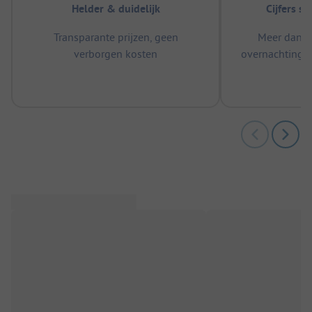
Helder & duidelijk
Cijfers s
Transparante prijzen, geen
Meer dan 5
verborgen kosten
overnachtingen
m