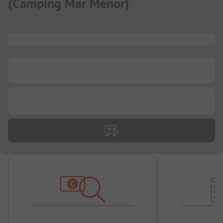
(
Camping Mar Menor
)
...
...
...