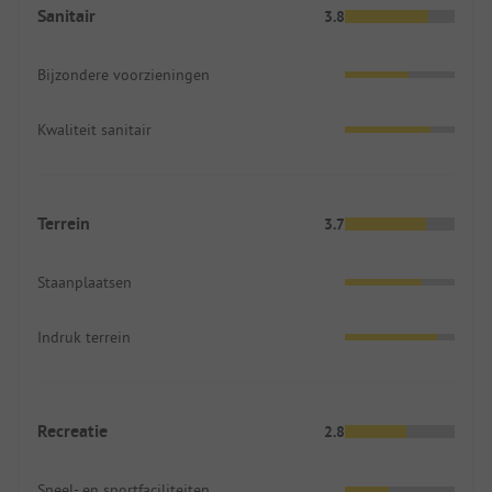
een rekening per e-mail. Toegang tot het terrein
Sanitair
3.8
(slagboom) en strand via poort alleen met
codekaart. Naar mijn mening is de
Bijzondere voorzieningen
prijs/prestatieverhouding "te duur" voor een kort
verblijf.
Kwaliteit sanitair
Terrein
3.7
Staanplaatsen
Indruk terrein
Recreatie
2.8
Speel- en sportfaciliteiten