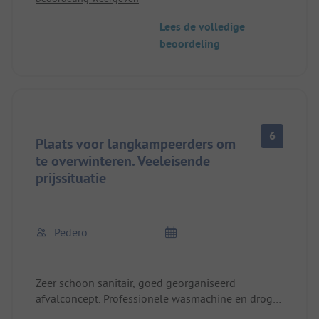
Goed restaurant met lokale keuken
Het enige nadeel is dat de dichtstbijzijnde stad
Lees de volledige
wat ver weg is.
beoordeling
6
Plaats voor langkampeerders om
te overwinteren. Veeleisende
prijssituatie
Pedero
Zeer schoon sanitair, goed georganiseerd
afvalconcept. Professionele wasmachine en droger.
Vriendelijk personeel. Mail communicatie goed.