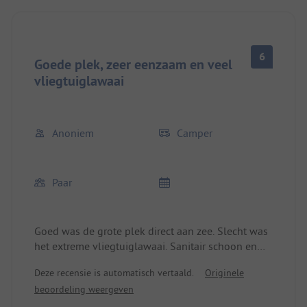
6
Goede plek, zeer eenzaam en veel
vliegtuiglawaai
Anoniem
Camper
Paar
Goed was de grote plek direct aan zee. Slecht was
het extreme vliegtuiglawaai. Sanitair schoon en
goed, personeel zeer vriendelijk. Langer dan een
Deze recensie is automatisch vertaald.
Originele
nacht zouden we hier niet blijven
beoordeling weergeven
dev🤷‍♀️