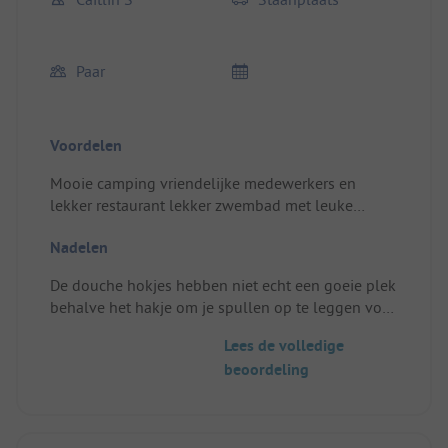
Paar
Voordelen
Mooie camping vriendelijke medewerkers en
lekker restaurant lekker zwembad met leuke
badmeester
Nadelen
Standplaats/Huuraccommodatie: Mooi perfect
auto paste naast de tent niks te klagen
De douche hokjes hebben niet echt een goeie plek
behalve het hakje om je spullen op te leggen voor
de rest niks te klagen
Lees de volledige
beoordeling