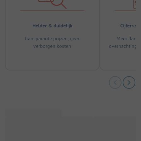
Helder & duidelijk
Cijfers s
Transparante prijzen, geen
Meer dan 5
verborgen kosten
overnachtingen
m