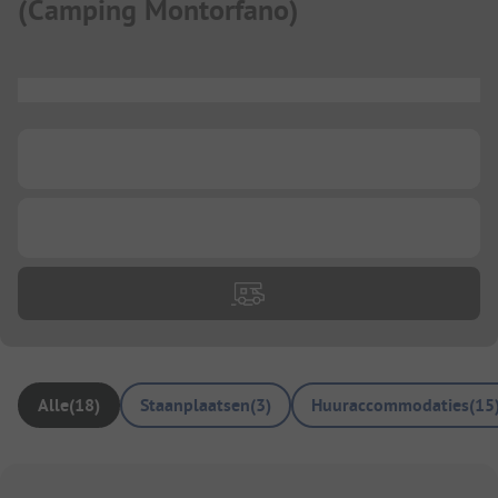
(
Camping Montorfano
)
...
...
...
Alle
(
18
)
Staanplaatsen
(
3
)
Huuraccommodaties
(
15