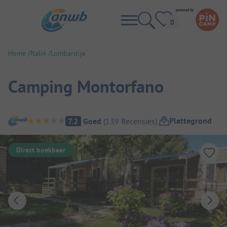
Home
Italië
Lombardije
Camping Montorfano
Camping overzicht
Plattegrond
7.2
Goed
(
139
Recensies
)
Direct boekbaar