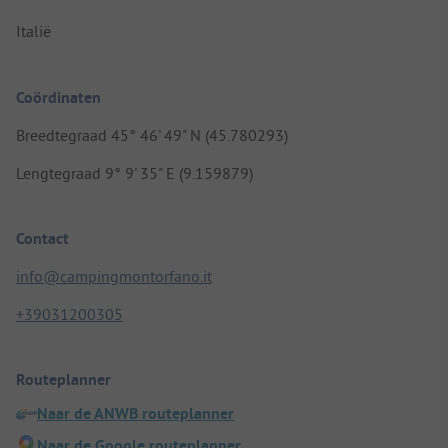
Italië
Coördinaten
Breedtegraad 45° 46' 49" N (45.780293)
Lengtegraad 9° 9' 35" E (9.159879)
Contact
info@campingmontorfano.it
+39031200305
Routeplanner
Naar de ANWB routeplanner
Naar de Google routeplanner