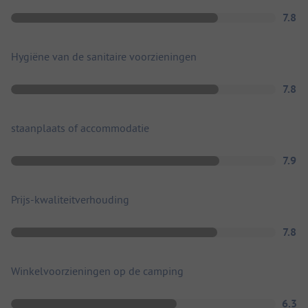
7.8
Hygiëne van de sanitaire voorzieningen
7.8
staanplaats of accommodatie
7.9
Prijs-kwaliteitverhouding
7.8
Winkelvoorzieningen op de camping
6.3