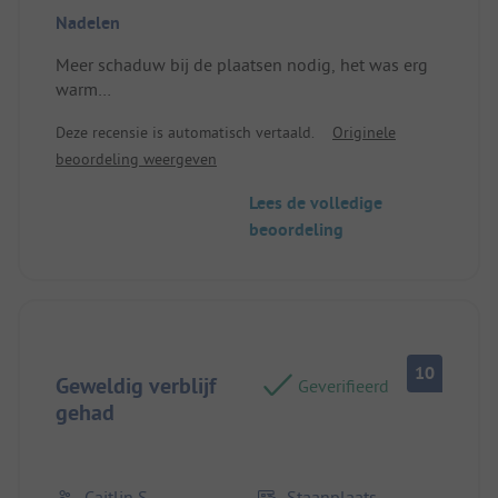
Locatie/Huuraccommodatie: Goede grootte van de
Nadelen
plek
Meer schaduw bij de plaatsen nodig, het was erg
warm
Te druk in het zwembad, er waren veel mensen
Deze recensie is automatisch vertaald.
Originele
Locatie/Huuraccommodatie: Niet genoeg schaduw,
beoordeling weergeven
het was erg warm
Lees de volledige
beoordeling
10
Geweldig verblijf
Geverifieerd
gehad
Caitlin S
Staanplaats