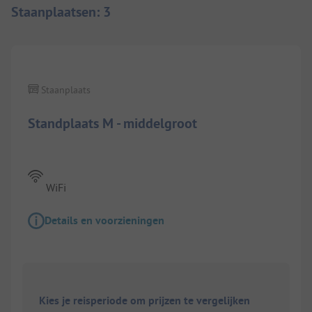
Staanplaatsen
:
3
1/
6
Staanplaats
Standplaats M - middelgroot
WiFi
Details en voorzieningen
Kies je reisperiode om prijzen te vergelijken