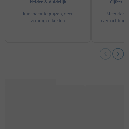
Helder & duidelijk
Cijfers s
Transparante prijzen, geen
Meer dan 5
verborgen kosten
overnachtingen
m