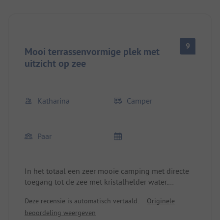
9
Mooi terrassenvormige plek met
uitzicht op zee
Katharina
Camper
Paar
In het totaal een zeer mooie camping met directe
toegang tot de zee met kristalhelder water.
Plekken (grind) zijn terrassenvormig aangelegd en
Deze recensie is automatisch vertaald.
Originele
kunnen na overleg met het vriendelijke personeel
beoordeling weergeven
zelf gekozen worden. De meeste hebben direct