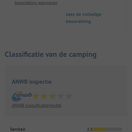
beoordeling weergeven
vriendelijk en behulpzaam personeel.
Lees de volledige
beoordeling
Classificatie van de camping
ANWB inspectie
ANWB classificatiemodel
Sanitair
2.3