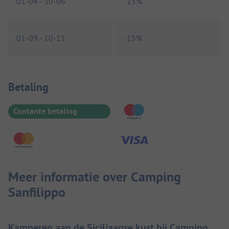
01-04
-
30-06
-
15%
01-09
-
10-11
-
15%
Betaalinformatie
Betaling
Contante betaling
Meer informatie over Camping
Sanfilippo
Kamperen aan de Siciliaanse kust bij Camping