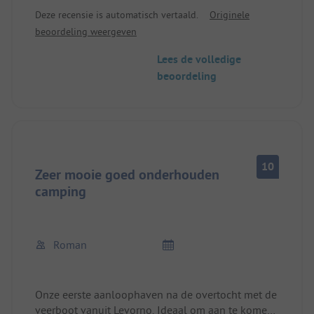
door bomen. Terrassencamping met genummerde
Deze recensie is automatisch vertaald.
Originele
plaatsen. Het personeel is erg vriendelijk, een
beoordeling weergeven
klein campingdorp met gematigde prijzen. Bus
naar Cefalù direct bij de camping.
Lees de volledige
beoordeling
10
Zeer mooie goed onderhouden
camping
Roman
Onze eerste aanloophaven na de overtocht met de
veerboot vanuit Levorno. Ideaal om aan te komen