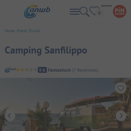
Home
Italië
Sicilië
Camping Sanfilippo
Camping overzicht
9.6
Fantastisch
(
7
Recensies
)