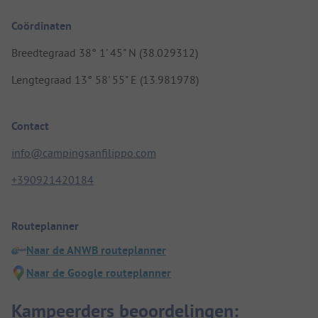
Coördinaten
Breedtegraad 38° 1' 45" N (38.029312)
Lengtegraad 13° 58' 55" E (13.981978)
Contact
info@campingsanfilippo.com
+390921420184
Routeplanner
Naar de ANWB routeplanner
Naar de Google routeplanner
Kampeerders beoordelingen: