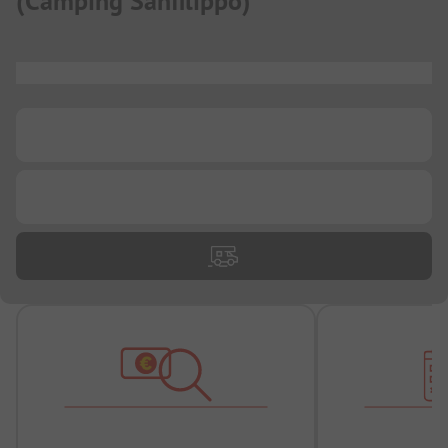
(
Camping Sanfilippo
)
...
...
...